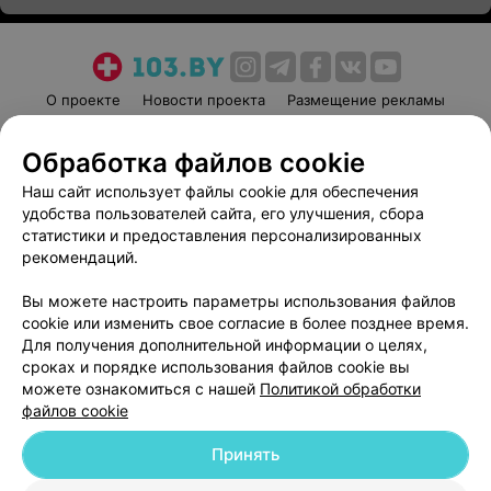
О проекте
Новости проекта
Размещение рекламы
Медицинский маркетинг
Публичный договор
Обработка файлов cookie
Пользовательское соглашение
Способы оплаты
Наш сайт использует файлы cookie для обеспечения
Вакансии
Партнеры
удобства пользователей сайта, его улучшения, сбора
Написать руководителю 103.by
статистики и предоставления персонализированных
Написать в поддержку
рекомендаций.
Персональные настройки cookie
Вы можете настроить параметры использования файлов
Обработка персональных данных
cookie или изменить свое согласие в более позднее время.
Для получения дополнительной информации о целях,
сроках и порядке использования файлов cookie вы
можете ознакомиться с нашей
Политикой обработки
файлов cookie
Принять
© 2026 ООО «Артокс Лаб», УНП 191700409
| 220012, Республика Беларусь,
г. Минск, улица Толбухина, 2, пом. 16 | help@103.by