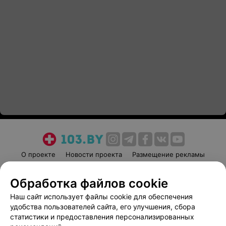
О проекте
Новости проекта
Размещение рекламы
Медицинский маркетинг
Публичный договор
Обработка файлов cookie
Пользовательское соглашение
Способы оплаты
Наш сайт использует файлы cookie для обеспечения
Вакансии
Партнеры
удобства пользователей сайта, его улучшения, сбора
Написать руководителю 103.by
статистики и предоставления персонализированных
Написать в поддержку