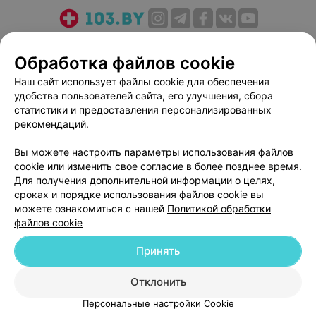
О проекте
Новости проекта
Размещение рекламы
Обработка файлов cookie
Медицинский маркетинг
Публичный договор
Пользовательское соглашение
Способы оплаты
Наш сайт использует файлы cookie для обеспечения
удобства пользователей сайта, его улучшения, сбора
Вакансии
Партнеры
статистики и предоставления персонализированных
Написать руководителю 103.by
рекомендаций.
Написать в поддержку
Вы можете настроить параметры использования файлов
Персональные настройки cookie
cookie или изменить свое согласие в более позднее время.
Обработка персональных данных
Для получения дополнительной информации о целях,
сроках и порядке использования файлов cookie вы
можете ознакомиться с нашей
Политикой обработки
файлов cookie
Принять
© 2026 ООО «Артокс Лаб», УНП 191700409
| 220012, Республика Беларусь,
Отклонить
г. Минск, улица Толбухина, 2, пом. 16 | help@103.by
Персональные настройки Cookie
Служба поддержки
+375 291212755