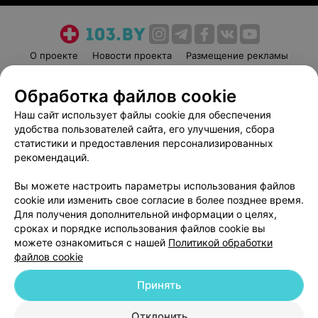
О проекте
Новости проекта
Размещение рекламы
Медицинский маркетинг
Публичный договор
Обработка файлов cookie
Пользовательское соглашение
Способы оплаты
Наш сайт использует файлы cookie для обеспечения
Вакансии
Партнеры
удобства пользователей сайта, его улучшения, сбора
Написать руководителю 103.by
статистики и предоставления персонализированных
Написать в поддержку
рекомендаций.
Персональные настройки cookie
Вы можете настроить параметры использования файлов
Обработка персональных данных
cookie или изменить свое согласие в более позднее время.
Для получения дополнительной информации о целях,
сроках и порядке использования файлов cookie вы
можете ознакомиться с нашей
Политикой обработки
файлов cookie
Принять
© 2026 ООО «Артокс Лаб», УНП 191700409
| 220012, Республика Беларусь,
г. Минск, улица Толбухина, 2, пом. 16 | help@103.by
Отклонить