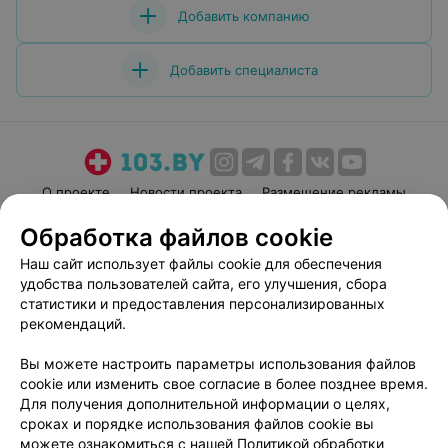
Добавить компанию
Добавить специалиста
О проекте
Новости проекта
Размещение рекламы
Медицинский маркетинг
Публичный договор
Обработка файлов cookie
Пользовательское соглашение
Способы оплаты
Наш сайт использует файлы cookie для обеспечения
Вакансии
Партнеры
удобства пользователей сайта, его улучшения, сбора
статистики и предоставления персонализированных
Написать руководителю 103.by
рекомендаций.
Написать в поддержку
Персональные настройки cookie
Вы можете настроить параметры использования файлов
cookie или изменить свое согласие в более позднее время.
Обработка персональных данных
Для получения дополнительной информации о целях,
сроках и порядке использования файлов cookie вы
можете ознакомиться с нашей
Политикой обработки