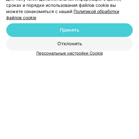
сроках и порядке использования файлов cookie вы
можете ознакомиться с нашей
Политикой обработки
файлов cookie
Добавить компанию
Принять
Отклонить
Добавить специалиста
Персональные настройки Cookie
О проекте
Новости проекта
Размещение рекламы
Медицинский маркетинг
Публичный договор
Пользовательское соглашение
Способы оплаты
Вакансии
Партнеры
Написать руководителю 103.by
Написать в поддержку
Персональные настройки cookie