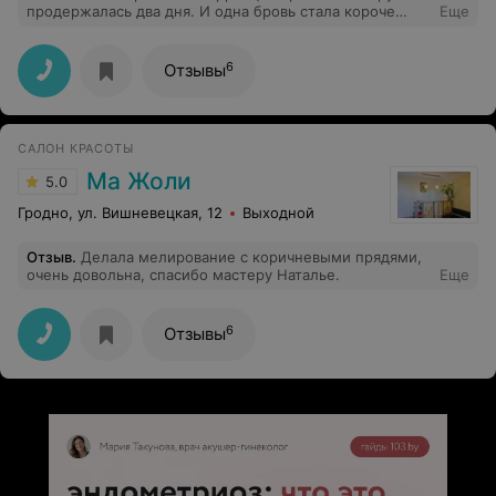
продержалась два дня. И одна бровь стала короче
Еще
вдвое. На мои обоснованные претензии «мастер»
заявила, что у меня такая кожа.
6
Отзывы
САЛОН КРАСОТЫ
Ма Жоли
5.0
Гродно, ул. Вишневецкая, 12
Выходной
Отзыв
.
Делала мелирование с коричневыми прядями,
очень довольна, спасибо мастеру Наталье.
Еще
6
Отзывы