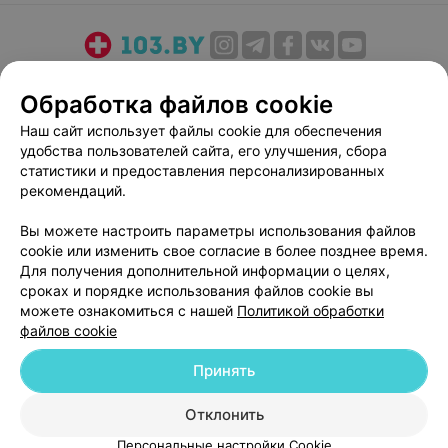
О проекте
Новости проекта
Размещение рекламы
Обработка файлов cookie
Медицинский маркетинг
Публичный договор
Наш сайт использует файлы cookie для обеспечения
Пользовательское соглашение
Способы оплаты
удобства пользователей сайта, его улучшения, сбора
Вакансии
Партнеры
статистики и предоставления персонализированных
Написать руководителю 103.by
рекомендаций.
Написать в поддержку
Вы можете настроить параметры использования файлов
Персональные настройки cookie
cookie или изменить свое согласие в более позднее время.
Для получения дополнительной информации о целях,
Обработка персональных данных
сроках и порядке использования файлов cookie вы
можете ознакомиться с нашей
Политикой обработки
файлов cookie
Принять
© 2026 ООО «Артокс Лаб», УНП 191700409
| 220012, Республика Беларусь,
Отклонить
г. Минск, улица Толбухина, 2, пом. 16 | help@103.by
Персональные настройки Cookie