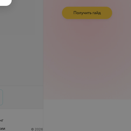
нг
сии
© 2026 ООО «Артокс Лаб», УНП 191700409
| 220012,