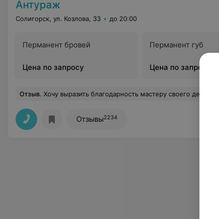
Антураж
Солигорск, ул. Козлова, 33
до 20:00
Перманент бровей
Перманент губ
Цена по запросу
Цена по запросу
Отзыв
.
Хочу выразить благодарность мастеру своего дела - Коваленко Дарье. Приятная девушка,которая к выполнению работы отнеслась ответственно, старательно. Перманентный макияж бровей выполнила оче
2234
Отзывы