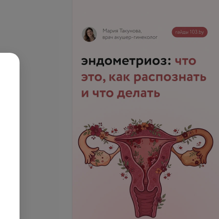
т век
Коррекция перманента до 2
ичка)
месяцев
запросу
Цена по запросу