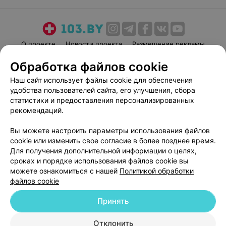
О проекте
Новости проекта
Размещение рекламы
Медицинский маркетинг
Публичный договор
Обработка файлов cookie
Пользовательское соглашение
Способы оплаты
Наш сайт использует файлы cookie для обеспечения
Вакансии
Партнеры
удобства пользователей сайта, его улучшения, сбора
статистики и предоставления персонализированных
Написать руководителю 103.by
рекомендаций.
Написать в поддержку
Персональные настройки cookie
Вы можете настроить параметры использования файлов
cookie или изменить свое согласие в более позднее время.
Обработка персональных данных
Для получения дополнительной информации о целях,
сроках и порядке использования файлов cookie вы
можете ознакомиться с нашей
Политикой обработки
файлов cookie
Принять
© 2026 ООО «Артокс Лаб», УНП 191700409
| 220012, Республика Беларусь,
Отклонить
г. Минск, улица Толбухина, 2, пом. 16 | help@103.by