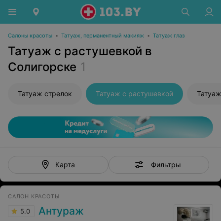
Салоны красоты
•
Татуаж, перманентный макияж
•
Татуаж глаз
Татуаж с растушевкой в
Солигорске
1
Татуаж стрелок
Татуаж с растушевкой
Татуа
Фильтры
Карта
САЛОН КРАСОТЫ
Антураж
5.0