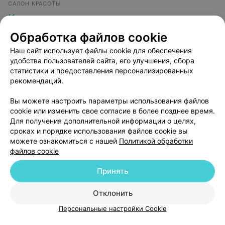
САЛОН КРАСОТЫ
Королева
Минск, ул. Короля, 26/14а
до 20:00
Обработка файлов cookie
Наш сайт использует файлы cookie для обеспечения
Детский макияж
удобства пользователей сайта, его улучшения, сбора
Все цены
статистики и предоставления персонализированных
Цена по запросу
рекомендаций.
Вы можете настроить параметры использования файлов
cookie или изменить свое согласие в более позднее время.
Для получения дополнительной информации о целях,
сроках и порядке использования файлов cookie вы
можете ознакомиться с нашей
Политикой обработки
файлов cookie
Принять
Добавить компанию
Отклонить
Добавить специалиста
Персональные настройки Cookie