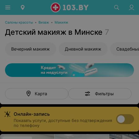
Салоны красоты
•
Визаж
•
Макияж
Детский макияж в Минске
7
Вечерний макияж
Дневной макияж
Свадебны
Фильтры
Карта
Онлайн-запись
Показать услуги, доступные без подтверждения
по телефону