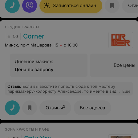
Записаться онлайн
Отз
СТУДИЯ КРАСОТЫ
Corner
1.0
Минск, пр-т Машерова, 15
с 10:00
Дневной макияж
Все цены
Цена по запросу
Отзыв
.
Если вы захотите попасть сюда к топ мастеру
парикмахеру-колористу Александре, то имейте в виду,
Еще
что это профессионал узкого профиля,- работает
только с длинными волосами (!). Я приехав в салон к
10.00 в субботу, была не принята мастером, после
3
Отзывы
Все адреса
некоторого ожидания без чая заметьте, по причине не
длинных волос. Мастер пыталась узнать кто именно
меня записал и предлагали найти «окошко». Без
видимых и слышимых иных предложений, пошла
ЗОНА КРАСОТЫ И КАФЕ
забирать свою шубу фактически от дверей этого
заведения. Утро, день, деньги и нервы были потеряны