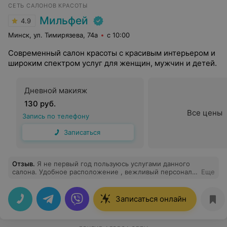
СЕТЬ САЛОНОВ КРАСОТЫ
Мильфей
4.9
Минск, ул. Тимирязева, 74а
с 10:00
Современный салон красоты с красивым интерьером и
широким спектром услуг для женщин, мужчин и детей.
Дневной макияж
130 руб.
Все цены
Запись по телефону
Записаться
Отзыв
.
Я не первый год пользуюсь услугами данного
салона. Удобное расположение , вежливый персонал,
Еще
всегда предложат чай или кофе. Играет ненавязчивая
музыка. Была 06.02.2021 у косметолога Марины.
Делала чистку азелаиновой кислотой. Я осталась
Записаться онлайн
довольна помещением. Косметолог поинтересовалась
моим уходом (как оказалась кое- что ухудшило
состояние моей. кожи). Рассказала о состоянии моей