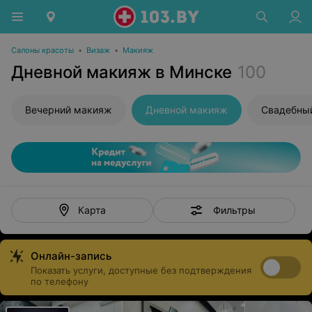
Салоны красоты
•
Визаж
•
Макияж
Дневной макияж в Минске
100
Вечерний макияж
Дневной макияж
Свадебны
Фильтры
Карта
Онлайн-запись
Показать услуги, доступные без подтверждения
по телефону