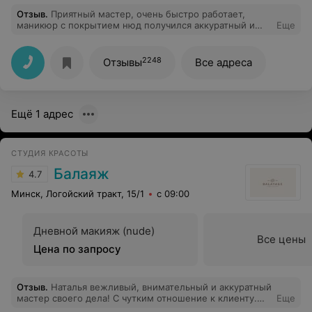
Отзыв
.
Приятный мастер, очень быстро работает,
маникюр с покрытием нюд получился аккуратный и
Еще
красивый, но после маникюра 2 дня один палец
побаливал и чувствовался небольшой дискомфорт на
некоторых пальцах во время процедуры.
2248
Отзывы
Все адреса
Ещё 1 адрес
СТУДИЯ КРАСОТЫ
Балаяж
4.7
Минск, Логойский тракт, 15/1
с 09:00
Дневной макияж (nude)
Все цены
Цена по запросу
Отзыв
.
Наталья вежливый, внимательный и аккуратный
мастер своего дела! С чутким отношение к клиенту.
Еще
Осталась очень довольна результатом.