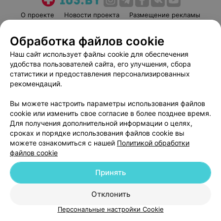
О проекте
Новости проекта
Размещение рекламы
Медицинский маркетинг
Публичный договор
Обработка файлов cookie
Пользовательское соглашение
Способы оплаты
Наш сайт использует файлы cookie для обеспечения
Вакансии
Партнеры
удобства пользователей сайта, его улучшения, сбора
Написать руководителю 103.by
статистики и предоставления персонализированных
рекомендаций.
Написать в поддержку
Персональные настройки cookie
Вы можете настроить параметры использования файлов
Обработка персональных данных
cookie или изменить свое согласие в более позднее время.
Для получения дополнительной информации о целях,
сроках и порядке использования файлов cookie вы
можете ознакомиться с нашей
Политикой обработки
файлов cookie
Принять
© 2026 ООО «Артокс Лаб», УНП 191700409
| 220012, Республика Беларусь,
г. Минск, улица Толбухина, 2, пом. 16 | help@103.by
Отклонить
Служба поддержки
+375 291212755
Персональные настройки Cookie