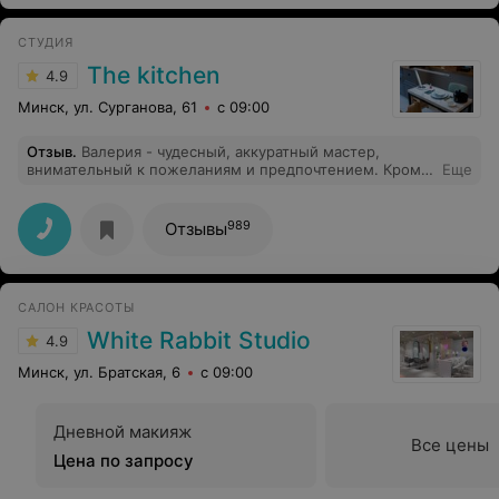
СТУДИЯ
The kitchen
4.9
Минск, ул. Сурганова, 61
с 09:00
Отзыв
.
Валерия - чудесный, аккуратный мастер,
внимательный к пожеланиям и предпочтением. Кроме
Еще
этого она очень приятный собеседник с замечательной
энергетикой.
989
Отзывы
САЛОН КРАСОТЫ
White Rabbit Studio
4.9
Минск, ул. Братская, 6
с 09:00
Дневной макияж
Все цены
Цена по запросу