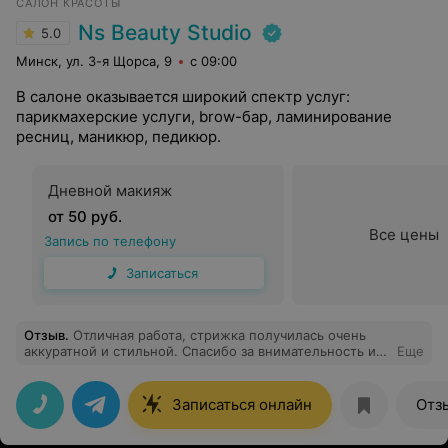
САЛОН КРАСОТЫ
Ns Beauty Studio
5.0
Минск, ул. 3-я Щорса, 9
с 09:00
В салоне оказывается широкий спектр услуг:
парикмахерские услуги, brow-бар, ламинирование
ресниц, маникюр, педикюр.
Дневной макияж
от 50 руб.
Все цены
Запись по телефону
Записаться
Отзыв
.
Отличная работа, стрижка получилась очень
аккуратной и стильной. Спасибо за внимательность и
Еще
профессионализм.
Записаться онлайн
Отз