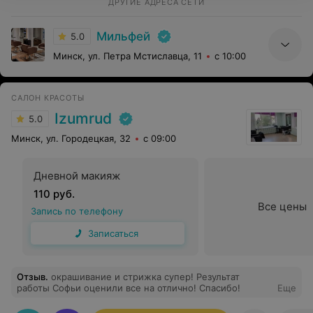
кожи. Для меня это было важно, поскольку до этого
ДРУГИЕ АДРЕСА СЕТИ
мне никто не говорил о моей проблеме. Объяснила
базовые принципы ухода для моего типа кожи,
Мильфей
подобрала для меня умывалку и крем. Во время
5.0
процедуры объясняла каждый свой шаг,
Минск, ул. Петра Мстиславца, 11
с 10:00
интересовалась моими ощущениями от того или иного
этапа процедуры. Дала рекомендации по уходу за
кожей после процедуры. Умывалка мне подошла,
видно, что состояние кожи улучшилось, поскольку
САЛОН КРАСОТЫ
ухудшения моей проблемы не вызвала. Буду дальше
соблюдать рекомендации по уходу, потому что вижу
Izumrud
5.0
улучшения. Спасибо большое! Я осталась довольна
качеством оказываемых услуг.
Минск, ул. Городецкая, 32
с 09:00
Дневной макияж
110 руб.
Все цены
Запись по телефону
Записаться
Отзыв
.
окрашивание и стрижка супер! Результат
работы Софьи оценили все на отлично! Спасибо!
Еще