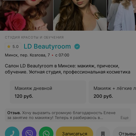
СТУДИЯ КРАСОТЫ И ОБУЧЕНИЯ
LD Beautyroom
5.0
Минск, пер. Козлова, 7
с 07:00
Салон LD Beautyroom в Минске: макияж, прически,
обучение. Уютная студия, профессиональная косметика
Макияж дневной
Макияж + лёгкие 
120 руб.
200 руб.
Отзыв
.
Хочу выразить огромную благодарность Елене
за занятие по макияжу! Теперь я разбираюсь в
Еще
декоративной косметике и знаю, что мне подходит, а
также могу сделать себе красивый естественный
макияж!
Записаться
Отзывы