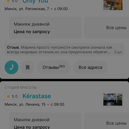
Only You
5.0
там же. Вечером следуюшего дня мне предложили
запись к кому-нибудь со скидкой 20 процентов,
Минск, ул. Ратомская, 7
с 09:00
которые у них может получить любой, без извинений,
которых до моего вопроса не было. Никому не
посоветую пробовать получить в этом
Макияж дневной
малоклиентоориентированном месте достойную
Все цены
услугу. Уровень- парикмахерская на углу за домом
Цена по запросу
Отзыв
.
Марина просто пупсик)))я смотрела сначала как
всегда нюдовые оттенки,но она предложила обратить
Еще
внимание на более насыщенные и яркие цвета))))в
итоге выбрала на свои ногтики небольшой длинны,
ярко корраловый цвет,цвет просто огонёк)))атмосфера
383
Отзывы
Все адреса
в салоне просто мечта)))приходишь и расслабляешься
не за что не переживая))))
СТУДИЯ КРАСОТЫ
Kérastase
5.0
Минск, ул. Ленина, 15
с 09:00
Макияж дневной
Все цены
Цена по запросу