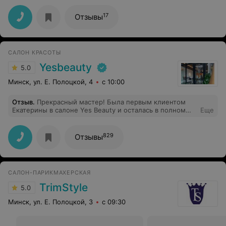
17
Отзывы
САЛОН КРАСОТЫ
Yesbeauty
5.0
Минск, ул. Е. Полоцкой, 4
с 10:00
Отзыв
.
Прекрасный мастер! Была первым клиентом
Екатерины в салоне Yes Beauty и осталась в полном
Еще
восторге. Делала расслабляющий массаж и
расслабилась на 100% от нежных прикосновений рук
Екатерины. Очень рекомендую. Вернусь ещё.
829
Отзывы
САЛОН-ПАРИКМАХЕРСКАЯ
TrimStyle
5.0
Минск, ул. Е. Полоцкой, 3
с 09:30