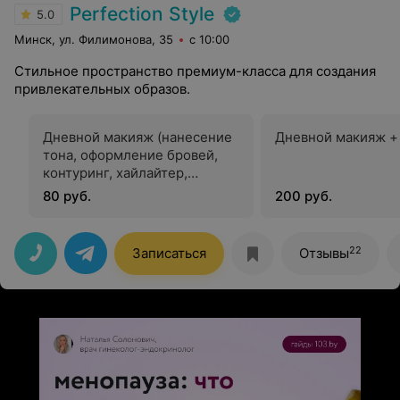
Perfection Style
5.0
Минск, ул. Филимонова, 35
с 10:00
Стильное пространство премиум-класса для создания
привлекательных образов.
Дневной макияж (нанесение
Дневной макияж +
тона, оформление бровей,
контуринг, хайлайтер,
румяна, легкая проработка
80 руб.
200 руб.
глаз, окрашивание ресниц)
22
Записаться
Отзывы