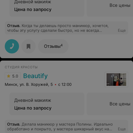
Дневной макияж
Все цены
Цена по запросу
Отзыв
.
Когда ты делаешь просто маникюр, хочется,
чтобы эту услугу сделали быстро, но не всегда
Еще
получается. В этот раз я была приятно удивлена, за 20
минут я получила идеальный маникюр! Спасибо
мастеру Карине!
4
Отзывы
СТУДИЯ КРАСОТЫ
Beautify
5.0
Минск, ул. В. Хоружей, 5
с 12:00
Дневной макияж
Все цены
Цена по запросу
Отзыв
.
Делала маникюр у мастера Полины. Идеально
обработано и покрыто, у мастера шикарный вкус на
Еще