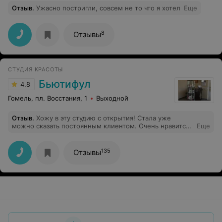
Отзыв
.
Ужасно постригли, совсем не то что я хотел
Еще
8
Отзывы
СТУДИЯ КРАСОТЫ
Бьютифул
4.8
Гомель, пл. Восстания, 1
Выходной
Отзыв
.
Хожу в эту студию с открытия! Стала уже
можно сказать постоянным клиентом. Очень нравится
Еще
доброжелательность персонала и качество работы.
Мои волосы всегда выглядят безупречно.
Окраска,стрижка и уходовые процедуры на высоком
135
Отзывы
уровне!