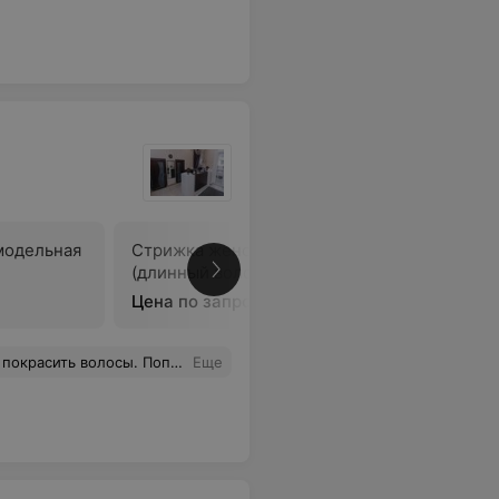
модельная
Стрижка женская модельная
Стрижка 
(длинный волос)
(подравн
Цена по запросу
Цена по 
же более полугода у моих волос с ней роман
Еще