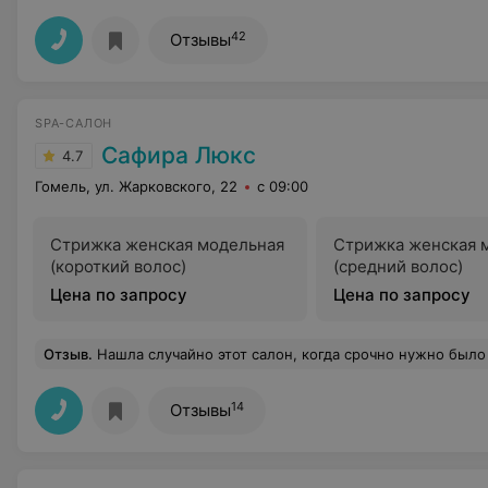
42
Отзывы
SPA-САЛОН
Сафира Люкс
4.7
Гомель, ул. Жарковского, 22
с 09:00
Стрижка женская модельная
Стрижка женская 
(короткий волос)
(средний волос)
Цена по запросу
Цена по запросу
Отзыв
.
Нашла случайно этот салон, когда срочно нужно было покрасить волосы. Попала к Мастеру Марине и у
14
Отзывы