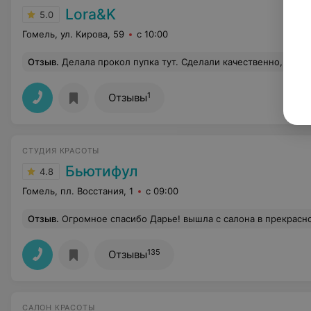
Lora&K
5.0
Гомель, ул. Кирова, 59
с 10:00
Отзыв
.
Делала прокол пупка тут. Сделали качественно, быст
1
Отзывы
СТУДИЯ КРАСОТЫ
Бьютифул
4.8
Гомель, пл. Восстания, 1
с 09:00
Отзыв
.
Огромное спасибо Дарье! вышла с салона в прекрасном настроении и ид
135
Отзывы
САЛОН КРАСОТЫ