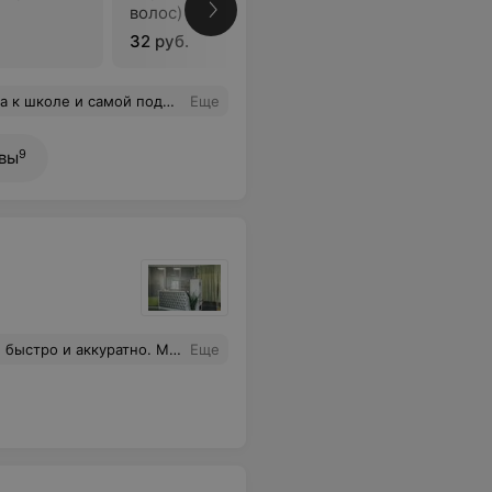
волос)
волос)
32 руб.
35 руб.
лье Сафоновой, очень приятная девушка, отличный мастер, мы с сыном довольны. Будем в Гомеле, обязательно посетим ещё салон!
Еще
9
вы
 Очень понравился педикюр, кожа мягкая и гладкая.
Еще