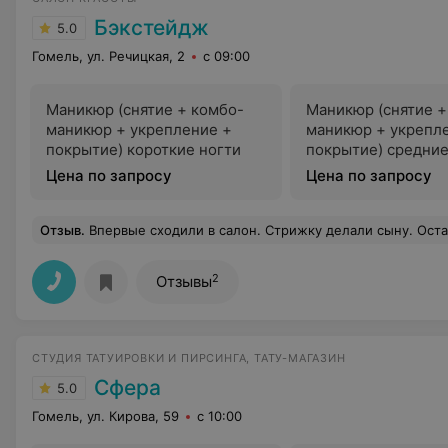
Бэкстейдж
5.0
Гомель, ул. Речицкая, 2
с 09:00
Маникюр (снятие + комбо-
Маникюр (снятие +
маникюр + укрепление +
маникюр + укрепл
покрытие) короткие ногти
покрытие) средние
Цена по запросу
Цена по запросу
Отзыв
.
Впервые сходили в салон. Стрижку делали сыну. Остались довольны на 100%. Мастер Екатерина очень внимате
2
Отзывы
CТУДИЯ ТАТУИРОВКИ И ПИРСИНГА, ТАТУ-МАГАЗИН
Сфера
5.0
Гомель, ул. Кирова, 59
с 10:00