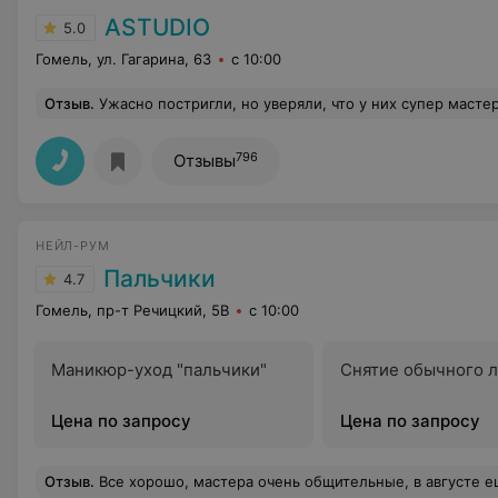
ASTUDIO
5.0
Гомель, ул. Гагарина, 63
с 10:00
Отзыв
.
Ужасно постригли, но уверяли, что у них супер мастер Павел. Не верьте. Постриг всю длину ужасно, все торчит в разные стороны, чёлка лежит отвратно. Причём, спросила у мастера Павла как "носить" вашу стрижку (средняя длина волос), на что в ответ тишина. Стоит молчит, молча смотрит и моргает, больше ничего.... Зарание сказала, что хочу, что бы
796
Отзывы
НЕЙЛ-РУМ
Пальчики
4.7
Гомель, пр-т Речицкий, 5В
с 10:00
Маникюр-уход "пальчики"
Снятие обычного л
Цена по запросу
Цена по запросу
Отзыв
.
Все хорошо, мастера очень общительные, в августе е