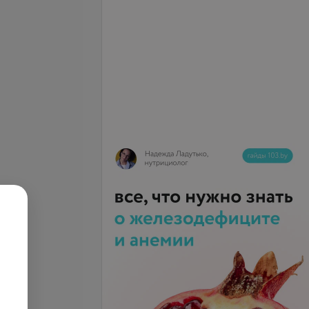
очки пистолетом 1
Прокол мочки иглой (1
мочка)
запросу
Цена по запросу