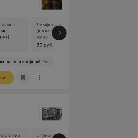
ссаж +
Лимфодренажный массаж
Лимфодр
оме
(кроме лечебного) (30
(кроме л
нут)
минут)
минут)
30 руб.
45 руб.
сонал и атмосфера!
Еще
ься
короткий
Стрижка женская (средний
Стрижка 