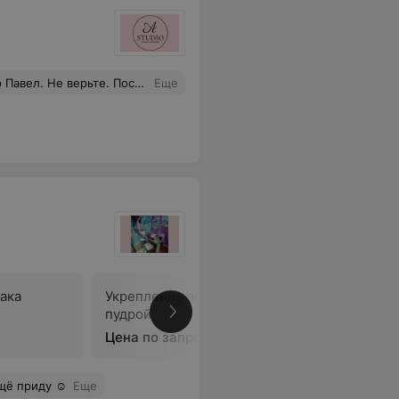
 порядка к порядке аккуратно всё лежоло..... Но мастер сделал с точностью все наоборот.... Никому не рекомендую. Испортили год отрощеных волос...
Еще
ака
Укрепление акриловой
Гель-лак
пудрой
Цена по запросу
Цена по 
щё приду ☺️
Еще