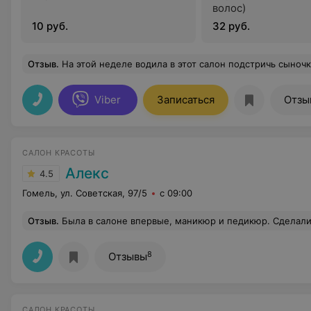
волос)
10 руб.
32 руб.
Отзыв
.
На этой неделе водила в этот салон подстричь сыночка к школе и самой подправить прическу. Хочу отметить, что девчонки молодцы, мальчишка мой остался доволен, я тоже, комплименты получаю сейчас от всех. Говорят, что лучше стала выглядеть. Отдельно спасибо за отличное и вежливое обслуживание Ната
Viber
Записаться
Отзы
САЛОН КРАСОТЫ
Алекс
4.5
Гомель, ул. Советская, 97/5
с 09:00
Отзыв
.
Была в салоне впервые, маникюр и педикюр. Сделали быстро и аккуратно. Материала не много и ногти получились такие.
8
Отзывы
САЛОН КРАСОТЫ