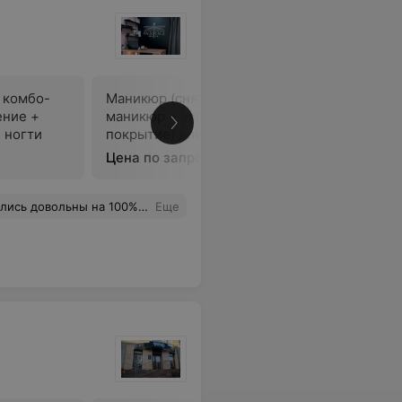
 комбо-
Маникюр (снятие + комбо-
Маникюр 
ение +
маникюр + укрепление +
 ногти
покрытие) длинные ногти
Цена по запросу
Цена по 
льная и профессионал своего дела. Рекомендую.
Еще