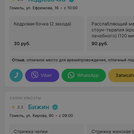
Гомель, ул. Ефремова, 16
с 10:00
Кедровая бочка (2 захода)
Расслабляющий ма
стоун-терапия (кр
лечебного) (120 ми
30 руб.
90 руб.
Отзыв
.
отличное место для времяпровождения, отличный пер
Viber
WhatsApp
Записат
САЛОН КРАСОТЫ
Бижин
3.3
Гомель, ул. Кирова, 90
с 09:00
Стрижка челки
Стрижка женская (