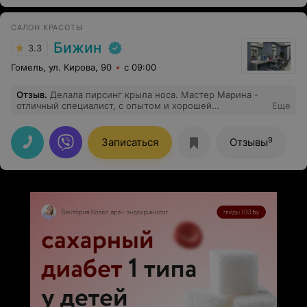
САЛОН КРАСОТЫ
Бижин
3.3
Гомель, ул. Кирова, 90
с 09:00
Отзыв
.
Делала пирсинг крыла носа. Мастер Марина -
отличный специалист, с опытом и хорошей
Еще
энергетикой, делает всё быстро, но аккуратно!
Впечатления самые наилучшие!
9
Записаться
Отзывы