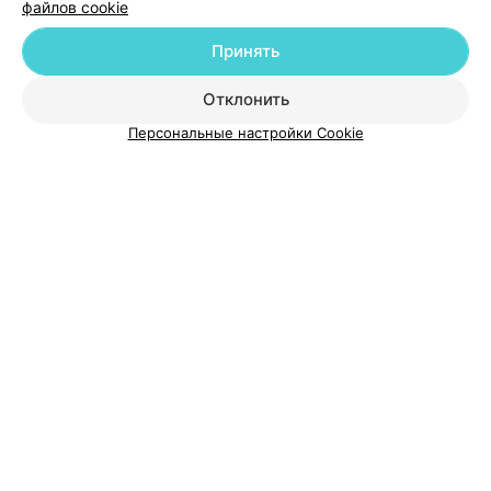
файлов cookie
Добавить компанию
Принять
Добавить специалиста
Отклонить
Персональные настройки Cookie
О проекте
Новости проекта
Размещение рекламы
Медицинский маркетинг
Публичный договор
Пользовательское соглашение
Способы оплаты
Вакансии
Партнеры
Написать руководителю 103.by
Написать в поддержку
Персональные настройки cookie
Обработка персональных данных