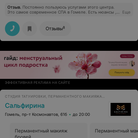
Отзыв
.
Постоянно пользуюсь услугами этого центра.
Это самое современное СПА в Гомеле. Есть нюансы ,
Еще
но обойдя множество салонов сравнить не с чем.
Очень советую для сравнения посетить. Просто
сравните. Многие из моих знакомых скептический
8
Отзывы
относились к этому центру. Говорили это роскошь не
для нас.Их мнение поменялось.
ЭФФЕКТИВНАЯ РЕКЛАМА НА САЙТЕ
СТУДИЯ ТАТУИРОВКИ, ПЕРМАНЕНТНОГО МАКИЯЖА И ПИРСИНГА
Сальфирина
Гомель, пр-т Космонавтов, 61б
до 20:00
Перманентный макияж
Перманентный мак
бровей