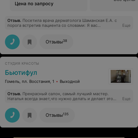
Цена по запросу
Отзыв
.
Посетила врача дерматолога Шаманская Е.А. с
порога встретив пациента со словами: Я вас
Еще
поздравляю!!! У Вас болезнь... !!! Я задала вопрос в
смысле: Ответ был простым, я всем так говорю, не вы
первая, не вы последняя!!! - это диалог врача???
38
Отзывы
Диагноз не подтвердился, не советую эту клинику и
тем более врача!!! Их интересует финансовая часть и
все!!! Пришлось консультироваться дальше(
СТУДИЯ КРАСОТЫ
Бьютифул
Гомель, пл. Восстания, 1
Выходной
Отзыв
.
Прекрасный салон, самый лучший мастер.
Наталья всегда знает,что нужно делать и делает это
Еще
лучше всех)
135
Отзывы