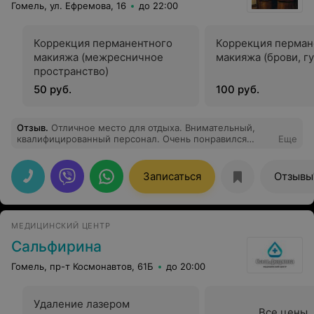
Гомель, ул. Ефремова, 16
до 22:00
Коррекция перманентного
Коррекция перман
макияжа (межресничное
макияжа (брови, г
пространство)
50 руб.
100 руб.
Отзыв
.
Отличное место для отдыха. Внимательный,
квалифицированный персонал. Очень понравился
Еще
комплекс услуг (кедровая бочка+инфракрасная
сауна+массаж). Посещали компанией из 3-х человек.
Все остались очень довольные. Отличное сочетание
Записаться
Отзывы
цены и качества. Обязательно вернемся.
МЕДИЦИНСКИЙ ЦЕНТР
Сальфирина
Гомель, пр-т Космонавтов, 61Б
до 20:00
Удаление лазером
Все цены