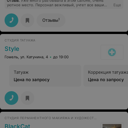
Отзыв
.
Уже много раз бывала в этом салоне, очень
уютное место. Персонал вежливый, учтет все ваши
Еще
пожелания) Очень рекомендую это место, вы
останетесь довольны) цена и качество тут на высоте)
Особенно хочу выразить благодарность Юлии
1
Отзывы
ногтевому мастеру за её труд, хожу только к ней, она
лучший мастер в городе)
СТУДИЯ ТАТУАЖА
Style
Гомель, ул. Катунина, 4
до 19:00
Татуаж
Коррекция татуаж
Цена по запросу
Цена по запросу
СТУДИЯ ПЕРМАНЕНТНОГО МАКИЯЖА И ХУДОЖЕСТВЕННОЙ ТАТУИРОВКИ
BlackCat