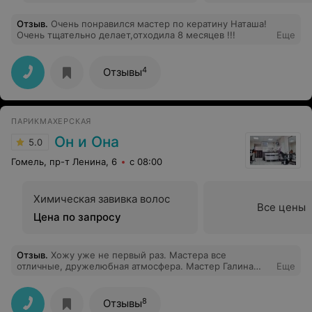
Отзыв
.
Очень понравился мастер по кератину Наташа!
Очень тщательно делает,отходила 8 месяцев !!!
Еще
4
Отзывы
ПАРИКМАХЕРСКАЯ
Он и Она
5.0
Гомель, пр-т Ленина, 6
с 08:00
Химическая завивка волос
Все цены
Цена по запросу
Отзыв
.
Хожу уже не первый раз. Мастера все
отличные, дружелюбная атмосфера. Мастер Галина
Еще
сделала отличные ногти, сама подсказала как лучше
сделать. Очень понравилась. И отмечу ещё мастера
Лою. В общем, рекомендую)
8
Отзывы