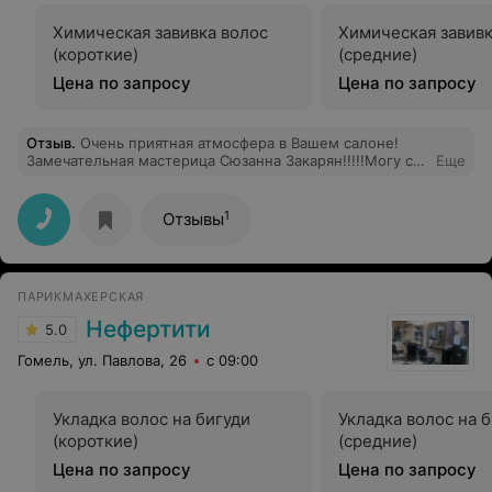
Химическая завивка волос
Химическая завивк
(короткие)
(средние)
Цена по запросу
Цена по запросу
Отзыв
.
Очень приятная атмосфера в Вашем салоне!
Замечательная мастерица Сюзанна Закарян!!!!!Могу с
Еще
уверенностью заявить,что за 10 лет проживания в
Гомеле нашла того человека,который без лишних слов
понимает, как выполнить стрижку,чтобы клиент
1
Отзывы
остался доволен!
ПАРИКМАХЕРСКАЯ
Нефертити
5.0
Гомель, ул. Павлова, 26
с 09:00
Укладка волос на бигуди
Укладка волос на 
(короткие)
(средние)
Цена по запросу
Цена по запросу