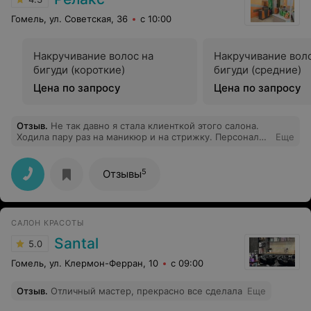
Гомель, ул. Советская, 36
с 10:00
Накручивание волос на
Накручивание вол
бигуди (короткие)
бигуди (средние)
Цена по запросу
Цена по запросу
Отзыв
.
Не так давно я стала клиенткой этого салона.
Ходила пару раз на маникюр и на стрижку. Персонал
Еще
очень внимателен к мои пожеланиям, очень аккуратно
и старательно выполняют свою работу, настоящие
профессионалы своего дела. Видно, что дорог каждый
5
Отзывы
клиент, всегда улыбчивые и вежливые. Однозначно
буду всем рекомендовать.
САЛОН КРАСОТЫ
Santal
5.0
Гомель, ул. Клермон-Ферран, 10
с 09:00
Отзыв
.
Отличный мастер, прекрасно все сделала
Еще