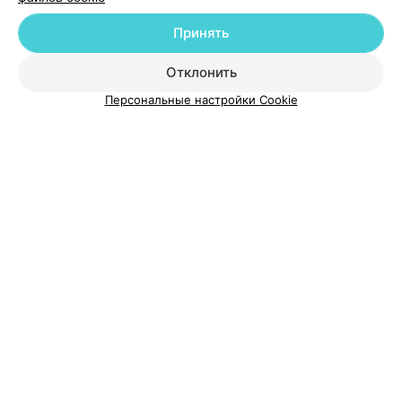
Принять
Добавить компанию
Отклонить
Персональные настройки Cookie
Добавить специалиста
О проекте
Новости проекта
Размещение рекламы
Медицинский маркетинг
Публичный договор
Пользовательское соглашение
Способы оплаты
Вакансии
Партнеры
Написать руководителю 103.by
Написать в поддержку
Персональные настройки cookie
Обработка персональных данных