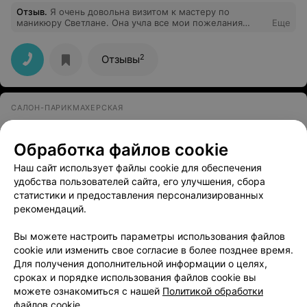
Отзыв
.
Я очень довольна визитом к мастеру по
маникюру Светлане. Она учла все мои пожелания
Еще
(100% попадание) и проявила профессионализм в
работе (быстро и аккуратно, а главное красиво). Не
могу не отметить удобное расположение салона (в
2
Отзывы
центре, но на тихой улице) и приятную атмосферу в
самом салоне. Спасибо мастеру и коллективу!
САЛОН-ПАРИКМАХЕРСКАЯ
Вигор
Обработка файлов cookie
Гомель, пр-т Речицкий, 91а
с 09:00
Наш сайт использует файлы cookie для обеспечения
удобства пользователей сайта, его улучшения, сбора
Биозавивка волос (до 10 см)
Биозавивка волос (
статистики и предоставления персонализированных
Цена по запросу
Цена по запросу
рекомендаций.
Вы можете настроить параметры использования файлов
cookie или изменить свое согласие в более позднее время.
Для получения дополнительной информации о целях,
сроках и порядке использования файлов cookie вы
можете ознакомиться с нашей
Политикой обработки
файлов cookie