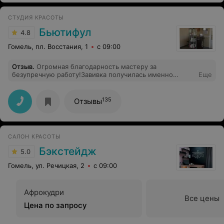
СТУДИЯ КРАСОТЫ
Бьютифул
4.8
Гомель, пл. Восстания, 1
с 09:00
Отзыв
.
Огромная благодарность мастеру за
безупречную работу!Завивка получилась именно
Еще
такой, о какой я мечтала. Результат превзошел все
ожидания!
135
Отзывы
САЛОН КРАСОТЫ
Бэкстейдж
5.0
Гомель, ул. Речицкая, 2
с 09:00
Афрокудри
Все цены
Цена по запросу