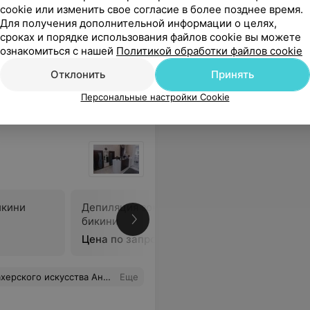
Цена по запросу
Цена по 
cookie или изменить свое согласие в более позднее время.
Для получения дополнительной информации о целях,
сроках и порядке использования файлов cookie вы можете
ожность осуществления данной процедуры?
Еще
ознакомиться с нашей
Политикой обработки файлов cookie
Отклонить
Принять
Персональные настройки Cookie
икини
Депиляция зоны глубокого
Депиляц
бикини
впадин
Цена по запросу
Цена по 
 искусства Анне Жуковой.
Еще