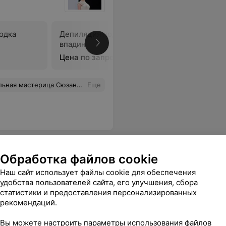
одка
Депиляция подмышечных
Депиляци
впадин
до локтя)
Цена по запросу
Цена по 
з лишних слов понимает, как выполнить стрижку,чтобы клиент остался доволен!
Еще
Обработка файлов cookie
Наш сайт использует файлы cookie для обеспечения
удобства пользователей сайта, его улучшения, сбора
статистики и предоставления персонализированных
рекомендаций.
Депиляция классического
Депиляци
бикини
Вы можете настроить параметры использования файлов