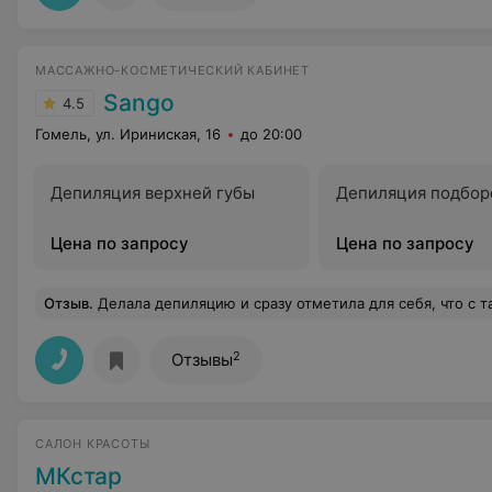
МАССАЖНО-КОСМЕТИЧЕСКИЙ КАБИНЕТ
Sango
4.5
Гомель, ул. Ириниская, 16
до 20:00
Депиляция верхней губы
Депиляция подбор
Цена по запросу
Цена по запросу
Отзыв
.
Делала депиляцию и сразу отметила для себя, что с такой техникой выполнения работы и мастерством я встретилась впервые. Я не заметила, как все было сделано быстро и качественно. Приятно, как клиенту, что ты пришел к мастеру, у которого все необходимое п
2
Отзывы
САЛОН КРАСОТЫ
МКстар