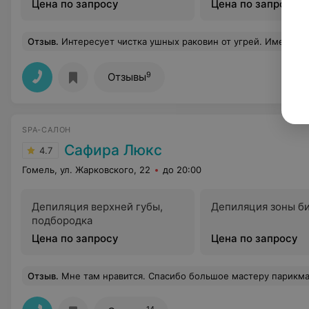
Цена по запросу
Цена по запросу
Отзыв
.
Интересует чистка ушных раковин от угрей. Имеется ли специальный инструмент ложечка и возм
9
Отзывы
SPA-САЛОН
Сафира Люкс
4.7
Гомель, ул. Жарковского, 22
до 20:00
Депиляция верхней губы,
Депиляция зоны б
подбородка
Цена по запросу
Цена по запросу
Отзыв
.
Мне там нравится. Спасибо большое мастеру парикмахерского
14