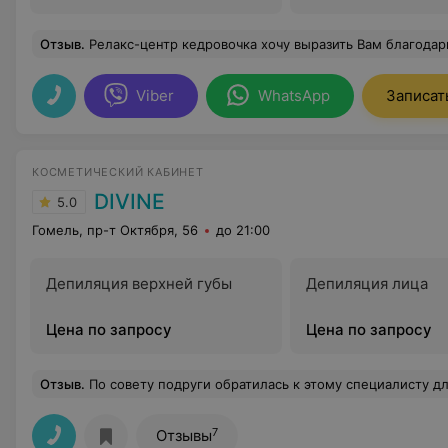
Отзыв
.
Релакс-центр кедровочка хочу выразить Вам благодарность, мне посчастливилось побывать у Вас в центре. Я осталась очень довольна, всё понравилось, уютная 
Viber
WhatsApp
Записат
КОСМЕТИЧЕСКИЙ КАБИНЕТ
DIVINE
5.0
Гомель, пр-т Октября, 56
до 21:00
Депиляция верхней губы
Депиляция лица
Цена по запросу
Цена по запросу
Отзыв
.
По совету подруги обратилась к этому специалисту для прокола мочек ушей моему ребенку. Я в восторге!Все быстро и качественно! Врач доброжелательный. Доча даже не успела 
7
Отзывы