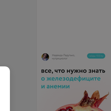
я предплечий (рук
Депиляция плеч (рук выше
локтя)
запросу
Цена по запросу
я среднего бикини
Депиляция зоны глубокого
бикини