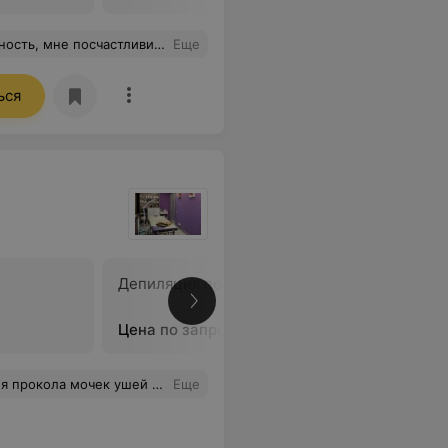
атмосфера, замечательный персонал. Спасибо Вам большое за релакс))
Еще
ься
Депиляция подбородка
Депиляци
Цена по запросу
Цена по 
понять, что произошло.Теперь планирую прийти сюда на уходовые процедуры.
Еще