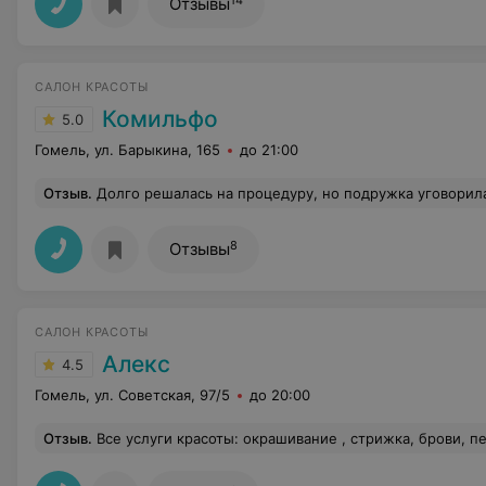
Отзывы
САЛОН КРАСОТЫ
Комильфо
5.0
Гомель, ул. Барыкина, 165
до 21:00
Отзыв
.
Долго решалась на процедуру, но подружка уговорила, мол, сходи, салон - просто супер, не пожалеешь, и я, наконец-таки, рискнула. Качество обслуживания меня просто поразило до глубины души! Специалист ответил на все мои вопросы подробно, а главное, понятно! После консультации, которая еще и бесплатная ( что здорово, т.к в некоторых центрах даже за просто вопросы приходится платить) сразу провел
8
Отзывы
САЛОН КРАСОТЫ
Алекс
4.5
Гомель, ул. Советская, 97/5
до 20:00
Отзыв
.
Все услуги красоты: окрашивание , стрижка, брови, педикюр и маникюр (коррекция и гель-лак) доверяю только девочкам салона Алекс почти с их открытия. Всегда есть возможность попасть к любимым мастерам. Учитываю