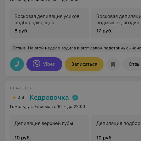
Восковая депиляция усиков,
Восковая депиляц
подбородка, щек
подмышек, ягодиц
8 руб.
17 руб.
Отзыв
.
На этой неделе водила в этот салон подстричь сыночка к школе и самой подправить прическу. Хочу отметить, что девчонки молодцы, мальчишка мой остался доволен, я тоже, комплименты получаю сейчас от всех. Говорят, что лучше стала выглядеть. Отдельно спасибо за отличное и вежливое обслуживание Ната
Viber
Записаться
Отзы
СПА-ЦЕНТР
Кедровочка
4.4
Гомель, ул. Ефремова, 16
до 22:00
Депиляция верхней губы
Депиляция подбор
10 руб.
10 руб.