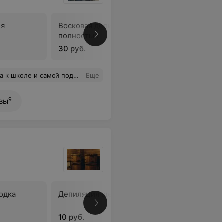
ия
Восковая депиляция рук
Восковая
полностью
предплеч
30 руб.
18 руб.
лье Сафоновой, очень приятная девушка, отличный мастер, мы с сыном довольны. Будем в Гомеле, обязательно посетим ещё салон!
Еще
9
вы
одка
Депиляция щек
Депиляц
впадин
10 руб.
20 руб.