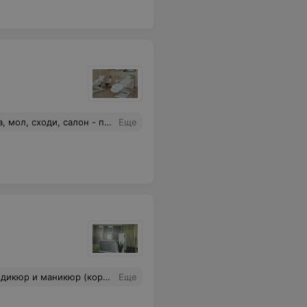
а процедуру. Эмоции просто зашкаливают! Спасибо вам огромное за то, что вы есть и помогаете мне, людям исполнять свои маленькие мечты!!! Теперь я ваш постоянный клиент!)
Еще
т все пожелания, доброжелательные. И все это с вкусным чаем и полезными конфетками))))))
Еще