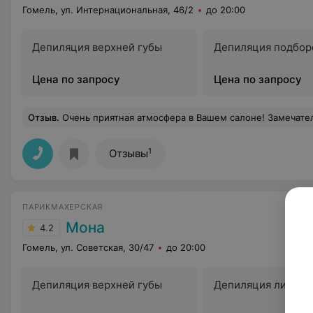
Гомель, ул. Интернациональная, 46/2
до 20:00
Депиляция верхней губы
Депиляция подбор
Цена по запросу
Цена по запросу
Отзыв
.
Очень приятная атмосфера в Вашем салоне! Замечательная мастерица Сюзанна Закарян!!!!!Могу с уверенностью заявить,что за 10 лет проживания в Гомеле нашла того человека,который бе
1
Отзывы
ПАРИКМАХЕРСКАЯ
Мона
4.2
Гомель, ул. Советская, 30/47
до 20:00
Депиляция верхней губы
Депиляция лица