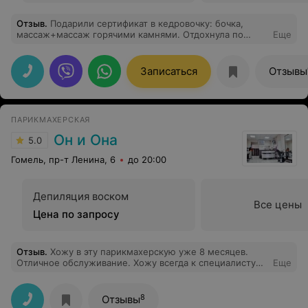
Отзыв
.
Подарили сертификат в кедровочку: бочка,
массаж+массаж горячими камнями. Отдохнула по
Еще
полной программе! Спасибо Татьяне за созданную
атмосферу спокойствия и умиротворения. Массаж с
камушками отдельный кайф. Хотелось бы ещё
Записаться
Отзывы
посетить!
ПАРИКМАХЕРСКАЯ
Он и Она
5.0
Гомель, пр-т Ленина, 6
до 20:00
Депиляция воском
Все цены
Цена по запросу
Отзыв
.
Хожу в эту парикмахерскую уже 8 месяцев.
Отличное обслуживание. Хожу всегда к специалисту
Еще
Инне. На данный момент она оказалась в отпуске,
поэтому попал к специалисту Анастасии. Очень
приятный и красивый специалист. Каждый раз выхожу
8
Отзывы
довольный с этой парикмахерской и стрижкой, и