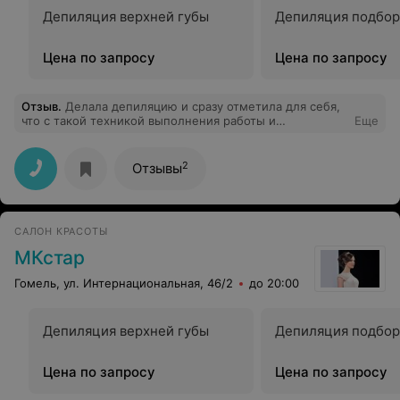
Депиляция верхней губы
Депиляция подбор
Цена по запросу
Цена по запросу
Отзыв
.
Делала депиляцию и сразу отметила для себя,
что с такой техникой выполнения работы и
Еще
мастерством я встретилась впервые. Я не заметила,
как все было сделано быстро и качественно. Приятно,
как клиенту, что ты пришел к мастеру, у которого все
2
Отзывы
необходимое под рукой, а не так, как во многих
салонах, где мастер по депиляции приходит по
договоренности. Я рекомендую.
САЛОН КРАСОТЫ
МКстар
Гомель, ул. Интернациональная, 46/2
до 20:00
Депиляция верхней губы
Депиляция подбор
Цена по запросу
Цена по запросу