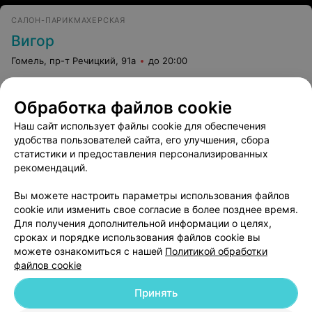
САЛОН-ПАРИКМАХЕРСКАЯ
Вигор
Гомель, пр-т Речицкий, 91а
до 20:00
Депиляция зоны глубокого
Депиляция зоны
Обработка файлов cookie
бикини
классического би
Наш сайт использует файлы cookie для обеспечения
Цена по запросу
Цена по запросу
удобства пользователей сайта, его улучшения, сбора
статистики и предоставления персонализированных
рекомендаций.
Вы можете настроить параметры использования файлов
cookie или изменить свое согласие в более позднее время.
Для получения дополнительной информации о целях,
сроках и порядке использования файлов cookie вы
можете ознакомиться с нашей
Политикой обработки
файлов cookie
Добавить компанию
Принять