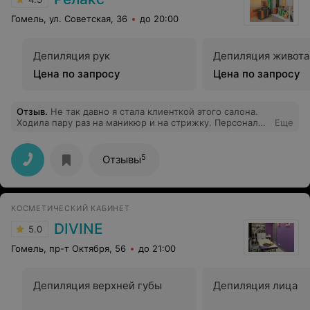
Гомель, ул. Советская, 36
до 20:00
Депиляция рук
Депиляция живота
Цена по запросу
Цена по запросу
Отзыв
.
Не так давно я стала клиенткой этого салона.
Ходила пару раз на маникюр и на стрижку. Персонал
Еще
очень внимателен к мои пожеланиям, очень аккуратно
и старательно выполняют свою работу, настоящие
профессионалы своего дела. Видно, что дорог каждый
5
Отзывы
клиент, всегда улыбчивые и вежливые. Однозначно
буду всем рекомендовать.
КОСМЕТИЧЕСКИЙ КАБИНЕТ
DIVINE
5.0
Гомель, пр-т Октября, 56
до 21:00
Депиляция верхней губы
Депиляция лица