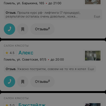
Гомель, ул. Барыкина, 165
до 21:00
Отзыв
.
Прошла курс рф- лифтинга (7 процедур),
результатом осталась очень довольна , кожа
Еще
подтянулась, разгладились мелкие морщинки, овал
лица стал более чёткий ) даже знакомые отмечают
положительные изменения) Специалист
8
Отзывы
внимательный, я на свои вопросы получила грамотные
ответы , ещё плюс бонусом ценные рекомендации по
поводу домашнего ухода. В общем, результат и
обслуживание меня порадовали )
САЛОН КРАСОТЫ
Алекс
4.5
Гомель, ул. Советская, 97/5
до 20:00
Отзыв
.
Ужасно постригли, совсем не то что я хотел
Еще
8
Отзывы
САЛОН КРАСОТЫ
Бэкстейдж
5.0