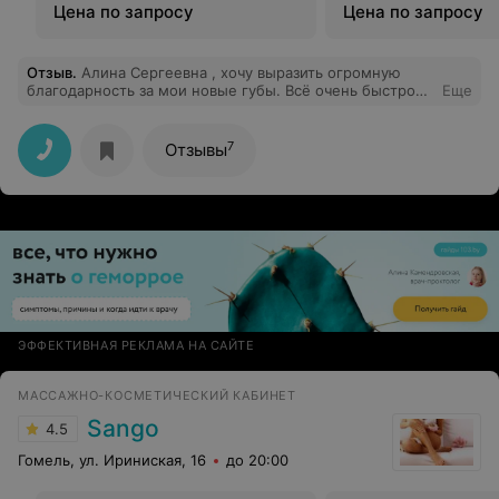
Цена по запросу
Цена по запросу
Отзыв
.
Алина Сергеевна , хочу выразить огромную
благодарность за мои новые губы. Всё очень быстро
Еще
зажило. Я осталась очень довольна результатом.
Спасибо вам за консультацию и прекрасную работу, за
то, что услышали пожелания и сделали всё идеально и
7
Отзывы
максимально естественно! Вы мастер своего дела.
Большое вам спасибо)))
ЭФФЕКТИВНАЯ РЕКЛАМА НА САЙТЕ
МАССАЖНО-КОСМЕТИЧЕСКИЙ КАБИНЕТ
Sango
4.5
Гомель, ул. Ириниская, 16
до 20:00