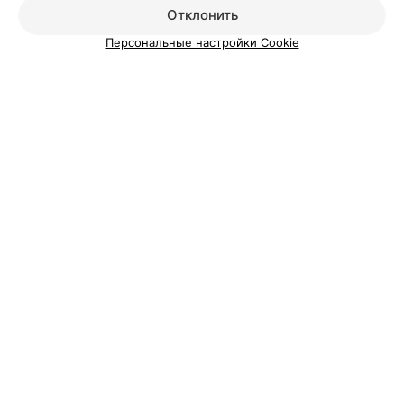
Добавить специалиста
Отклонить
Персональные настройки Cookie
О проекте
Новости проекта
Размещение рекламы
Медицинский маркетинг
Публичный договор
Пользовательское соглашение
Способы оплаты
Вакансии
Партнеры
Написать руководителю 103.by
Написать в поддержку
Персональные настройки cookie
Обработка персональных данных