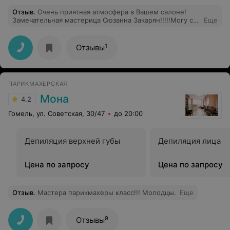
Отзыв
.
Очень приятная атмосфера в Вашем салоне!
Замечательная мастерица Сюзанна Закарян!!!!!Могу с
Еще
уверенностью заявить,что за 10 лет проживания в
Гомеле нашла того человека,который без лишних слов
понимает, как выполнить стрижку,чтобы клиент
1
Отзывы
остался доволен!
ПАРИКМАХЕРСКАЯ
Мона
4.2
Гомель, ул. Советская, 30/47
до 20:00
Депиляция верхней губы
Депиляция лица
Цена по запросу
Цена по запросу
Отзыв
.
Мастера парикмахеры класс!!! Молодцы.
Еще
9
Отзывы