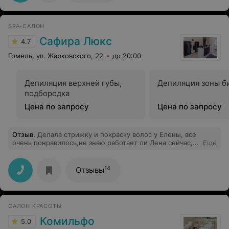
SPA-САЛОН
Сафира Люкс
4.7
Гомель, ул. Жарковского, 22
до 20:00
Депиляция верхней губы,
Депиляция зоны б
подбородка
Цена по запросу
Цена по запросу
Отзыв
.
Делала стрижку и покраску волос у Елены, все
очень понравилось,не знаю работает ли Лена сейчас, я
Еще
живу в другом городе,поэтому есть сложности, что бы
посетить салон, очень хочу приехать,сделать стрижку
у Лены. Спасибо всем работникам, внимательные,
14
Отзывы
вежливые.
САЛОН КРАСОТЫ
Комильфо
5.0