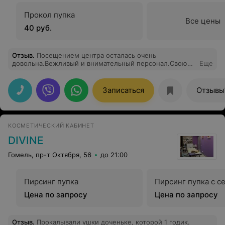
Прокол пупка
Все цены
40 руб.
Отзыв
.
Посещением центра осталась очень
довольна.Вежливый и внимательный персонал.Свою
Еще
работу делают качественно и с душой.Приятная
атмосфера и расслабляющая музыка.Цены тоже
вполне демократичные.
Записаться
Отзывы
КОСМЕТИЧЕСКИЙ КАБИНЕТ
DIVINE
Гомель, пр-т Октября, 56
до 21:00
Пирсинг пупка
Пирсинг пупка с с
Цена по запросу
Цена по запросу
Отзыв
.
Прокалывали ушки доченьке, которой 1 годик.