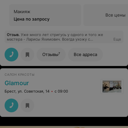
Макияж
Все цены
Цена по запросу
Отзыв
.
Уже много лет стригусь у одного и того же
мастера - Ларисы Яхимович. Всегда ухожу с
Еще
прекрасным настроением и довольная своей
креативной стрижечкой! Приезжала сначала из
Брестского района, а теперь приезжаю за 1300 км и
7
Отзывы
Все адреса
только к этому мастеру. В этом уютном салоне самые
лучшие и всегда красивые администраторы и мастера!
Спасибо прекрасной Ларисочке❣️
САЛОН КРАСОТЫ
Glamour
Брест, ул. Советская, 14
с 09:00