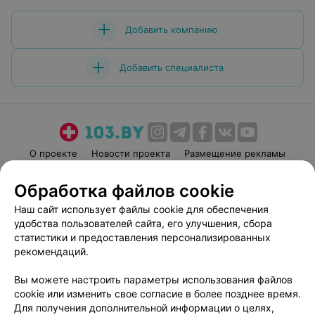
Добавить компанию
Добавить специалиста
О проекте
Новости проекта
Размещение рекламы
Медицинский маркетинг
Публичный договор
Обработка файлов cookie
Пользовательское соглашение
Способы оплаты
Наш сайт использует файлы cookie для обеспечения
Вакансии
Партнеры
удобства пользователей сайта, его улучшения, сбора
Написать руководителю 103.by
статистики и предоставления персонализированных
рекомендаций.
Написать в поддержку
Персональные настройки cookie
Вы можете настроить параметры использования файлов
Обработка персональных данных
cookie или изменить свое согласие в более позднее время.
Для получения дополнительной информации о целях,