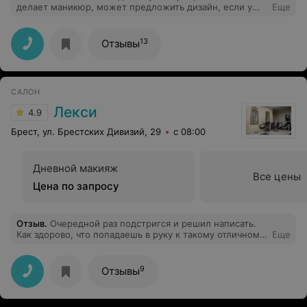
делает маникюр, может предложить дизайн, если у
Еще
вас не хватает фантазии. Администратор очень
тактичный, всегда предложит чай или кофе.
13
Отзывы
САЛОН
Лекси
4.9
Брест, ул. Брестских Дивизий, 29
с 08:00
Дневной макияж
Все цены
Цена по запросу
Отзыв
.
Очередной раз подстригся и решил написать.
Как здорово, что попадаешь в руку к такому отличному
Еще
мастеру-понимает с полуслова, качество, скорость, а
что еще нужно. Мастера зовут Нестерук Ирина, всем
советую, не пожалеете. Хотя забыл упомянуть об
9
Отзывы
одном существенном недостатке - просто невозможно
записаться вечером.