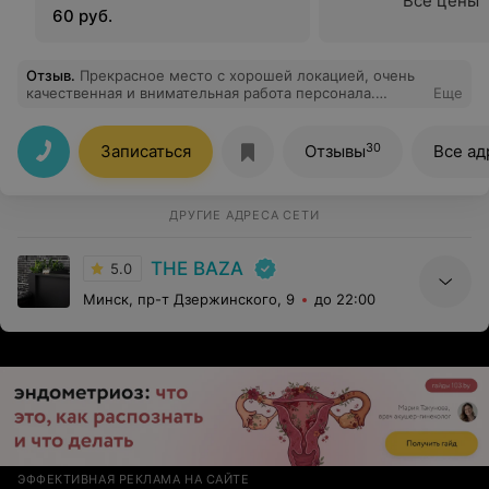
Все цены
60 руб.
Отзыв
.
Прекрасное место с хорошей локацией, очень
качественная и внимательная работа персонала.
Еще
Обязательно заходите.
30
Записаться
Отзывы
Все ад
ДРУГИЕ АДРЕСА СЕТИ
THE BAZA
5.0
Минск, пр-т Дзержинского, 9
до 22:00
ЭФФЕКТИВНАЯ РЕКЛАМА НА САЙТЕ