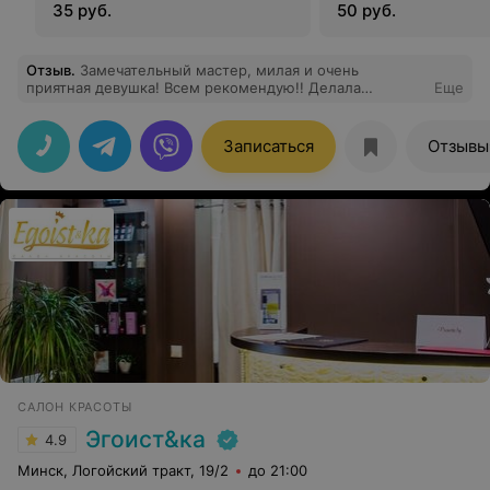
35 руб.
50 руб.
Отзыв
.
Замечательный мастер, милая и очень
приятная девушка! Всем рекомендую!! Делала
Еще
ламинирование ресничек, коррекцию и окрашивание
бровей, осталась довольна на все 100%! Теперь только
к Вам!))
Записаться
Отзывы
САЛОН КРАСОТЫ
Эгоист&ка
4.9
Минск, Логойский тракт, 19/2
до 21:00