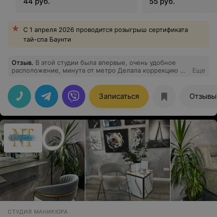
44 руб.
55 руб.
«зеленый»)
С 1 апреля 2026 проводится розыгрыш сертификата
тай-спа Баунти
Отзыв
.
В этой студии была впервые, очень удобное
расположение, минута от метро Делала коррекцию и
Еще
окрашивание бровей. Результатом осталась довольна.
Брови получились натурального цвета , очень
подходящими под цвет моих волос, как я и просила) А
Записаться
Отзывы
взгляд стал прямо таким выразительным Спасибо за
работу и заботу, а главное веселье во время
процедуры! Рекомендую!
СТУДИЯ МАНИКЮРА