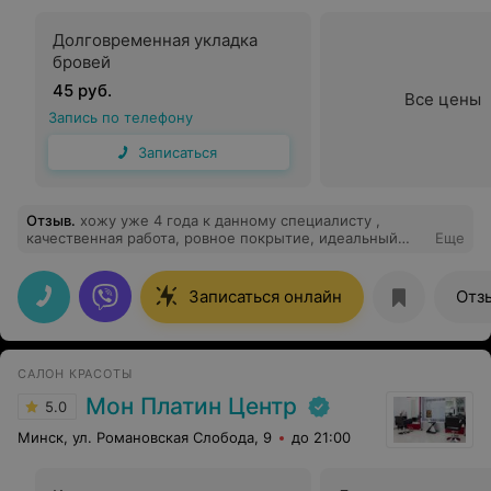
Долговременная укладка
бровей
45 руб.
Все цены
Запись по телефону
Записаться
Отзыв
.
хожу уже 4 года к данному специалисту ,
качественная работа, ровное покрытие, идеальный
Еще
квадрат. Отлично носятся 4 недели. Рекомендую!
Записаться онлайн
Отз
САЛОН КРАСОТЫ
Мон Платин Центр
5.0
Минск, ул. Романовская Слобода, 9
до 21:00