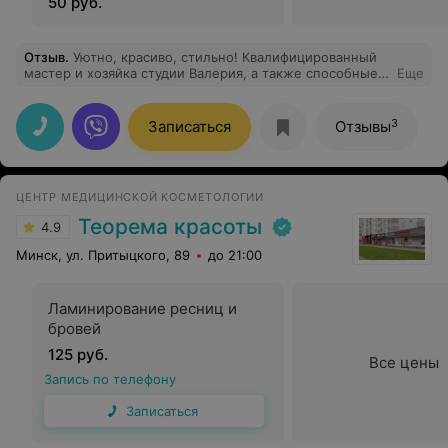
50 руб.
Отзыв
.
Уютно, красиво, стильно! Квалифицированный
мастер и хозяйка студии Валерия, а также способные и
Еще
такие же успешные ученицы Дарья и Инна. Я
доверилась их рукам и получила прекрасный
результат. Приходите и вас сделают неузнаваемыми и
3
Записаться
Отзывы
привлекательными.
ЦЕНТР МЕДИЦИНСКОЙ КОСМЕТОЛОГИИ
Теорема красоты
4.9
Минск, ул. Притыцкого, 89
до 21:00
Ламинирование ресниц и
бровей
125 руб.
Все цены
Запись по телефону
Записаться