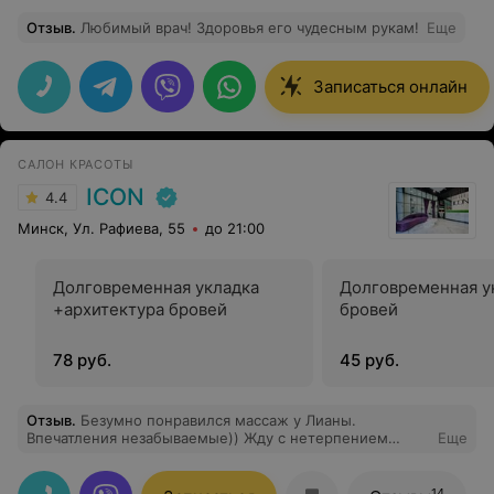
Отзыв
.
Любимый врач! Здоровья его чудесным рукам!
Еще
Записаться онлайн
САЛОН КРАСОТЫ
ICON
4.4
Минск, Ул. Рафиева, 55
до 21:00
Долговременная укладка
Долговременная у
+архитектура бровей
бровей
78 руб.
45 руб.
Отзыв
.
Безумно понравился массаж у Лианы.
Впечатления незабываемые)) Жду с нетерпением
Еще
следующий сеанс . Большое спасибо ))
14