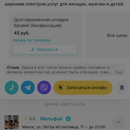
широким спектром услуг для женщин, мужчин и детей.
Долговременная укладка
бровей (биофиксация)
45 руб.
Все цены
Запись по телефону
Записаться
Отзыв
.
Зашла в этот салон можно сказать случайно. и
являюсь клиентом год ,а может быть и больше. очень
Еще
красивый интерьер ,уютно и атмосферно. весь
персонал вежливый и доброжелательный. Так же хочу
поблагодарить мастера Светлану, у нее золотые руки.
Записаться онлайн
Была у нее на сложном окрашивании ,она сотварила
чудо. Посоветует и расскажет по уходу за волосами
всё. Так же .Была на маникюре и педикюра не
единожды ,работай девочек оставалась всегда
ДРУГИЕ АДРЕСА СЕТИ
довольна. Мастера - это лицо ,данного салона . Желаю
вам процветания и успехов P.S. иногда не работает
Мильфей
терминал, порой не удобно. Допускаю, что из-за
5.0
проблем с интернетом
Минск, ул. Петра Мстиславца, 11
до 22:00