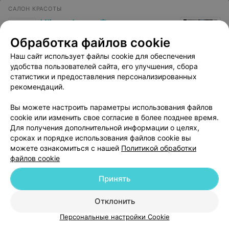
САЛОН КРАСОТЫ
K’ior place
5.0
Минск, ул. Леонида Беды, 45
до 20:00
Обработка файлов cookie
Наш сайт использует файлы cookie для обеспечения
Долговременная укладка
Комплекс: коррек
удобства пользователей сайта, его улучшения, сбора
бровей
окрашивание +
статистики и предоставления персонализированных
долговременная у
рекомендаций.
45 руб.
75 руб.
Вы можете настроить параметры использования файлов
Запись по телефону
Запись по телефону
cookie или изменить свое согласие в более позднее время.
Для получения дополнительной информации о целях,
Записаться
Записать
сроках и порядке использования файлов cookie вы
можете ознакомиться с нашей
Политикой обработки
файлов cookie
Отзыв
.
Спасибо большое мастеру Кристине, за её
профессиональное отношение к своей работе) Мои
Еще
волосы как всегда шикарные
Принять
Записаться онлайн
Отз
Отклонить
Персональные настройки Cookie