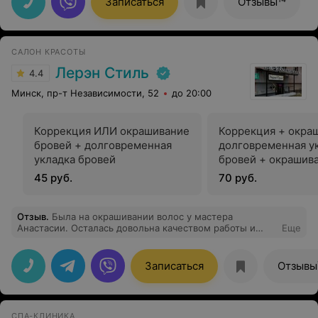
Записаться
Отзывы
САЛОН КРАСОТЫ
Лерэн Стиль
4.4
Минск, пр-т Независимости, 52
до 20:00
Коррекция ИЛИ окрашивание
Коррекция + окра
бровей + долговременная
долговременная у
укладка бровей
бровей + окрашив
ресниц
45 руб.
70 руб.
Отзыв
.
Была на окрашивании волос у мастера
Анастасии. Осталась довольна качеством работы и
Еще
самим мастером. Может посоветовать, поможет
подобрать, очень милая девушка.
Записаться
Отзывы
СПА-КЛИНИКА