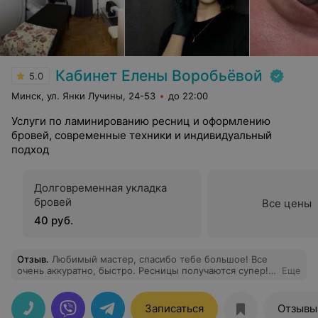
Кабинет Елены Воробьёвой
5.0
Минск, ул. Янки Лучины, 24-53
до 22:00
Услуги по ламинированию ресниц и оформлению
бровей, современные техники и индивидуальный
подход
Долговременная укладка
бровей
Все цены
40 руб.
Отзыв
.
Любимый мастер, спасибо тебе большое! Все
очень аккуратно, быстро. Ресницы получаются супер!
Еще
Даже когда проходит время, подкрашиваю свои
ресницы и ложатся они ровненько. Рекомендую
попробовать процедуру у этого мастера!
Записаться
Отзывы