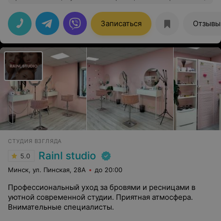
Рекомендую всем и взрослым женщинам и
молоденьким девочкам, Олина работа над нами
оставляет только огромный позитив во внешности и
Записаться
Отзывы
прибавляет огромной уверенности в себе. Спасибо !!!
СТУДИЯ ВЗГЛЯДА
Rainl studio
5.0
Минск, ул. Пинская, 28А
до 20:00
Профессиональный уход за бровями и ресницами в
уютной современной студии. Приятная атмосфера.
Внимательные специалисты.