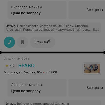
Экспресс-макияж
Все цены
Цена по запросу
Отзыв
.
Нашла своего мастера по маникюру. Спасибо,
Анастасия! Персонал вежливый и дружелюбный, цены
Еще
адекватные, материал для работы качественный,
чисто, ушла с хорошим настроением и красивыми
ручками.
16
Отзывы
СТУДИЯ КРАСОТЫ
БРАВО
4.9
Могилев, ул. Чехова, 10а
с 09:00
Экспресс-макияж
Все цены
Цена по запросу
Отзыв
.
Всё очень понравилось! Светлана