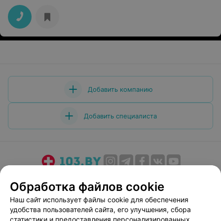
Добавить компанию
Добавить специалиста
О проекте
Новости проекта
Размещение рекламы
Обработка файлов cookie
Медицинский маркетинг
Публичный договор
Наш сайт использует файлы cookie для обеспечения
Пользовательское соглашение
Способы оплаты
удобства пользователей сайта, его улучшения, сбора
Вакансии
Партнеры
статистики и предоставления персонализированных