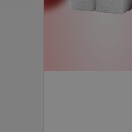
я перманентного
Все цены
запросу
ичное пространство
Классическая стрелка