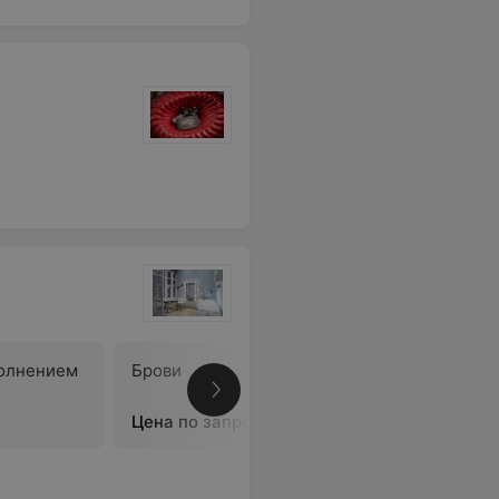
полнением
Брови
Межресн
бровей
Цена по запросу
Цена по 