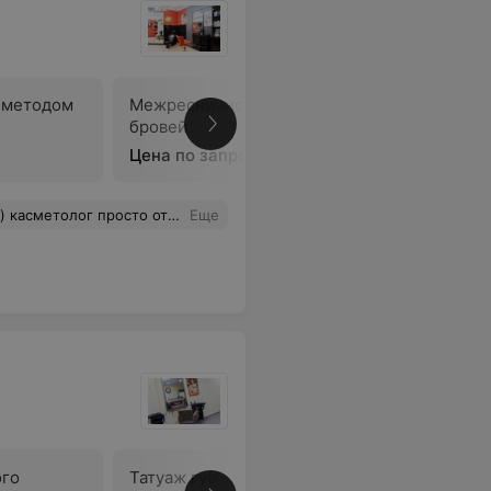
 методом
Межресничное пространство
Верхняя 
бровей
Цена по запросу
Цена по 
 маникюр и чистку лица, всем осталась довольна..
Еще
ого
Татуаж губ
Коррекци