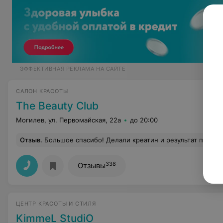
ЭФФЕКТИВНАЯ РЕКЛАМА НА САЙТЕ
САЛОН КРАСОТЫ
The Beauty Club
Могилев, ул. Первомайская, 22а
до 20:00
Отзыв
.
Большое спасибо! Делали креатин и результат просто бомба! Настя очень приятный соб
338
Отзывы
ЦЕНТР КРАСОТЫ И СТИЛЯ
KimmeL StudiO