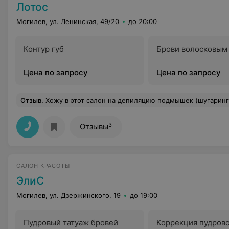
Лотос
Могилев, ул. Ленинская, 49/20
до 20:00
Контур губ
Брови волосковым
Цена по запросу
Цена по запросу
Отзыв
.
Хожу в этот салон на депиляцию подмышек (шугаринг) касметолог просто от Бога. Делала еще стрижку и пойду еще на
3
Отзывы
САЛОН КРАСОТЫ
ЭлиС
Могилев, ул. Дзержинского, 19
до 19:00
Пудровый татуаж бровей
Коррекция пудров