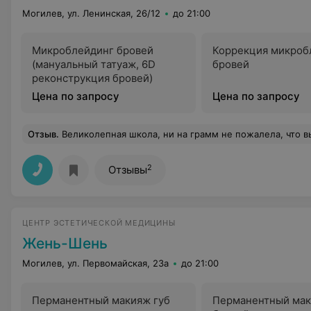
Могилев, ул. Ленинская, 26/12
до 21:00
Микроблейдинг бровей
Коррекция микроб
(мануальный татуаж, 6D
бровей
реконструкция бровей)
Цена по запросу
Цена по запросу
Отзыв
.
Великолепная школа, ни на грамм не пожалела, что выбрала именно эти курсы! Заканчивала полный профессиональный курс "Визажист салона", осталась довольна ! Преподаватель Ирина Киммель не давала нам спуску!) Всё доступно объясняла, уде
2
Отзывы
ЦЕНТР ЭСТЕТИЧЕСКОЙ МЕДИЦИНЫ
Жень-Шень
Могилев, ул. Первомайская, 23а
до 21:00
Перманентный макияж губ
Перманентный ма