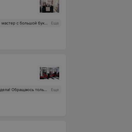
 координально, я осталась очень довольна
Еще
на запись к ней, но для классного специалиста - это норма!) ❤️
Еще