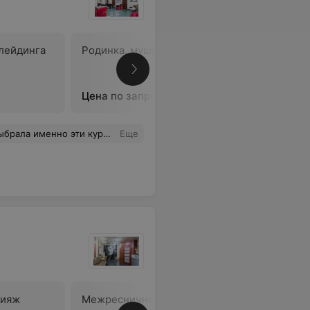
лейдинга
Родинка, мушка
Коррекци
макияжа
Цена по запросу
Цена по 
ляя внимание каждой из нас,что очень ценно! Побольше бы таких преподавателей. Удачи Kimmel Studio!
Еще
кияж
Межресничное пространство
Межресн