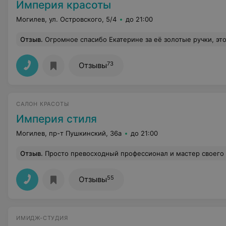
Империя красоты
Могилев, ул. Островского, 5/4
до 21:00
Отзыв
.
Огромное спасибо Екатерине за её золотые ручки, это мастер с большой буквы. Изменила мой имидж
73
Отзывы
САЛОН КРАСОТЫ
Империя стиля
Могилев, пр-т Пушкинский, 36а
до 21:00
Отзыв
.
Просто превосходный профессионал и мастер своего дела! Обращаюсь только к Елене и всегда уверена в отличном результате. Минус только один - очереди 
55
Отзывы
ИМИДЖ-СТУДИЯ