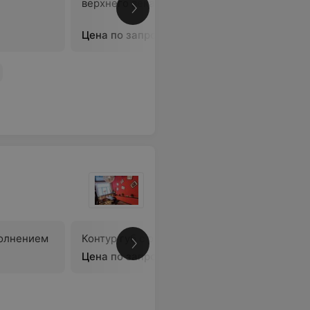
верхнего века
верхнего
стрелки
Цена по запросу
Цена по 
полнением
Контур губ с растушевкой
Брови ра
Цена по запросу
Цена по 