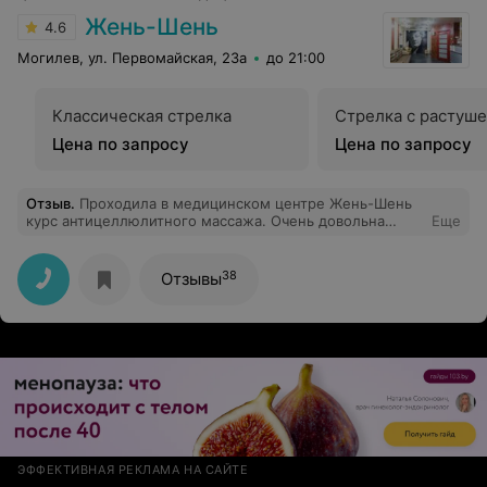
Жень-Шень
4.6
Могилев, ул. Первомайская, 23а
до 21:00
Классическая стрелка
Стрелка с растуш
Цена по запросу
Цена по запросу
Отзыв
.
Проходила в медицинском центре Жень-Шень
курс антицеллюлитного массажа. Очень довольна
Еще
результатом.Делала Детокс обертывания(3
процедуры), вакуумно-роликовый массаж (15
процедур), обертывание Таламарин (5 процедур).
38
Отзывы
Сейчас хожу на поддерживающие процедуры 2 раза в
месяц. Результат- красивые упругие ножки! Спасибо!
ЭФФЕКТИВНАЯ РЕКЛАМА НА САЙТЕ