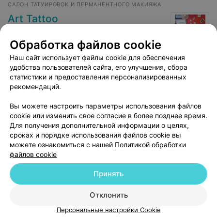
САЛОН ТАТУИРОВОК И ПЕРМАНЕНТНОГО МАКИЯЖА
Art Tattoo
Могилев, ул. Челюскинцев, 43
до 23:00
Обработка файлов cookie
Наш сайт использует файлы cookie для обеспечения
Стрелка классическая
Стрелка с растуш
удобства пользователей сайта, его улучшения, сбора
Цена по запросу
Цена по запросу
статистики и предоставления персонализированных
рекомендаций.
Вы можете настроить параметры использования файлов
cookie или изменить свое согласие в более позднее время.
Для получения дополнительной информации о целях,
сроках и порядке использования файлов cookie вы
можете ознакомиться с нашей
Политикой обработки
файлов cookie
Принять
Добавить компанию
Отклонить
Добавить специалиста
Персональные настройки Cookie