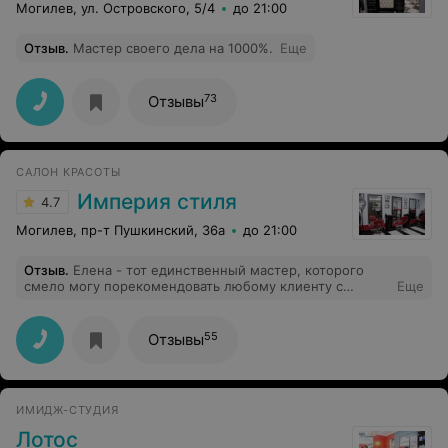
Могилев, ул. Островского, 5/4
до 21:00
Отзыв
.
Мастер своего дела на 1000%.
Еще
73
Отзывы
САЛОН КРАСОТЫ
Империя стиля
4.7
Могилев, пр-т Пушкинский, 36а
до 21:00
Отзыв
.
Елена - тот единственный мастер, которого
смело могу порекомендовать любому клиенту с
Еще
самыми высокими запросами и с самыми сложными
волосами! Всегда чётко, профессионально, по
существу и с любовью к своему делу! Спасибо за
55
Отзывы
всегда оправданные ожидания!
ИМИДЖ-СТУДИЯ
Лотос