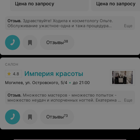
Цена по запросу
Цена по запросу
Отзыв
.
Здравствуйте! Ходила к косметологу Ольге.
Обслуживание ужастное-одна и тажа процедура
Еще
каждый раз стоила по-разному. И каждый раз она
говорила,что делает мне скидочку. Не рокомендую
этого мастера.
38
Отзывы
САЛОН
Империя красоты
4.8
Могилев, ул. Островского, 5/4
до 21:00
Отзыв
.
Множество мастеров - множество попыток -
множество неудач и испорченных ногтей. Екатерина -
Еще
мое спасение. Благодаря ей превращаешься в
маникюрного(педикюрного) фанатика. Очень
благодарна за теплоту в общении, созданном
73
Отзывы
комфорте и конечно же профессионализм. Это именно
тот человек, который позаботится о воплощении
желания в реалии и сделает это на высшем уровне. Ни
разу не пожалела, что изначально попала именно к