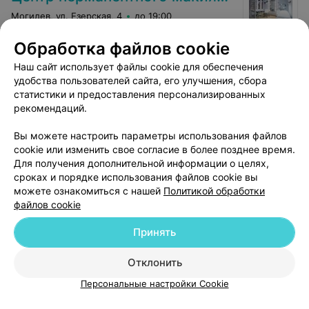
Могилев, ул. Езерская, 4
до 19:00
Обработка файлов cookie
Межресничное пространство
Наш сайт использует файлы cookie для обеспечения
бровей
Все цены
удобства пользователей сайта, его улучшения, сбора
Цена по запросу
статистики и предоставления персонализированных
рекомендаций.
Вы можете настроить параметры использования файлов
cookie или изменить свое согласие в более позднее время.
Для получения дополнительной информации о целях,
сроках и порядке использования файлов cookie вы
можете ознакомиться с нашей
Политикой обработки
файлов cookie
Принять
Добавить компанию
Отклонить
Добавить специалиста
Персональные настройки Cookie