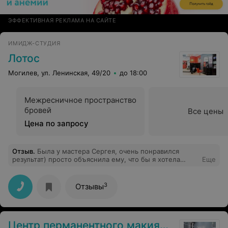
ЭФФЕКТИВНАЯ РЕКЛАМА НА САЙТЕ
ИМИДЖ-СТУДИЯ
Лотос
Могилев, ул. Ленинская, 49/20
до 18:00
Межресничное пространство
бровей
Все цены
Цена по запросу
Отзыв
.
Была у мастера Сергея, очень понравился
результат) просто объяснила ему, что бы я хотела
Еще
видеть на своей голове и дальше он действовал сам, в
отличии от тех парикмахеров, что спрашивают каждый
шаг)
3
Отзывы
Центр перманентного макияжа