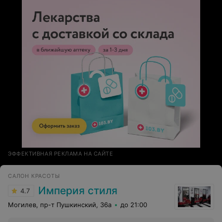
ней. ❤️❤️❤️
ЭФФЕКТИВНАЯ РЕКЛАМА НА САЙТЕ
САЛОН КРАСОТЫ
Империя стиля
4.7
Могилев, пр-т Пушкинский, 36а
до 21:00