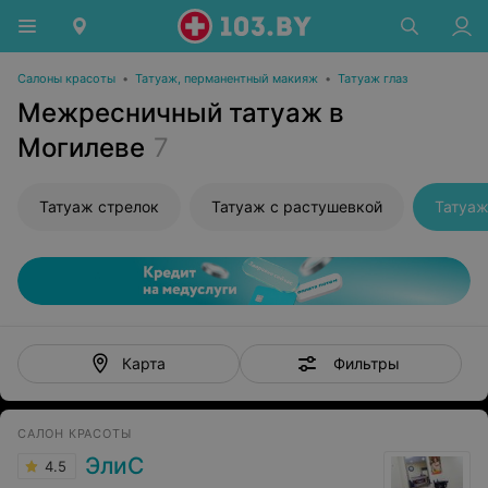
Салоны красоты
•
Татуаж, перманентный макияж
•
Татуаж глаз
Межресничный татуаж в
Могилеве
7
Татуаж стрелок
Татуаж с растушевкой
Татуа
Фильтры
Карта
САЛОН КРАСОТЫ
ЭлиС
4.5