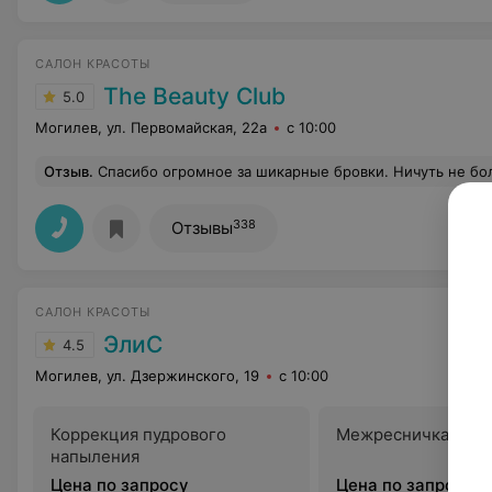
САЛОН КРАСОТЫ
The Beauty Club
5.0
Могилев, ул. Первомайская, 22а
с 10:00
Отзыв
.
Спасибо огромное за шикарные бровки. Ничуть не больно, от результата
338
Отзывы
САЛОН КРАСОТЫ
ЭлиС
4.5
Могилев, ул. Дзержинского, 19
с 10:00
Коррекция пудрового
Межресничка корр
напыления
Цена по запросу
Цена по запросу