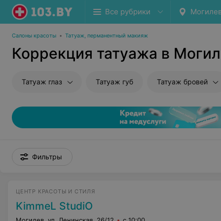
Все рубрики
Могиле
Салоны красоты
•
Татуаж, перманентный макияж
Коррекция татуажа в Моги
Татуаж глаз
Татуаж губ
Татуаж бровей
Фильтры
ЦЕНТР КРАСОТЫ И СТИЛЯ
KimmeL StudiO
Могилев, ул. Ленинская, 26/12
с 10:00