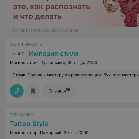
ЭФФЕКТИВНАЯ РЕКЛАМА НА САЙТЕ
САЛОН КРАСОТЫ
Империя стиля
4.7
Могилев, пр-т Пушкинский, 36а
до 21:00
Отзыв
.
Попала к мастеру по рекомендации. Лучшего мастера я ещё не встречала.Внимательная,профессионал на высшем уровне.Я пришла к Катюше с не очень хорошими ногтями/от прежнего мастера/,она их спасла и пр
55
Отзывы
ТАТУ САЛОН
Tattoo Style
Могилев, пер. Пожарный, 3б
с 10:00