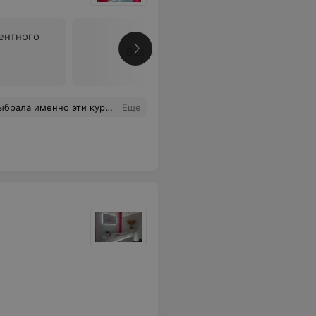
ентного
Все цены
ляя внимание каждой из нас,что очень ценно! Побольше бы таких преподавателей. Удачи Kimmel Studio!
Еще