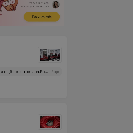
ивела в идеальное состояние.Делает и маникюр и педикюр.Благодарю за отличную работу!
Еще