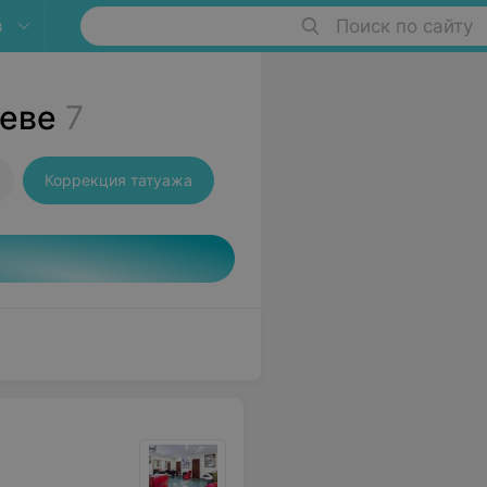
в
Поиск по сайту
леве
7
Коррекция татуажа