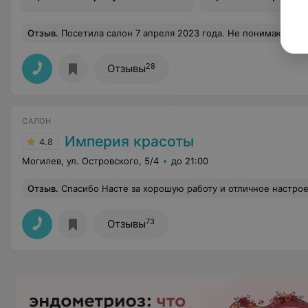
Отзыв
.
Посетила салон 7 апреля 2023 года. Не понимаю, на каких они работают материалах, но через 18 дней мои ногти превратились в "оборвыши", причем что я заплатила 43 рубля (+3 рубля) пилка, но больше всего меня возмутило, что хозяин попросил произвести оплату до начала услуги, потому как уходил домой. Пилка, которую я КУПИЛА осталась в салоне и когда я увидев ре
28
Отзывы
САЛОН
Империя красоты
4.8
Могилев, ул. Островского, 5/4
до 21:00
Отзыв
.
Спасибо Насте за хорошую работу и отличное настрое
73
Отзывы