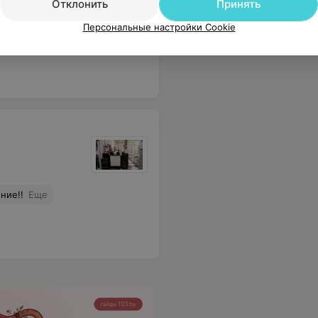
Отклонить
Принять
Персональные настройки Cookie
зультат носки ногтей решила ее забрать, чтобы не платить в другом салоне, дома обнаружила, что мне подсунули Б/У пилку. Моему возмущению нет предела!
Еще
ние!!
Еще