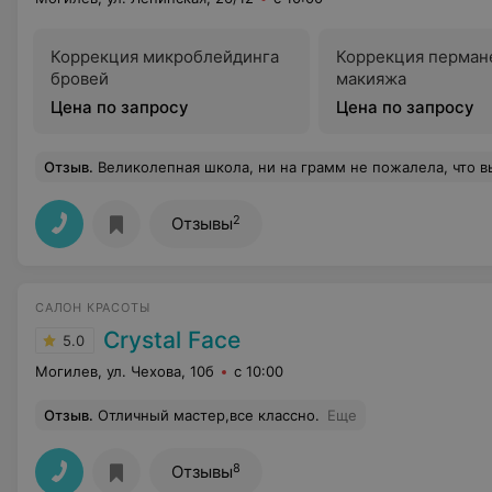
Коррекция микроблейдинга
Коррекция перман
бровей
макияжа
Цена по запросу
Цена по запросу
Отзыв
.
Великолепная школа, ни на грамм не пожалела, что выбрала именно эти курсы! Заканчивала полный профессиональный курс "Визажист салона", осталась довольна ! Преподаватель Ирина Киммель не давала нам спуску!) Всё доступно объясняла, уде
2
Отзывы
САЛОН КРАСОТЫ
Crystal Face
5.0
Могилев, ул. Чехова, 10б
с 10:00
Отзыв
.
Отличный мастер,все классно.
Еще
8
Отзывы