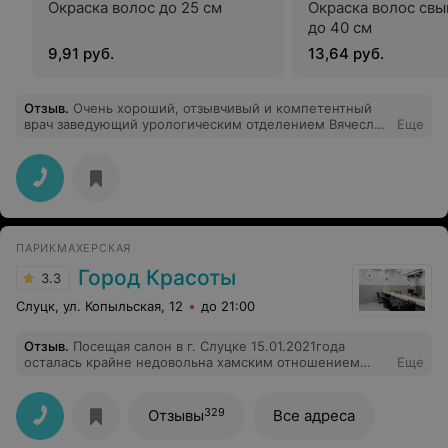
Окраска волос до 25 см
Окраска волос свы
до 40 см
9,91 руб.
13,64 руб.
Отзыв
.
Очень хороший, отзывчивый и компетентный
врач заведующий урологическим отделением Вячеслав
Еще
Михайлович. Спасибо огромное ему от больных,
которых он лечит. Все сотрудники доброжелательные,
внимательные.
ПАРИКМАХЕРСКАЯ
Город Красоты
3.3
Слуцк, ул. Копыльская, 12
до 21:00
Отзыв
.
Посещая салон в г. Слуцке 15.01.2021года
осталась крайне недовольна хамским отношением
Еще
персонала. Уборщица практически перед лицом
трясет грязной щеткой, затем переставляя вешалку
сбрасывает шубу в на грязный пол( перед этим
329
Отзывы
Все адреса
предупреждаю, что вешалка порвалась), не извиняясь
начинает хамить, что ничего с вашей шубой не станет.