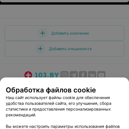
В разговор вмешивается совсем молодой парикмахер
Настя, кричит на меня, чтобы я замолчала, т.к. они
устали. Передо мной извинился только
администратор. Хочется посоветовать администрации
более тщательно подходить к подбору персонала .
Добавить компанию
Добавить специалиста
О проекте
Новости проекта
Размещение рекламы
Обработка файлов cookie
Медицинский маркетинг
Публичный договор
Наш сайт использует файлы cookie для обеспечения
Пользовательское соглашение
Способы оплаты
удобства пользователей сайта, его улучшения, сбора
Вакансии
Партнеры
статистики и предоставления персонализированных
рекомендаций.
Написать руководителю 103.by
Написать в поддержку
Вы можете настроить параметры использования файлов