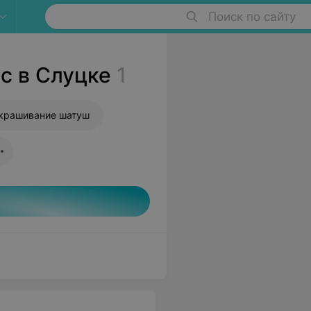
Поиск по сайту
с в Слуцке
1
крашивание шатуш