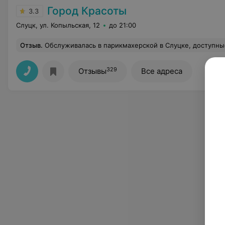
Город Красоты
3.3
Слуцк, ул. Копыльская, 12
до 21:00
Отзыв
.
Обслуживалась в парикмахерской в Слуцке, доступные цены, вежливый персонал, уютная обстановк
329
Отзывы
Все адреса