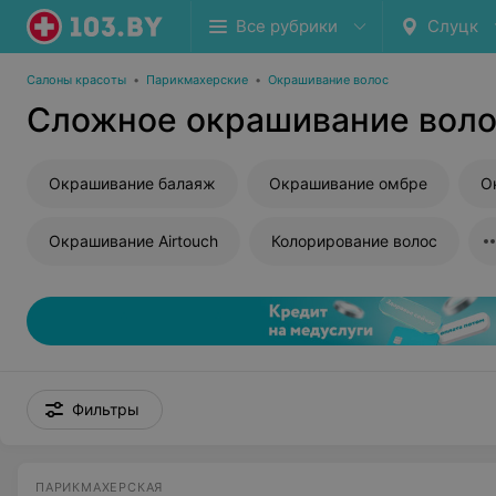
Все рубрики
Слуцк
Салоны красоты
•
Парикмахерские
•
Окрашивание волос
Сложное окрашивание воло
Окрашивание балаяж
Окрашивание омбре
О
Окрашивание Airtouch
Колорирование волос
Фильтры
ПАРИКМАХЕРСКАЯ