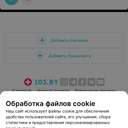
Добавить компанию
Добавить специалиста
О проекте
Новости проекта
Размещение рекламы
Медицинский маркетинг
Публичный договор
Обработка файлов cookie
Пользовательское соглашение
Способы оплаты
Наш сайт использует файлы cookie для обеспечения
Вакансии
Партнеры
удобства пользователей сайта, его улучшения, сбора
статистики и предоставления персонализированных
Написать руководителю 103.by