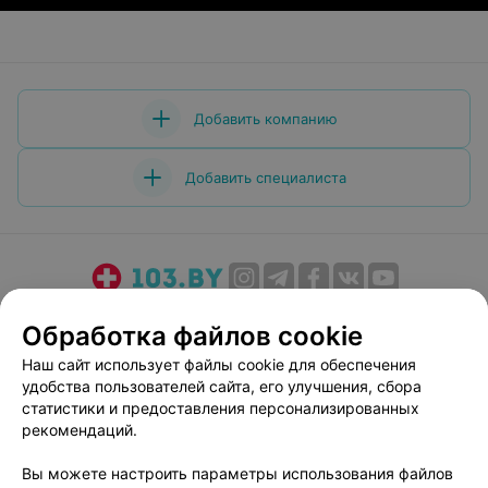
Добавить компанию
Добавить специалиста
О проекте
Новости проекта
Размещение рекламы
Обработка файлов cookie
Медицинский маркетинг
Публичный договор
Наш сайт использует файлы cookie для обеспечения
Пользовательское соглашение
Способы оплаты
удобства пользователей сайта, его улучшения, сбора
Вакансии
Партнеры
статистики и предоставления персонализированных
рекомендаций.
Написать руководителю 103.by
Написать в поддержку
Вы можете настроить параметры использования файлов