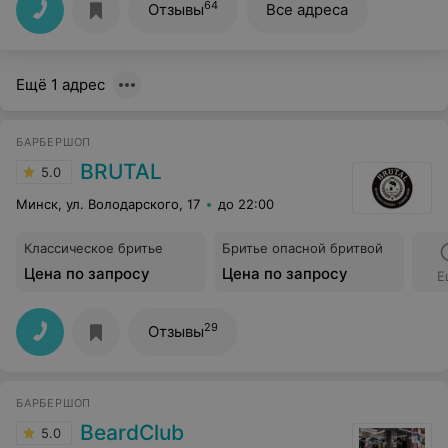
64
Отзывы
Все адреса
Ещё 1 адрес
БАРБЕРШОП
BRUTAL
5.0
Минск, ул. Володарского, 17
до 22:00
Классическое бритье
Бритье опасной бритвой
Цена по запросу
Цена по запросу
Е
29
Отзывы
БАРБЕРШОП
BeardClub
5.0