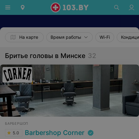
На карте
Время работы
Wi-Fi
Кондиц
Бритье головы в Минске
32
БАРБЕРШОП
Barbershop Corner
5.0