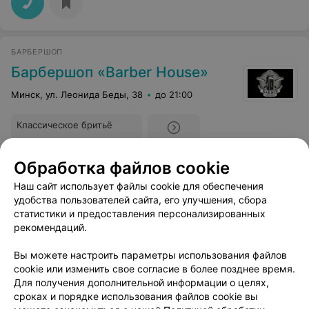
БАРБЕРШОП
Барбершоп «Barber House»
Минск, ул. Леонида Беды, 38
до 21:00
Классическое бритьё
Цена по запросу
Еще
Обработка файлов cookie
Все адреса
Наш сайт использует файлы cookie для обеспечения
удобства пользователей сайта, его улучшения, сбора
статистики и предоставления персонализированных
рекомендаций.
Показать последние 7
Вы можете настроить параметры использования файлов
cookie или изменить свое согласие в более позднее время.
1
2
Для получения дополнительной информации о целях,
сроках и порядке использования файлов cookie вы