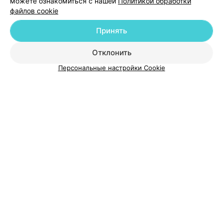
можете ознакомиться с нашей
Политикой обработки
файлов cookie
Принять
Отклонить
Добавить компанию
Персональные настройки Cookie
Добавить специалиста
О проекте
Новости проекта
Размещение рекламы
Медицинский маркетинг
Публичный договор
Пользовательское соглашение
Способы оплаты
Вакансии
Партнеры
Написать руководителю 103.by
Написать в поддержку