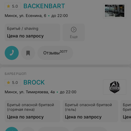
BACKENBART
5.0
Минск, ул. Есенина, 6
до 22:00
Бритьё / shaving
Цена по запросу
Еще
3077
Отзывы
БАРБЕРШОП
BROCK
5.0
Минск, ул. Тимирязева, 4а
до 22:00
Бритьё опасной бритвой
Бритьё опасной бритвой
Бри
(горячая пена)
(гель)
брит
Цена по запросу
Цена по запросу
Цен