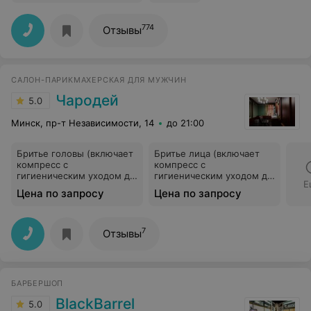
774
Отзывы
САЛОН-ПАРИКМАХЕРСКАЯ ДЛЯ МУЖЧИН
Чародей
5.0
Минск, пр-т Независимости, 14
до 21:00
Бритье головы (включает
Бритье лица (включает
компресс с
компресс с
гигиеническим уходом до
гигиеническим уходом до
Е
и после бритья)
и после бритья)
Цена по запросу
Цена по запросу
7
Отзывы
БАРБЕРШОП
BlackBarrel
5.0