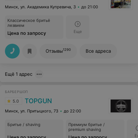
Минск, ул. Академика Купревича, 3
до 21:00
Классическое бритьё
лезвием
Еще
Цена по запросу
1290
Отзывы
Все адреса
Ещё 1 адрес
БАРБЕРШОП
TOPGUN
5.0
Минск, ул. Притыцкого, 73
до 22:00
Бритье / shaving
Премиум бритье /
premium shaving
Е
Цена по запросу
Цена по запросу