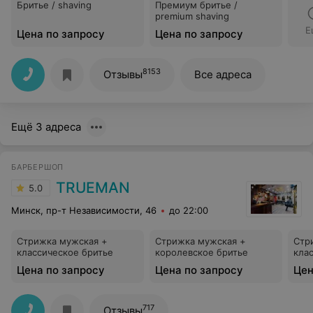
Бритье / shaving
Премиум бритье /
premium shaving
Е
Цена по запросу
Цена по запросу
8153
Отзывы
Все адреса
Ещё 3 адреса
БАРБЕРШОП
TRUEMAN
5.0
Минск, пр-т Независимости, 46
до 22:00
Стрижка мужская +
Стрижка мужская +
Стр
классическое бритье
королевское бритье
кла
Цена по запросу
Цена по запросу
Цен
717
Отзывы