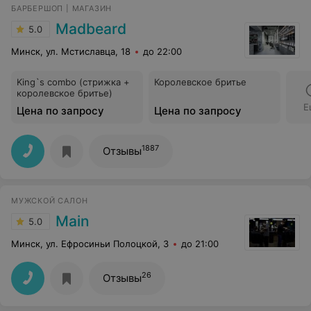
БАРБЕРШОП | МАГАЗИН
Madbeard
5.0
Минск, ул. Мстиславца, 18
до 22:00
King`s combo (стрижка +
Королевское бритье
королевское бритье)
Е
Цена по запросу
Цена по запросу
1887
Отзывы
МУЖСКОЙ САЛОН
Main
5.0
Минск, ул. Ефросиньи Полоцкой, 3
до 21:00
26
Отзывы