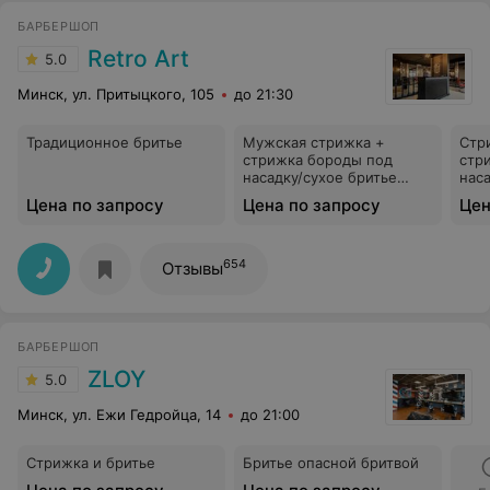
БАРБЕРШОП
Retro Art
5.0
Минск, ул. Притыцкого, 105
до 21:30
Традиционное бритье
Мужская стрижка +
Стр
стрижка бороды под
стр
насадку/сухое бритье
нас
(мастер)
(ма
Цена по запросу
Цена по запросу
Цен
654
Отзывы
БАРБЕРШОП
ZLOY
5.0
Минск, ул. Ежи Гедройца, 14
до 21:00
Стрижка и бритье
Бритье опасной бритвой