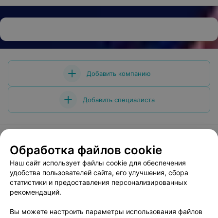
Добавить компанию
Добавить специалиста
Обработка файлов cookie
О проекте
Новости проекта
Размещение рекламы
Наш сайт использует файлы cookie для обеспечения
удобства пользователей сайта, его улучшения, сбора
Медицинский маркетинг
Публичный договор
статистики и предоставления персонализированных
Пользовательское соглашение
Способы оплаты
рекомендаций.
Вакансии
Партнеры
Вы можете настроить параметры использования файлов
Написать руководителю 103.by