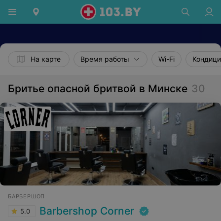
На карте
Время работы
Wi-Fi
Кондиц
Бритье опасной бритвой в Минске
30
БАРБЕРШОП
Barbershop Corner
5.0