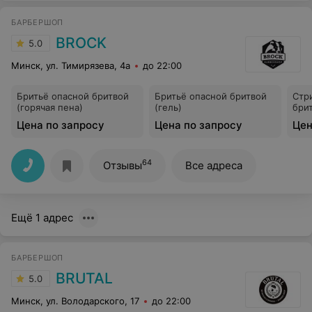
БАРБЕРШОП
BROCK
5.0
Минск, ул. Тимирязева, 4а
до 22:00
Бритьё опасной бритвой
Бритьё опасной бритвой
Стр
(горячая пена)
(гель)
бри
Цена по запросу
Цена по запросу
Цен
64
Отзывы
Все адреса
Ещё 1 адрес
БАРБЕРШОП
BRUTAL
5.0
Минск, ул. Володарского, 17
до 22:00