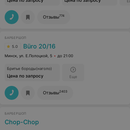
Цена по запросу
Цена по запросу
Е
774
Отзывы
БАРБЕРШОП
Büro 20/16
5.0
Минск, ул. Е.Полоцкой, 5
до 21:00
Бритье бороды(наголо)
Цена по запросу
Еще
2403
Отзывы
БАРБЕРШОП
Chop-Chop