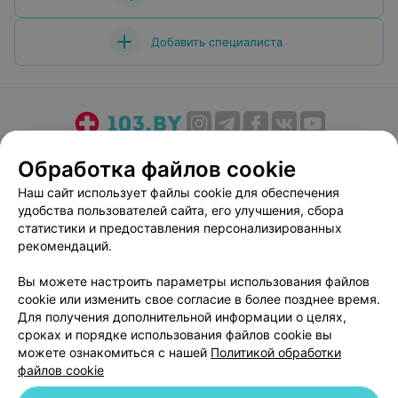
Добавить специалиста
О проекте
Новости проекта
Размещение рекламы
Обработка файлов cookie
Медицинский маркетинг
Публичный договор
Наш сайт использует файлы cookie для обеспечения
Пользовательское соглашение
Способы оплаты
удобства пользователей сайта, его улучшения, сбора
Вакансии
Партнеры
статистики и предоставления персонализированных
рекомендаций.
Написать руководителю 103.by
Написать в поддержку
Вы можете настроить параметры использования файлов
cookie или изменить свое согласие в более позднее время.
Персональные настройки cookie
Для получения дополнительной информации о целях,
Обработка персональных данных
сроках и порядке использования файлов cookie вы
можете ознакомиться с нашей
Политикой обработки
файлов cookie