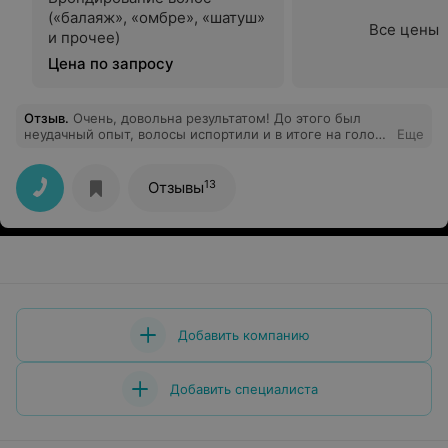
(«балаяж», «омбре», «шатуш»
Все цены
и прочее)
Цена по запросу
Отзыв
.
Очень, довольна результатом! До этого был
неудачный опыт, волосы испортили и в итоге на голове
Еще
был кошмар. Мастер Настя, внимательно выслушала и
учла все! мои пожелания! В итоге шикарный цвет и
качество волос даже лучше стало. Администратор
13
Отзывы
была приветлива и кофе вкусный) Итог рекомендую
салон Клод Моне и мастера Анастасию.
Добавить компанию
Добавить специалиста