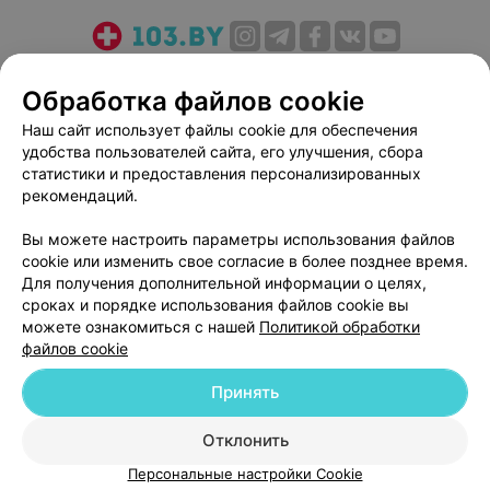
О проекте
Новости проекта
Размещение рекламы
Обработка файлов cookie
Медицинский маркетинг
Публичный договор
Наш сайт использует файлы cookie для обеспечения
Пользовательское соглашение
Способы оплаты
удобства пользователей сайта, его улучшения, сбора
Вакансии
Партнеры
статистики и предоставления персонализированных
Написать руководителю 103.by
рекомендаций.
Написать в поддержку
Вы можете настроить параметры использования файлов
Персональные настройки cookie
cookie или изменить свое согласие в более позднее время.
Для получения дополнительной информации о целях,
Обработка персональных данных
сроках и порядке использования файлов cookie вы
можете ознакомиться с нашей
Политикой обработки
файлов cookie
Принять
© 2026 ООО «Артокс Лаб», УНП 191700409
| 220012, Республика Беларусь,
Отклонить
г. Минск, улица Толбухина, 2, пом. 16 | help@103.by
Персональные настройки Cookie