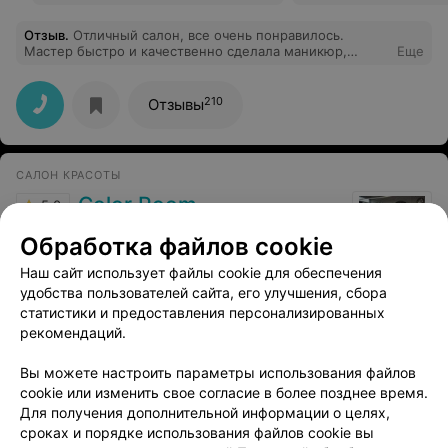
Отзыв
.
Отличный салон, все очень понравилось.
Мастер быстро и качественно сделала маникюр,
Еще
профессионала видно сразу
210
Отзывы
САЛОН КРАСОТЫ
Color Room
5.0
Минск, ул. Академика Купревича, 18
до 19:00
Обработка файлов cookie
Наш сайт использует файлы cookie для обеспечения
Отзыв
.
Замечательный мастер????Очень красиво и
быстро постригла мальчика. Обязательно вернемся !
Еще
удобства пользователей сайта, его улучшения, сбора
статистики и предоставления персонализированных
рекомендаций.
31
Отзывы
Вы можете настроить параметры использования файлов
cookie или изменить свое согласие в более позднее время.
Для получения дополнительной информации о целях,
сроках и порядке использования файлов cookie вы