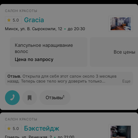
САЛОН КРАСОТЫ
Gracia
5.0
Минск, ул. В. Сырокомли, 12
до 20:30
Капсульное наращивание
волос
Все цены
Цена по запросу
Отзыв
.
Открыла для себя этот салон около 3 месяцев
назад. Теперь свое тело могу доверить только
Еще
Наталье, а лицо - Ольге. Приятная атмосфера,
индивидуальный подход, профессиональные
сотрудники. Особенно радуют цены) Спасибо за вашу
1
Отзывы
работу ❤️! Салон однозначно рекомендую!
САЛОН КРАСОТЫ
Бэкстейдж
5.0
Гомель, ул. Речицкая, 2
до 21:00