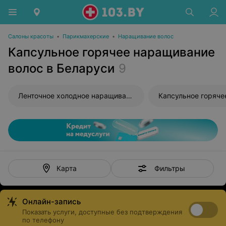
Салоны красоты
•
Парикмахерские
•
Наращивание волос
Капсульное горячее наращивание
волос в Беларуси
9
Ленточное холодное наращивание волос
Фильтры
Карта
Онлайн-запись
Показать услуги, доступные без подтверждения
по телефону