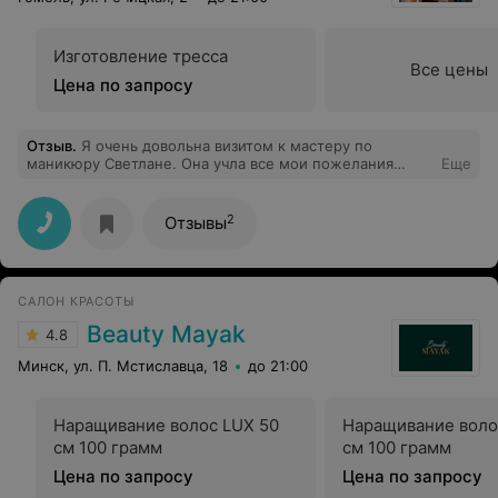
Изготовление тресса
Все цены
Цена по запросу
Отзыв
.
Я очень довольна визитом к мастеру по
маникюру Светлане. Она учла все мои пожелания
Еще
(100% попадание) и проявила профессионализм в
работе (быстро и аккуратно, а главное красиво). Не
могу не отметить удобное расположение салона (в
2
Отзывы
центре, но на тихой улице) и приятную атмосферу в
самом салоне. Спасибо мастеру и коллективу!
САЛОН КРАСОТЫ
Beauty Mayak
4.8
Минск, ул. П. Мстиславца, 18
до 21:00
Наращивание волос LUX 50
Наращивание воло
см 100 грамм
см 100 грамм
Цена по запросу
Цена по запросу