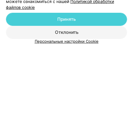
можете ознакомиться с нашей
Политикой обработки
файлов cookie
Добавить компанию
Принять
Добавить специалиста
Отклонить
Персональные настройки Cookie
О проекте
Новости проекта
Размещение рекламы
Медицинский маркетинг
Публичный договор
Пользовательское соглашение
Способы оплаты
Вакансии
Партнеры
Написать руководителю 103.by
Написать в поддержку
Персональные настройки cookie
Обработка персональных данных