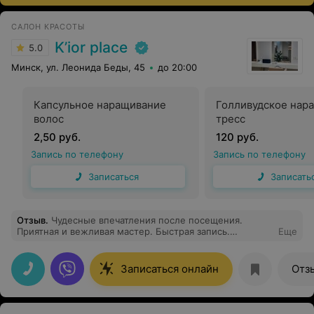
САЛОН КРАСОТЫ
K’ior place
5.0
Минск, ул. Леонида Беды, 45
до 20:00
Капсульное наращивание
Голливудское нар
волос
тресс
2,50 руб.
120 руб.
Запись по телефону
Запись по телефону
Записаться
Записать
Отзыв
.
Чудесные впечатления после посещения.
Приятная и вежливая мастер. Быстрая запись.
Еще
Осталась довольна услугой стрижки кончиков.
Записаться онлайн
Отз