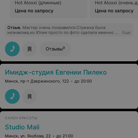
Hot Aloxxi (длинные)
Hot Aloxxi (очень 
недовольна обслуживанием, такое чувство что мастер
Людмила специально критиковала каждое моё слово,
Цена по запросу
Цена по запросу
хотя тоже самое советовала подруге..считаю это не
профессионально!
Отзыв
.
Мастер очень понравился.Стрижка была
незнакома,но Юлия просто по фото сделала именно то
Еще
что я и хотела видеть.Плюс очень интересные и
нужные рекомендации по уходу и окраске
волос.Решилась на покраску прямо на ходу.Результат
9
Отзывы
потрясающий.( Хотя мои волосы выглядят как
натуральный парик)) впрямом смысле) Моим друзьям
и особенно мужу очень понравилось ..Волосы
блестящие и ухоженые.Спасибо большое мастеру за
Имидж-студия Евгении Пилеко
проделанную работу и внимание. А также и
администрации салона и особенно директору,
Минск, пр-т Дзержинского, 122
до 20:00
БОЛЬШОЕ СПАСИБО ЗА ВАШУ РАБОТУ. ОДНОЗНАЧНО
буду рекомендовать Ваш салон. С уважением к Вам
Елена!!!!
САЛОН КРАСОТЫ
Studio Mali
Минск, ул. Якубова, 22
до 21:00