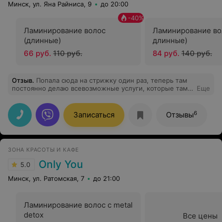
Минск, ул. Яна Райниса, 9
до 20:00
-
40
%
Ламинирование волос
Ламинирование во
(длинные)
длинные)
66 руб.
110 руб.
84 руб.
140 руб.
Отзыв
.
Попала сюда на стрижку один раз, теперь там
постоянно делаю всевозможные услуги, которые там
Еще
есть, отличный салон, трепетные мастера,
рекомендую)
6
Записаться
Отзывы
ЗОНА КРАСОТЫ И КАФЕ
Only You
5.0
Минск, ул. Ратомская, 7
до 21:00
Ламинирование волос с metal
detox
Все цены