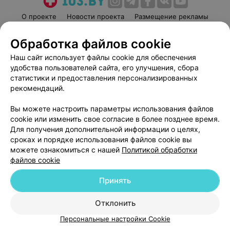
О проекте
Новости проекта
Размещение рекламы
Медицинский маркетинг
Публичный договор
Обработка файлов cookie
Пользовательское соглашение
Способы оплаты
Наш сайт использует файлы cookie для обеспечения
Вакансии
Партнеры
удобства пользователей сайта, его улучшения, сбора
Написать руководителю 103.by
статистики и предоставления персонализированных
рекомендаций.
Написать в поддержку
Персональные настройки cookie
Вы можете настроить параметры использования файлов
Обработка персональных данных
cookie или изменить свое согласие в более позднее время.
Для получения дополнительной информации о целях,
сроках и порядке использования файлов cookie вы
можете ознакомиться с нашей
Политикой обработки
файлов cookie
Принять
© 2026 ООО «Артокс Лаб», УНП 191700409
| 220012, Республика Беларусь,
г. Минск, улица Толбухина, 2, пом. 16 | help@103.by
Отклонить
Служба поддержки
+375 291212755
Персональные настройки Cookie