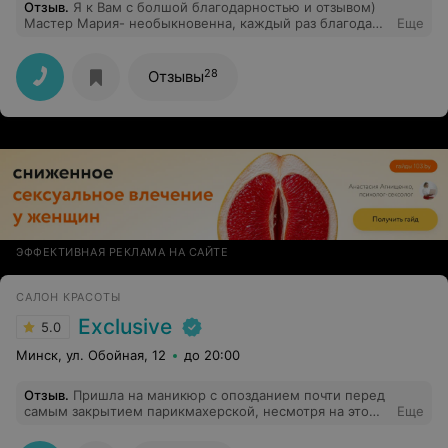
Отзыв
.
Я к Вам с болшой благодарностью и отзывом)
Мастер Мария- необыкновенна, каждый раз благодаря
Еще
своему таланту наполняет меня чувством прекрасного!
А еще это прекрасное можно не только в зеркале
увидеть и оценить, но и потрогать, пощупать и
28
Отзывы
всячески ощутить на своих волосах!) Спасибо за ту
красоту и настроение, которое дарите своим гостям!
Каждый поход к Вам- маленькая сказка для любой
девушки) Процветания салону и больших побед!
ЭФФЕКТИВНАЯ РЕКЛАМА НА САЙТЕ
САЛОН КРАСОТЫ
Exclusive
5.0
Минск, ул. Обойная, 12
до 20:00
Отзыв
.
Пришла на маникюр с опозданием почти перед
самым закрытием парикмахерской, несмотря на это
Еще
девочки были очень приветливыми и мастер Татьяна
великодушно согласилась меня принять уже перед