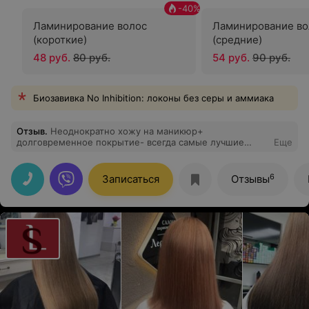
-
40
%
Ламинирование волос
Ламинирование во
(короткие)
(средние)
48 руб.
80 руб.
54 руб.
90 руб.
Биозавивка No Inhibition: локоны без серы и аммиака
Отзыв
.
Неоднократно хожу на маникюр+
долговременное покрытие- всегда самые лучшие
Еще
впечатления. Вежливые и профессиональные мастера.
Раннее там же делала стрижку и окраску- всё отлично.
Рекомендую.
6
Записаться
Отзывы