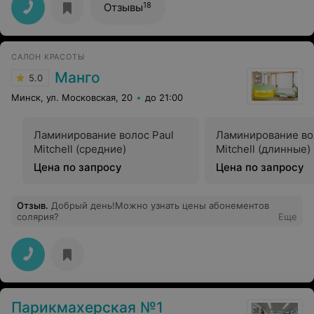
салоном, персоналом и конечно же работай мастера!!!
18
Отзывы
Все оч здорово и на самом высоком уровне
САЛОН КРАСОТЫ
Манго
5.0
Минск, ул. Московская, 20
до 21:00
Ламинирование волос Paul
Ламинирование во
Mitchell (средние)
Mitchell (длинные)
Цена по запросу
Цена по запросу
Отзыв
.
Добрый день!Можно узнать цены абонементов
солярия?
Еще
Парикмахерская №1