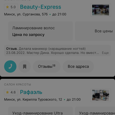
Beauty-Express
5.0
Минск, ул. Сурганова, 57б
до 21:00
Ламинирование волос
Все цены
Цена по запросу
Отзыв
.
Делала маникюр (наращивание ногтей)
23.08.2022. Мастер Дина. Хорошо сделала. Но вместе
Еще
65 р (по прайсу в социальных сетях, по отзыву
подруги, которая делает в этом же салоне и у этого же
мастера наращивание), меня попросили оплатить 115р.
18
Отзывы
Все адреса
Наращивание самое простое (без дизайна, только
однотонное покрытие). Это как понимать? Ввели в
заблуждение. Неприятно. Не вернусь. Обычный
маникюр.
САЛОН КРАСОТЫ
Рафаэль
4.6
Минск, ул. Кирилла Туровского, 12
до 21:00
Уход-ламинирование Ultra
Уход-ламинировани