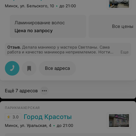
Минск, ул. Бельского, 10
до 21:00
Ламинирование волос
Все цены
Цена по запросу
Отзыв
.
Делала маникюр у мастера Светланы. Сама
работа и качество маникюра неприемлемое. Ногти
Еще
испорчены, спилены края, имеют разную форму,
кутикула бахромой, гель лак нанесен буграми с
просветами, вдобавок еще и отслоился весь. Потеряла
Все адреса
время и деньги.
Ещё 7 адресов
ПАРИКМАХЕРСКАЯ
Город Красоты
3.0
Минск, ул. Уральская, 4
до 21:00