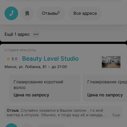
видеть отличный результат работы и хорошее
настроение персонала
5
Отзывы
Все адреса
Ещё 1 адрес
СТУДИЯ КРАСОТЫ
Beauty Level Studio
5.0
Минск, ул. Лобанка, 81
до 21:00
Глазирование короткий
Глазирование сре
волос
Цена по запросу
Цена по запросу
Отзыв
.
Случайно оказался в Вашем салоне , т.к мой
мастер в отпуске. Обычно, я тогда жду её и никуда
Еще
больше не хожу. Просто не очень доверяю другим))
Но тут пришлось..., и был приятно удивлён самим