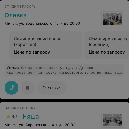
СТУДИЯ КРАСОТЫ
Оливка
Минск, ул. Водолажского, 15
до 20:00
Ламинирование волос
Ламинирование во
(короткие)
(средние)
Цена по запросу
Цена по запросу
Отзыв
.
Сегодня посетила эту студию. Делала
мелирование и тонировку, я в восторге. Естественный
Еще
натуральный цвет, совсем другой человек вышел из
салона. Пока ожидала время предложит выпить
чашечку кофе, и послушать музыку. Обстановка
2
Отзывы
располагающая,все выдержано в одном стиле.
Следующий раз буду записываться к тому же мастеру
уже и на стрижку.
ПАРИКМАХЕРСКАЯ
Няша
4.8
Минск, ул. Авроровская, 4
до 20:00