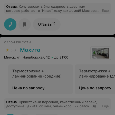
Отзыв
.
Хочу выразить благодарность девочкам,
которые работают в "Няше",хожу как домой! Мастера
Еще
по маникюру отличные,ходила уже ко всем трём и все
понравились. Сейчас записываюсь и не спрашиваю кто
мастер. Спасибо девочки,за работу,за улыбки и за
16
Отзывы
вкусный кофе.
САЛОН КРАСОТЫ
Мохито
5.0
Минск, ул. Налибокская, 12
до 21:00
Термострижка +
Термострижка +
ламинирование (средние)
ламинирование (д
Цена по запросу
Цена по запросу
Отзыв
.
Приветливый персонал, качественный сервис,
доступные цены! В общем, очень хороший салон. Один
Еще
из лучших в городе!