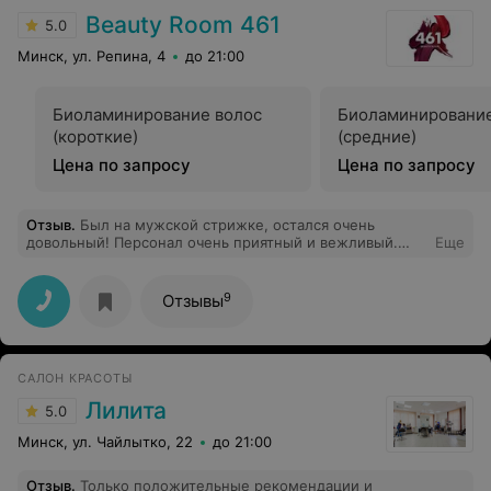
Beauty Room 461
5.0
Минск, ул. Репина, 4
до 21:00
Биоламинирование волос
Биоламинирование
(короткие)
(средние)
Цена по запросу
Цена по запросу
Отзыв
.
Был на мужской стрижке, остался очень
довольный! Персонал очень приятный и вежливый.
Еще
Атмосфера салона просто невероятная! Сейчас 90%
салонов сделаны просто по шаблону, но это точно не
про Beauty room 461! Сделано все с душой и со вкусом.
9
Отзывы
Ни один из посещаемых ранее салонов не вызвал
столько впечатлений как Beauty room 461. Спасибо
мастеру Оксане за оказанную услугу. Теперь только
сюда!
САЛОН КРАСОТЫ
Лилита
5.0
Минск, ул. Чайлытко, 22
до 21:00
Отзыв
.
Только положительные рекомендации и