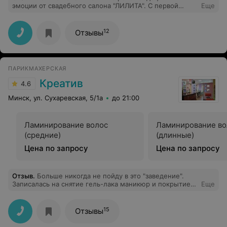
эмоции от свадебного салона "ЛИЛИТА". С первой
Еще
минуты разговора я поняла, что не ошиблась в выборе
места, где я буду заказывать платье (после долгих
поисков)). Индивидуальный подход, это то, что можно
12
Отзывы
сказать о качестве работы, начиная от заказа платья (в
моем случае, свадебное платье), профессиональные
консультации и бесконечная забота и комфорт.
Отдельное спасибо администратору Жанне, которая
ПАРИКМАХЕРСКАЯ
учитывает все пожелания и заботится о том, чтобы все
было выполнено качественно и в срок.
Креатив
4.6
Минск, ул. Сухаревская, 5/1а
до 21:00
Ламинирование волос
Ламинирование во
(средние)
(длинные)
Цена по запросу
Цена по запросу
Отзыв
.
Больше никогда не пойду в это "заведение".
Записалась на снятие гель-лака маникюр и покрытие -
Еще
мастер всё сделал отвратительно:1. Сначала не могла
снять старое покрытие. Вначале попыталась снять
жидкостью, когда жидкость не помогла начала
15
Отзывы
орудовать фрезой. Да, основа была крепкой, но
извините сняла она не только базу, но и приличный