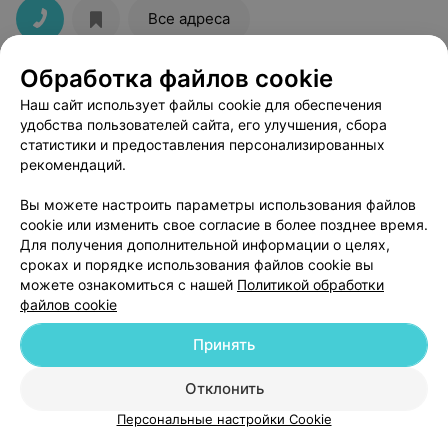
Все адреса
Обработка файлов cookie
Имидж-студия Евгении Пилеко
Наш сайт использует файлы cookie для обеспечения
Минск, пр-т Дзержинского, 122
до 18:00
удобства пользователей сайта, его улучшения, сбора
статистики и предоставления персонализированных
рекомендаций.
Вы можете настроить параметры использования файлов
cookie или изменить свое согласие в более позднее время.
Для получения дополнительной информации о целях,
сроках и порядке использования файлов cookie вы
можете ознакомиться с нашей
Политикой обработки
файлов cookie
Добавить компанию
Принять
Добавить специалиста
Отклонить
Персональные настройки Cookie