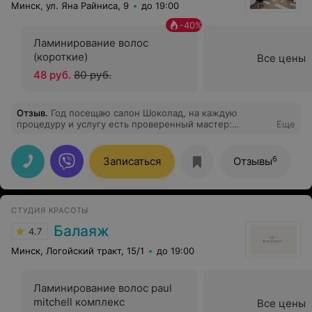
Минск, ул. Яна Райниса, 9
до 19:00
-
40
%
Ламинирование волос
(короткие)
Все цены
48 руб.
80 руб.
Отзыв
.
Год посещаю салон Шоколад, на каждую
процедуру и услугу есть проверенный мастер:
Еще
окрашивание волос только Юлия, колорист и просто
мастер, которая понимает все пожелания и делает все
очень профессионально. Огромная благодарность,
6
Записаться
Отзывы
рекомендую!
СТУДИЯ КРАСОТЫ
Балаяж
4.7
Минск, Логойский тракт, 15/1
до 19:00
Ламинирование волос paul
mitchell комплекс
Все цены