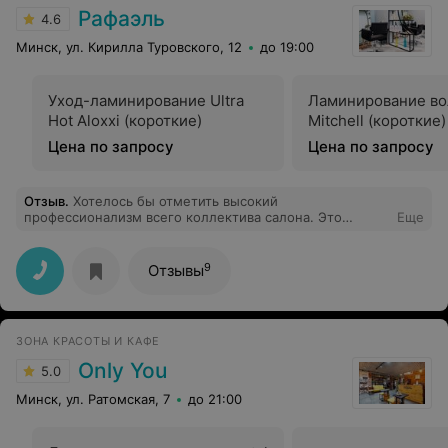
четверть...А мне завтра на работу с людьми работать, а
Рафаэль
4.6
не в пионерском лагере футбол гонять. Рекомендую
владельцу сменить вывеску на "социальная
Минск, ул. Кирилла Туровского, 12
до 19:00
парикмахерская" и понизить цену с 12 (у Вас самая
дорогая парикмахерская в округе) до 5 рублей.
Уход-ламинирование Ultra
Ламинирование во
Hot Aloxxi (короткие)
Mitchell (короткие)
Цена по запросу
Цена по запросу
Отзыв
.
Хотелось бы отметить высокий
профессионализм всего коллектива салона. Это
Еще
пунктуальные, вежливые люди, которые создают
максимально уютную и комфортную атмосферу!
Особенно радует индивидуальный подход и
9
Отзывы
пожелание к каждому клиенту. А также хотелось бы
выразить большую благодарность мастеру Ольге!
Которая сотворила что-то потрясающее с моими
волосами! Я в восторге! Это действительно мастер
ЗОНА КРАСОТЫ И КАФЕ
своего дела! Успехов и процветания вам! Спасибо!
Only You
5.0
Минск, ул. Ратомская, 7
до 21:00