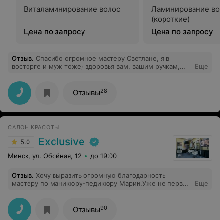
Виталаминирование волос
Ламинирование во
(короткие)
Цена по запросу
Цена по запросу
Отзыв
.
Спасибо огромное мастеру Светлане, я в
восторге и муж тоже) здоровья вам, вашим ручкам,
Еще
пусть творческое вдохновение вас не покидает!
28
Отзывы
САЛОН КРАСОТЫ
Exclusive
5.0
Минск, ул. Обойная, 12
до 19:00
Отзыв
.
Хочу выразить огромную благодарность
мастеру по маникюру-педикюру Марии.Уже не первый
Еще
месяц хожу именно к ней,она всегда вежлива к своим
клиентам,всегда
трепетна,аккуратна,приветлива,работу выполняет на
90
Отзывы
отлично! Хожу на маникюр два раза в месяц и всегда