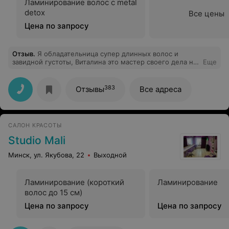
Ламинирование волос с metal
detox
Все цены
Цена по запросу
Отзыв
.
Я обладательница супер длинных волос и
завидной густоты, Виталина это мастер своего дела на
Еще
все 100%! Что мы только не делали, отращивали длину
ниже пояса, убирали по грудь, и всегда результат
прекрасный!
383
Отзывы
Все адреса
САЛОН КРАСОТЫ
Studio Mali
Минск, ул. Якубова, 22
Выходной
Ламинирование (короткий
Ламинирование
волос до 15 см)
Цена по запросу
Цена по запросу