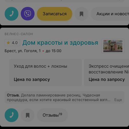
Записаться
Акции и новос
ВЕЛНЕС-САЛОН
Дом красоты и здоровья
4.0
Брест, ул. Гоголя, 1
до 15:00
Уход для волос + локоны
Экспресс очищени
восстановление Ni
Цена по запросу
Цена по запросу
Отзыв
.
Делала ламинирование ресниц. Чудесная
процедура, если хотите красивый естественный взгляд
Еще
и восстановить реснички. По времени длилось всего
час сорок минут. Удобно, недолго, уютно и цена
приемлемая.
19
Отзывы