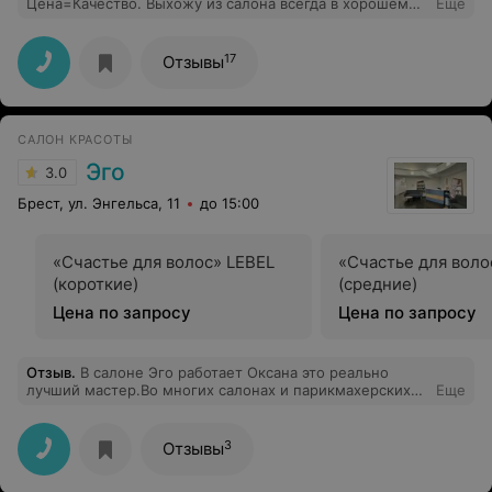
Цена=Качество. Выхожу из салона всегда в хорошем
Еще
настроении!) Очень приветливый персонал.Если
хотите не только получить хорошую стрижку, но и
хорошо провести время в приятной обстановке Вам
17
Отзывы
сюда)Вчера была на наращивание ресниц!очень
вежливый и приветливый администратор(к сожаление
не запомнила имя))про мастера могу сказать одно
золотые ручки!В след.раз только сюда!)
САЛОН КРАСОТЫ
Эго
3.0
Брест, ул. Энгельса, 11
до 15:00
«Счастье для волос» LEBEL
«Счастье для воло
(короткие)
(средние)
Цена по запросу
Цена по запросу
Отзыв
.
В салоне Эго работает Оксана это реально
лучший мастер.Во многих салонах и парикмахерских
Еще
постригался но Оксана самая лучшая и в мужской
стрижке.
3
Отзывы