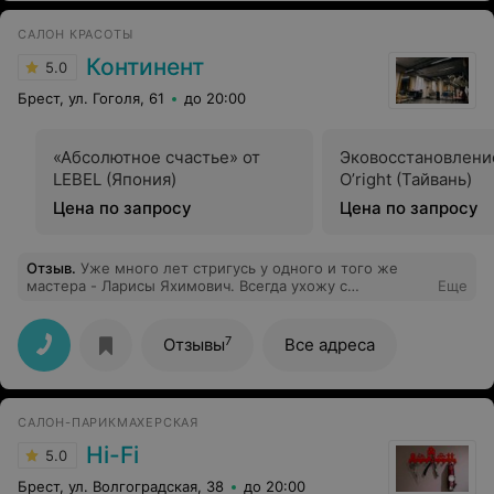
САЛОН КРАСОТЫ
Континент
5.0
Брест, ул. Гоголя, 61
до 20:00
«Абсолютное счастье» от
Эковосстановлени
LEBEL (Япония)
O’right (Тайвань)
Цена по запросу
Цена по запросу
Отзыв
.
Уже много лет стригусь у одного и того же
мастера - Ларисы Яхимович. Всегда ухожу с
Еще
прекрасным настроением и довольная своей
креативной стрижечкой! Приезжала сначала из
Брестского района, а теперь приезжаю за 1300 км и
7
Отзывы
Все адреса
только к этому мастеру. В этом уютном салоне самые
лучшие и всегда красивые администраторы и мастера!
Спасибо прекрасной Ларисочке❣️
САЛОН-ПАРИКМАХЕРСКАЯ
Hi-Fi
5.0
Брест, ул. Волгоградская, 38
до 20:00