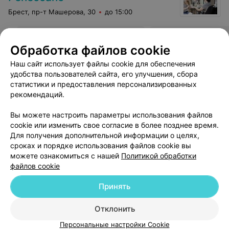
Брест, пр-т Машерова, 30
до 15:00
Восстановление структуры
Обработка файлов cookie
волос
Все цены
Цена по запросу
Наш сайт использует файлы cookie для обеспечения
удобства пользователей сайта, его улучшения, сбора
статистики и предоставления персонализированных
рекомендаций.
Вы можете настроить параметры использования файлов
cookie или изменить свое согласие в более позднее время.
Для получения дополнительной информации о целях,
сроках и порядке использования файлов cookie вы
можете ознакомиться с нашей
Политикой обработки
файлов cookie
Добавить компанию
Принять
Добавить специалиста
Отклонить
Персональные настройки Cookie