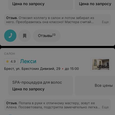
Цена по запросу
Цена по запросу
Отзыв
.
Отвозил коллегу в салон и потом забирал из
него. Преобразилась она классно! Мастера считай
Еще
создали ей новый образ, получилось очень круто.
Персонал вежливый, в салоне уютно. Только с
парковкой небольшой напряг, но не критично. И
13
Отзывы
вкусным кофе угощают)).
САЛОН
Лекси
4.9
Брест, ул. Брестских Дивизий, 29
до 15:00
SPA-процедура для волос
Все цены
Цена по запросу
Отзыв
.
Попала в руки к отличному мастеру, зовут ее
Алена. Посоветовала, подстригла замечательно легкая
Еще
укладка- просто супер! Буду записываться снова и