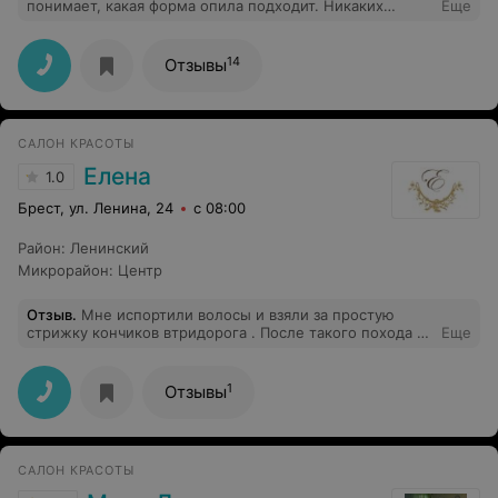
понимает, какая форма опила подходит. Никаких
Еще
отслоений и сколов вплоть до следующего маникюра
(3+ недели). Кутикула всегда убрана полностью.
Татьяна отличный мастер!
14
Отзывы
САЛОН КРАСОТЫ
Елена
1.0
Брест, ул. Ленина, 24
с 08:00
Район
:
Ленинский
Микрорайон
:
Центр
Отзыв
.
Мне испортили волосы и взяли за простую
стрижку кончиков втридорога . После такого похода в
Еще
салон волосы как солома : сухие , торчат в разные
стороны при сушке феном . Причём сушила мне их
как-то по дурацки , закручивала и выкручивала .
1
Отзывы
Работают какие -то странные женщины , им говоришь
одно - делают по своему . "Клиентоориетированные"
... ничего не скажешь .
САЛОН КРАСОТЫ