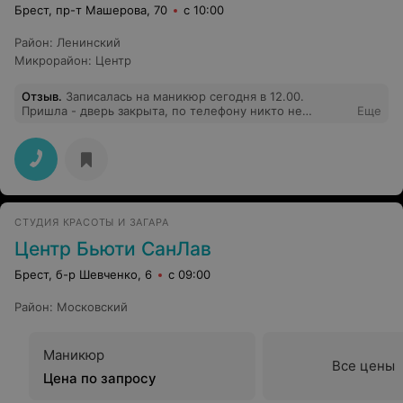
Брест, пр-т Машерова, 70
с 10:00
Район
:
Ленинский
Микрорайон
:
Центр
Отзыв
.
Записалась на маникюр сегодня в 12.00.
Пришла - дверь закрыта, по телефону никто не
Еще
отвечает. При этом вчера звонили и уточняли, приду ли
я. Спасибо за обалденный сервис, пойду запишусь в
другое место, где в рабочее время работают.
СТУДИЯ КРАСОТЫ И ЗАГАРА
Центр Бьюти СанЛав
Брест, б-р Шевченко, 6
с 09:00
Район
:
Московский
Маникюр
Все цены
Цена по запросу