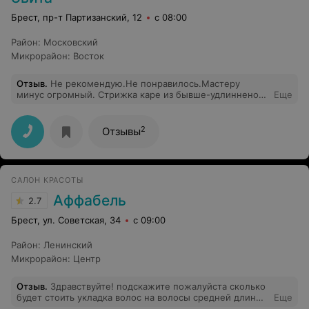
Брест, пр-т Партизанский, 12
с 08:00
Район
:
Московский
Микрорайон
:
Восток
Отзыв
.
Не рекомендую.Не понравилось.Мастеру
минус огромный. Стрижка каре из бывше-удлинненого
Еще
каре получилась "аля" метёлка. После снятия накидки
с клиента, надо не вздыхать и божежмойкаться, а
изобразить хоть какую малейшую заинтересованность
2
Отзывы
в результате своей работы.Да и ценник за "подровнять"
при заявленном 80 вырос в 155.. Прям мистика.Прайса
на ресепшене нет.
САЛОН КРАСОТЫ
Аффабель
2.7
Брест, ул. Советская, 34
с 09:00
Район
:
Ленинский
Микрорайон
:
Центр
Отзыв
.
Здравствуйте! подскажите пожалуйста сколько
будет стоить укладка волос на волосы средней длины
Еще
и простой французкий маникюр? спасибо