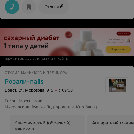
все мои идеи, результат меня очень порадовал. Очень
рада, что встретила такого мастера.
9
Отзывы
ЭФФЕКТИВНАЯ РЕКЛАМА НА САЙТЕ
СТУДИЯ МАНИКЮРА И ПЕДИКЮРА
Розали-nails
Брест, ул. Морозова, 9-5
с 09:00
Район
:
Московский
Микрорайон
:
Вулька-Подгородская
,
Юго-Запад
Классический (обрезной)
Аппаратный мани
маникюр