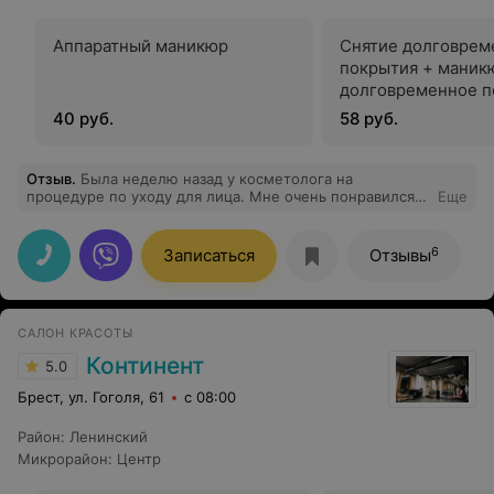
Аппаратный маникюр
Снятие долговрем
покрытия + маник
долговременное п
40 руб.
58 руб.
Отзыв
.
Была неделю назад у косметолога на
процедуре по уходу для лица. Мне очень понравился
Еще
специалист, мастер своего дела и приятный человек в
общении. Спасибо за качественную услугу и
доброжелательность)
6
Записаться
Отзывы
САЛОН КРАСОТЫ
Континент
5.0
Брест, ул. Гоголя, 61
с 08:00
Район
:
Ленинский
Микрорайон
:
Центр