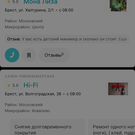
Мона Лиза
5.0
Брест, ул. Халтурина, 2/1
с 08:00
Район
:
Московский
Микрорайон
:
Центр
Отзыв
.
У вас есть детский маникюр и сколько он стоит
Еще
3
Отзывы
САЛОН-ПАРИКМАХЕРСКАЯ
Hi-Fi
5.0
Брест, ул. Волгоградская, 38
с 08:00
Район
:
Московский
Микрорайон
:
Ковалево
Снятие долговременного
Ремонт одного ног
покрытия
(ноги), ( клей, пуд