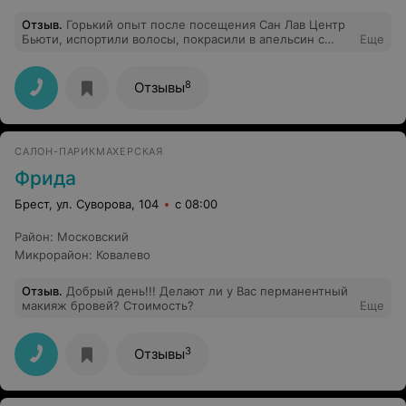
Отзыв
.
Горький опыт после посещения Сан Лав Центр
Бьюти, испортили волосы, покрасили в апельсин с
Еще
красными подтеками, вместо обещанного русого
блонда!!! хамское отношение к клиенту, на мои
возмущения сказали заткнись!!! я в ужасе!!! не ходите
8
Отзывы
туда если не хотите быть изуродованными!!!
САЛОН-ПАРИКМАХЕРСКАЯ
Фрида
Брест, ул. Суворова, 104
с 08:00
Район
:
Московский
Микрорайон
:
Ковалево
Отзыв
.
Добрый день!!! Делают ли у Вас перманентный
макияж бровей? Стоимость?
Еще
3
Отзывы