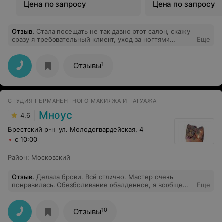
Цена по запросу
Цена по запросу
Отзыв
.
Стала посещать не так давно этот салон, скажу
сразу я требовательный клиент, уход за ногтями
Еще
считаю очень важным для женщины, это как второе
лицо! поэтому мастера всегда выбираю тщательно,
вернее его мастерство, умение понять клиента что
1
Отзывы
конкретно он хочет а главное воплотить в жизнь.
немаловажным аспектом является также чувство
юмора мастера, так как получается у меня всегда
вечером уже после трудового дня, когда приходишь на
СТУДИЯ ПЕРМАНЕНТНОГО МАКИЯЖА И ТАТУАЖА
процедуру и хочется расслабиться приятно провести
время и поговорить на отвлеченную тему. Так вот, уже
Мноус
4.6
с первого посещения была приятно удивлена что в
данном салоне почти под домом я нашла все то что
Брестский р-н, ул. Молодогвардейская, 4
мне нужно. Маникюр сделан очень хорошо, дизайн
с 10:00
выполнен именно так как я хотела, мне понравилось!
Район
:
Московский
Отзыв
.
Делала брови. Всё отлично. Мастер очень
понравилась. Обезболивание обалденное, я вообще
Еще
боли не почувствовала. Через месяц пришла на контур
губ. Я думаю, что буду ходить только к этому мастеру.
10
Отзывы