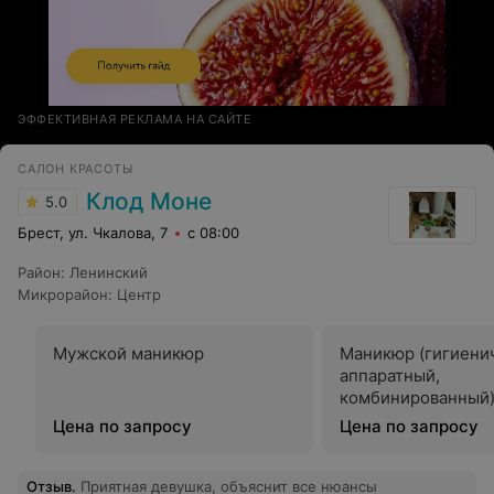
ЭФФЕКТИВНАЯ РЕКЛАМА НА САЙТЕ
САЛОН КРАСОТЫ
Клод Моне
5.0
Брест, ул. Чкалова, 7
с 08:00
Район
:
Ленинский
Микрорайон
:
Центр
Мужской маникюр
Маникюр (гигиени
аппаратный,
комбинированный)
покрытития лаком
Цена по запросу
Цена по запросу
Отзыв
.
Приятная девушка, объяснит все нюансы