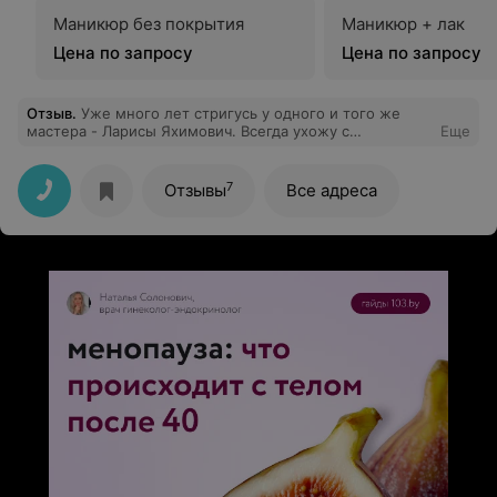
Маникюр без покрытия
Маникюр + лак
Цена по запросу
Цена по запросу
Отзыв
.
Уже много лет стригусь у одного и того же
мастера - Ларисы Яхимович. Всегда ухожу с
Еще
прекрасным настроением и довольная своей
креативной стрижечкой! Приезжала сначала из
Брестского района, а теперь приезжаю за 1300 км и
7
Отзывы
Все адреса
только к этому мастеру. В этом уютном салоне самые
лучшие и всегда красивые администраторы и мастера!
Спасибо прекрасной Ларисочке❣️