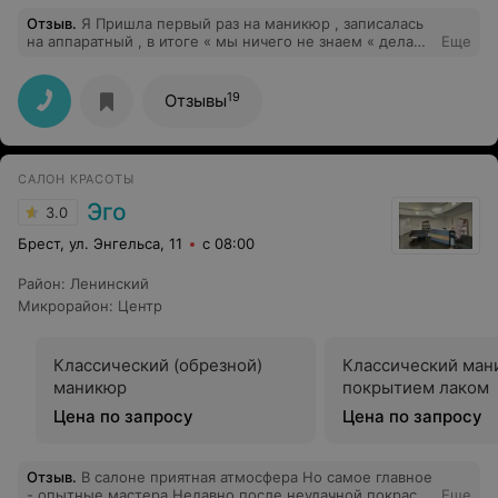
Отзыв
.
Я Пришла первый раз на маникюр , записалась
на аппаратный , в итоге « мы ничего не знаем « делаем
Еще
обычный , снятие гель лака делали ровно пол часа !!!!
Обрезной маникюр , который рваный и постом
отвратительный неровный делали ещё час ! без
19
Отзывы
покрытия ! В итоге обрезной маникюр со снятием 1.5
часа !!!! Не буду рекомендовать ! На мои отзывы мне
ответили , что специалист , который мне делал
маникюр специализируется на педикюре и возможно
САЛОН КРАСОТЫ
устал после рабочего дня и поэтому сделал мне
некачественный маникюр !
Эго
3.0
Брест, ул. Энгельса, 11
с 08:00
Район
:
Ленинский
Микрорайон
:
Центр
Классический (обрезной)
Классический ман
маникюр
покрытием лаком
Цена по запросу
Цена по запросу
Отзыв
.
В салоне приятная атмосфера Но самое главное
- опытные мастера.Недавно после неудачной покраски
Еще