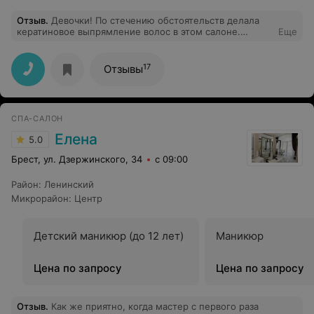
Отзыв
.
Девочки! По стечению обстоятельств делала
кератиновое выпрямление волос в этом салоне.
Еще
Волосы выглядели красивыми и ровными до первого
мытья головы,а после потеряли блеск. Кончики волос
стали торчать в разные стороны уже на пятый
17
Отзывы
день,чего быть не должно. Ответ мастера на мои
претензии меня шокировал:"Попробуйте выпрямить
волосы утюжком!!!" Кератин делаю не в первый раз и
знаю точно какой должен быть результат после этой
СПА-САЛОН
процедуры. Если решите сделать выпрямление, не
прибегайте к услугам этого салона! Пожалейте свои
Елена
5.0
волосы и время,чтобы не пожалеть о результате.
Брест, ул. Дзержинского, 34
с 09:00
Район
:
Ленинский
Микрорайон
:
Центр
Детский маникюр (до 12 лет)
Маникюр
Цена по запросу
Цена по запросу
Отзыв
.
Как же приятно, когда мастер с первого раза