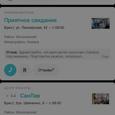
ПАРИКМАХЕРСКАЯ
Приятное свидание
Брест, ул. Пионерская, 42
с 09:00
Район
:
Московский
Микрорайон
:
Киевка
Отзыв
.
Здравствуйте, сегодня делал мужскую стрижку
под машинку. Подстригли ужасно, попросил
Еще
переделать, мне отказали. Администратор также
жалобу проигнорировал. Жаль нельзя фото
прикрепить. Настоятельно не рекомендую -
4
Отзывы
выброшенные деньги
ЦЕНТР КРАСОТЫ
СанЛав
3.4
Брест, бул. Шевченко, 6
с 08:00
Район
:
Московский