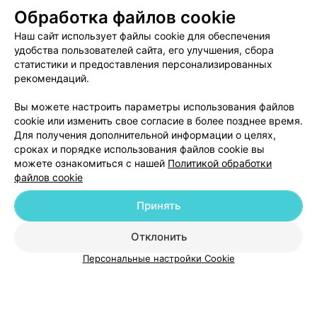
Обработка файлов cookie
ЭФФЕКТИВНАЯ РЕКЛАМА НА САЙТЕ
Наш сайт использует файлы cookie для обеспечения
удобства пользователей сайта, его улучшения, сбора
статистики и предоставления персонализированных
рекомендаций.
Вы можете настроить параметры использования файлов
Добавить компанию
cookie или изменить свое согласие в более позднее время.
Для получения дополнительной информации о целях,
сроках и порядке использования файлов cookie вы
Добавить специалиста
можете ознакомиться с нашей
Политикой обработки
файлов cookie
Принять
Отклонить
О проекте
Новости проекта
Размещение рекламы
Персональные настройки Cookie
Медицинский маркетинг
Публичный договор
Пользовательское соглашение
Способы оплаты
Вакансии
Партнеры