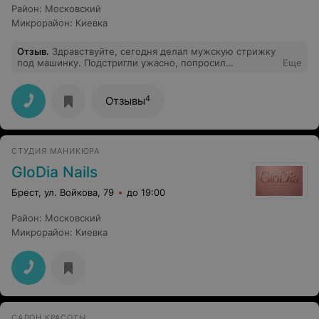
Район
:
Московский
Микрорайон
:
Киевка
Отзыв
.
Здравствуйте, сегодня делал мужскую стрижку
под машинку. Подстригли ужасно, попросил
Еще
переделать, мне отказали. Администратор также
жалобу проигнорировал. Жаль нельзя фото
прикрепить. Настоятельно не рекомендую -
4
Отзывы
выброшенные деньги
СТУДИЯ МАНИКЮРА
GloDia Nails
Брест, ул. Войкова, 79
до 19:00
Район
:
Московский
Микрорайон
:
Киевка
САЛОН КРАСОТЫ