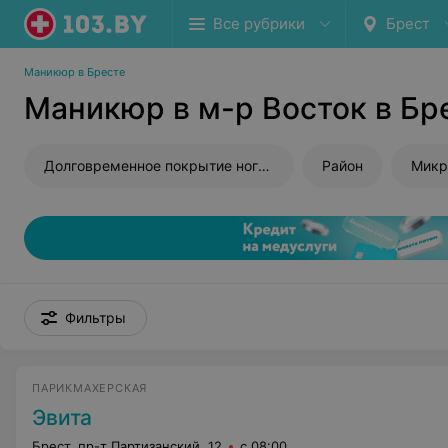
Все рубрики
Брест
Маникюр в Бресте
Маникюр в м-р Восток в Бр
Долговременное покрытие ногтей
Район
Микр
Фильтры
ПАРИКМАХЕРСКАЯ
Эвита
Брест, пр-т Партизанский, 12
с 08:00