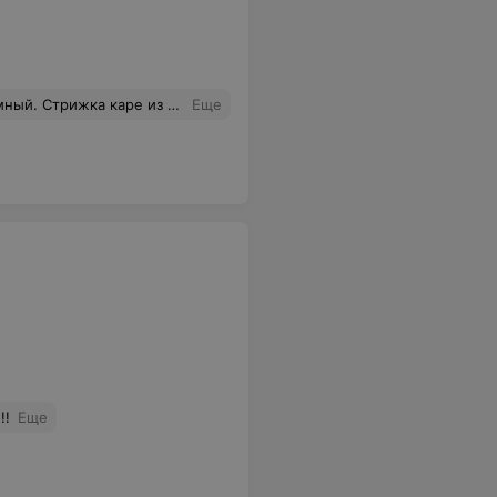
ей работы.Да и ценник за "подровнять" при заявленном 80 вырос в 155.. Прям мистика.Прайса на ресепшене нет.
Еще
!!
Еще