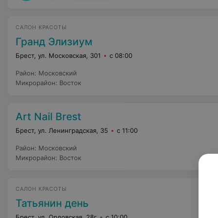
САЛОН КРАСОТЫ
Гранд Элизиум
Брест, ул. Московская, 301
с 08:00
Район
:
Московский
Микрорайон
:
Восток
Art Nail Brest
Брест, ул. Ленинградская, 35
с 11:00
Район
:
Московский
Микрорайон
:
Восток
САЛОН КРАСОТЫ
Татьянин день
Брест, ул. Орловская, 28г
с 10:00