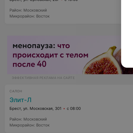
Район
:
Московский
Микрорайон
:
Восток
ЭФФЕКТИВНАЯ РЕКЛАМА НА САЙТЕ
САЛОН
Элит-Л
Брест, ул. Московская, 301
с 08:00
Район
:
Московский
Микрорайон
:
Восток