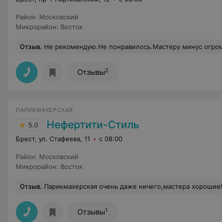
Район
:
Московский
Микрорайон
:
Восток
Отзыв
.
Не рекомендую.Не понравилось.Мастеру минус огромный. Стрижка каре из бывше-удлинненого каре получилась "аля" метёлка. После снятия накидки с клиента, надо не вздыхать и божежмойкаться, а изобразить хоть какую малейшую заинтересованность в результате сво
2
Отзывы
ПАРИКМАХЕРСКАЯ
Нефертити-Стиль
5.0
Брест, ул. Стафеева, 11
с 08:00
Район
:
Московский
Микрорайон
:
Восток
Отзыв
.
Парикмахерская очень даже ничего,мастера хорошие!
1
Отзывы