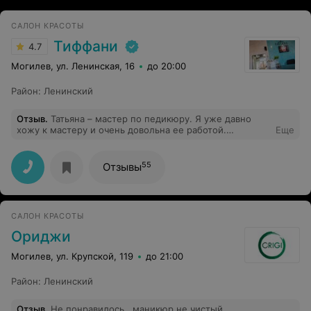
САЛОН КРАСОТЫ
Тиффани
4.7
Могилев, ул. Ленинская, 16
до 20:00
Район
:
Ленинский
Отзыв
.
Татьяна – мастер по педикюру. Я уже давно
хожу к мастеру и очень довольна ее работой.
Еще
Настоящий профи своего дела и очень милый человек.
Желаю счастья, здоровья и работы
55
Отзывы
САЛОН КРАСОТЫ
Ориджи
Могилев, ул. Крупской, 119
до 21:00
Район
:
Ленинский
Отзыв
.
Не понравилось , маникюр не чистый