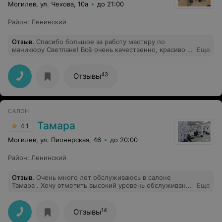
Могилев, ул. Чехова, 10а
до 21:00
Район
:
Ленинский
Отзыв
.
Спасибо большое за работу мастеру по
маникюру Светлане! Всё очень качественно, красиво и
Еще
аккуратно! Поэтому я всегда выбираю только Вас!)
43
Отзывы
САЛОН
Тамара
4.1
Могилев, ул. Пионерская, 46
до 20:00
Район
:
Ленинский
Отзыв
.
Очень много лет обслуживаюсь в салоне
Тамара . Хочу отметить высокий уровень обслуживания
Еще
и профессионализм всех мастеров данного салона.
Всегда приветливая администратор Наталья.
Настоящие мастера своего дела - Гилева Александра,
14
Отзывы
Ладисова Юлия, косметолог - Рагуева Ирина. Всегда с