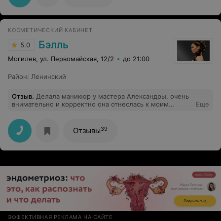
КОСМЕТИЧЕСКИЙ КАБИНЕТ
Бэлль
5.0
Могилев, ул. Первомайская, 12/2
до 21:00
Район
:
Ленинский
Отзыв
.
Делала маникюр у мастера Александры, очень
внимательно и корректно она отнеслась к моим
Еще
проблемным рукам. Аккуратный и красивый маникюр.
Есть выбор спокойных, приятных оттенков лака.
Спасибо большое! ))) Я довольна!
39
Отзывы
ЭФФЕКТИВНАЯ РЕКЛАМА НА САЙТЕ