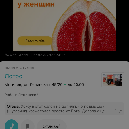
ЭФФЕКТИВНАЯ РЕКЛАМА НА САЙТЕ
ИМИДЖ-СТУДИЯ
Лотос
Могилев, ул. Ленинская, 49/20
до 20:00
Район
:
Ленинский
Отзыв
.
Хожу в этот салон на депиляцию подмышек
(шугаринг) касметолог просто от Бога. Делала еще
Еще
стрижку и пойду еще на маникюр и чистку лица, всем
осталась довольна..
3
Отзывы