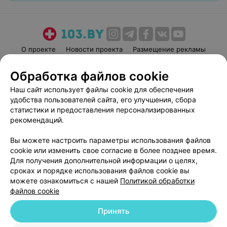
О проекте
Новости проекта
Размещение рекламы
Медицинский маркетинг
Публичный договор
Обработка файлов cookie
Пользовательское соглашение
Способы оплаты
Наш сайт использует файлы cookie для обеспечения
Вакансии
Партнеры
удобства пользователей сайта, его улучшения, сбора
Написать руководителю 103.by
статистики и предоставления персонализированных
рекомендаций.
Написать в поддержку
Персональные настройки cookie
Вы можете настроить параметры использования файлов
Обработка персональных данных
cookie или изменить свое согласие в более позднее время.
Для получения дополнительной информации о целях,
сроках и порядке использования файлов cookie вы
можете ознакомиться с нашей
Политикой обработки
файлов cookie
Принять
© 2026 ООО «Артокс Лаб», УНП 191700409
| 220012, Республика Беларусь,