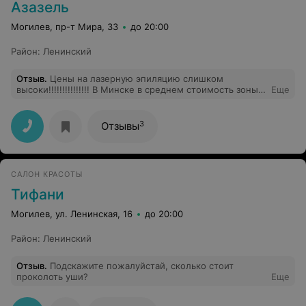
Азазель
Могилев, пр-т Мира, 33
до 20:00
Район
:
Ленинский
Отзыв
.
Цены на лазерную эпиляцию слишком
высоки!!!!!!!!!!!!!!! В Минске в среднем стоимость зоны
Еще
бикини обходится в 300 000 бел. рублей, у Вас 800 000
!!!! Откуда такие цены!!!!!!!!!!!!!! С учетом дороги до
столицы, В Минске обходится значительно дешевле!!!!
3
Отзывы
Советую пересмотреть ценовую политику, что добавит
вам клиентов....
САЛОН КРАСОТЫ
Тифани
Могилев, ул. Ленинская, 16
до 20:00
Район
:
Ленинский
Отзыв
.
Подскажите пожалуйстай, сколько стоит
проколоть уши?
Еще