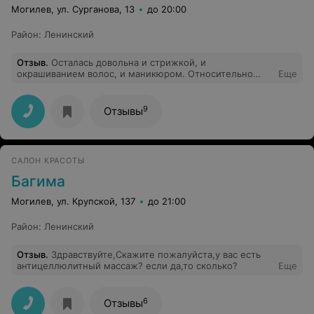
Могилев, ул. Сурганова, 13
до 20:00
Район
:
Ленинский
Отзыв
.
Осталась довольна и стрижкой, и
окрашиванием волос, и маникюром. Относительно
Еще
быстро, но без суеты и качественно. А вот мужская
стрижка действительно оставляет желать лучшего.
9
Отзывы
САЛОН КРАСОТЫ
Багима
Могилев, ул. Крупской, 137
до 21:00
Район
:
Ленинский
Отзыв
.
Здравствуйте,Скажите пожалуйста,у вас есть
антицеллюлитный массаж? если да,то сколько?
Еще
6
Отзывы