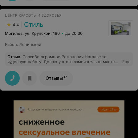
удовольствием посещаю этот салон.
ЦЕНТР КРАСОТЫ И ЗДОРОВЬЯ
Стиль
4.4
Могилев, ул. Крупской, 180
до 20:30
Район
:
Ленинский
Отзыв
.
Спасибо огромное Романович Наталье за
чудесную работу! Делаю у этого замечательно мастера
Еще
маникюр и педикюр и всегда очень довольна
результатом!!! Наташа не только замечательный
мастер но и очень приятный, открытый,
37
Отзывы
доброжелательный человек. От нее всегда уходишь с
новыми идеями и хорошим настроением)))