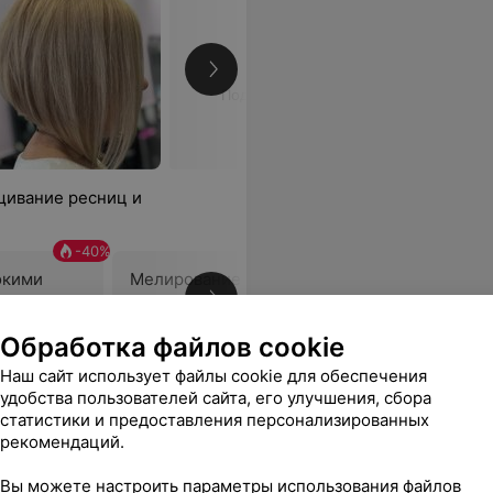
Подробнее
ащивание ресниц и
-
40
%
-
40
%
окими
Мелирование широкими
Мелиров
прядями (длинные)
прядями 
69 руб.
115 руб.
78 руб.
1
Обработка файлов cookie
Наш сайт использует файлы cookie для обеспечения
тила вкуснейшим кофе со сливками и конфеткой. Спасибо!
Еще
удобства пользователей сайта, его улучшения, сбора
статистики и предоставления персонализированных
рекомендаций.
sApp
Вы можете настроить параметры использования файлов