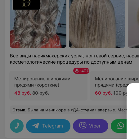
Все виды парикмахерских услуг, ногтевой сервис, нар
косметологические процедуры по доступным ценам
-
40
%
Мелирование широкими
Мелирование шир
прядями (короткие)
прядями (средние)
48 руб.
80 руб.
60 руб.
100 руб.
Отзыв
.
Была на маникюре в «ДА-студии» впервые. Мастер очень приятная и общительная девушка. Учла все мои пожелания. А администратор угос
Telegram
Viber
What