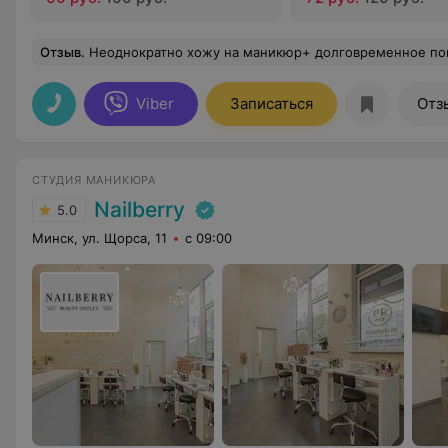
Отзыв
.
Неоднократно хожу на маникюр+ долговременное покрытие- всегда самые лучшие впечатления. Вежливые и профессиональные мастера. Раннее т
Viber
Записаться
Отз
СТУДИЯ МАНИКЮРА
Nailberry
5.0
Минск, ул. Щорса, 11
с 09:00