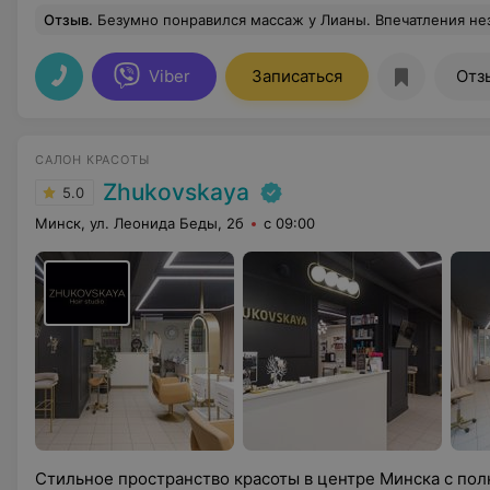
Отзыв
.
Безумно понравился массаж у Лианы. Впечатления незабываемые)) Жду с нетерпением с
Viber
Записаться
Отз
САЛОН КРАСОТЫ
Zhukovskaya
5.0
Минск, ул. Леонида Беды, 2б
с 09:00
Стильное пространство красоты в центре Минска с по