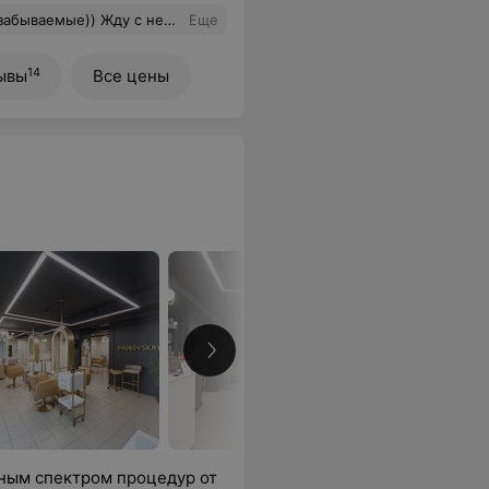
ледующий сеанс . Большое спасибо ))
Еще
14
ывы
Все цены
лным спектром процедур от