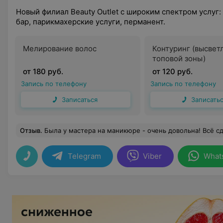
Новый филиал Beauty Outlet с широким спектром услуг:
бар, парикмахерские услуги, перманент.
Мелирование волос
Контуринг (высвет
топовой зоны)
от 180 руб.
от 120 руб.
Запись по телефону
Запись по телефону
Записаться
Записать
Отзыв
.
Была у мастера на маникюре - очень довольна! Всё сделано аккуратно, покрытие ровное и держится отлично. Очень приятная атмосфе
Telegram
Viber
What