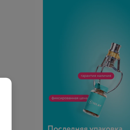
-
40
%
-
40
%
ание широкими
Мелирование мелкими
(очень длинные)
прядями (короткие)
30 руб.
60 руб.
100 руб.