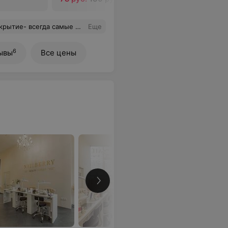
ам же делала стрижку и окраску- всё отлично. Рекомендую.
Еще
6
ывы
Все цены