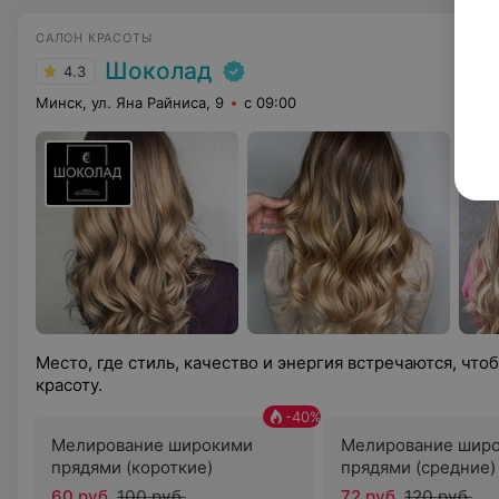
САЛОН КРАСОТЫ
Шоколад
4.3
Минск, ул. Яна Райниса, 9
с 09:00
Место, где стиль, качество и энергия встречаются, чт
красоту.
-
40
%
Мелирование широкими
Мелирование шир
прядями (короткие)
прядями (средние)
60 руб.
100 руб.
72 руб.
120 руб.