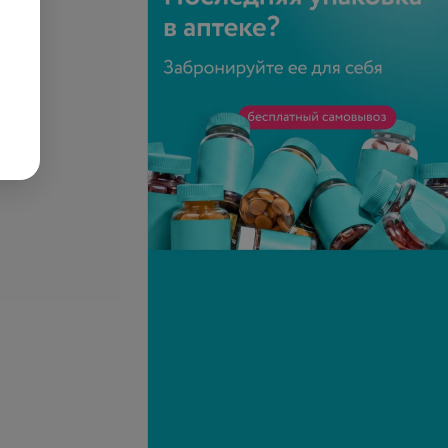
Подробнее
-
40
%
-
40
%
ание широкими
Мелирование мелкими
(очень длинные)
прядями (короткие)
40 руб.
72 руб.
120 руб.