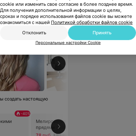
cookie или изменить свое согласие в более позднее время.
Для получения дополнительной информации о целях,
сроках и порядке использования файлов cookie вы можете
ознакомиться с нашей
Политикой обработки файлов cookie
Отклонить
Принять
Персональные настройки Cookie
обы создать настоящую
-
40
%
-
40
%
окими
Мелирование широкими
Мелиров
прядями (длинные)
прядями 
78 руб.
130 руб.
84 руб.
1