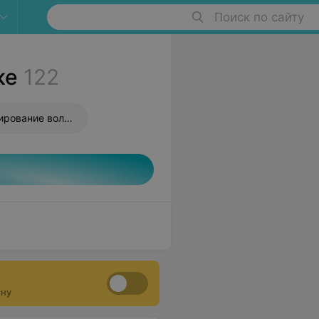
Поиск по сайту
ке
122
Французское мелирование волос
ону