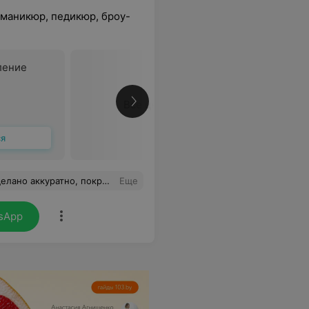
 маникюр, педикюр, броу-
ление
Все цены
ся
ра и профессиональный подход. Однозначно рекомендую!
Еще
sApp