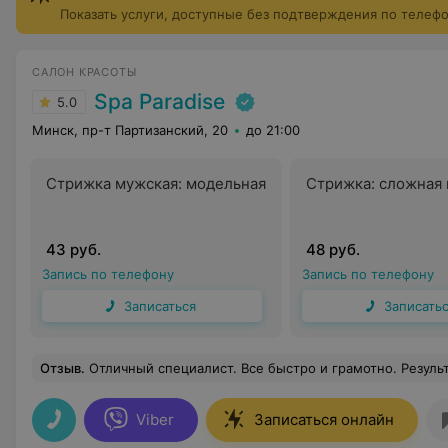
Показать услуги, доступные без подтверждения по телеф
САЛОН КРАСОТЫ
Spa Paradise
5.0
Минск, пр-т Партизанский, 20
до 21:00
Стрижка мужская: модельная
Стрижка: сложная
43 руб.
48 руб.
Запись по телефону
Запись по телефону
Записаться
Записать
Отзыв
.
Отличный специалист. Все быстро и грамотно. Результатом довольна. 
Viber
Записаться онлайн