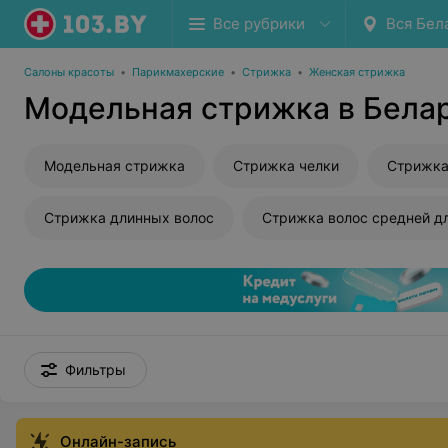
Все рубрики
Вся Бел
Салоны красоты
•
Парикмахерские
•
Стрижка
•
Женская стрижка
Модельная стрижка в Бела
Модельная стрижка
Стрижка челки
Стрижка
Стрижка длинных волос
Стрижка волос средней д
Фильтры
Онлайн-запись