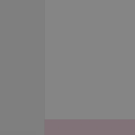
очень длинный
Стрижка женская модельная
с укладкой на короткий волос
75 руб.
телефону
Запись по телефону
Записаться
Записаться