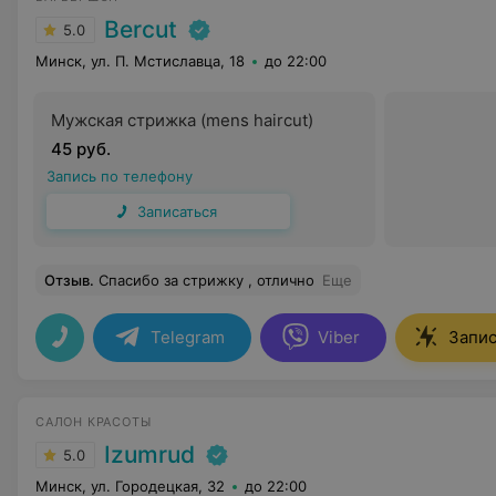
Bercut
5.0
Минск, ул. П. Мстиславца, 18
до 22:00
Мужская стрижка (mens haircut)
45 руб.
Запись по телефону
Записаться
Отзыв
.
Спасибо за стрижку , отлично
Еще
Telegram
Viber
Запис
САЛОН КРАСОТЫ
Izumrud
5.0
Минск, ул. Городецкая, 32
до 22:00