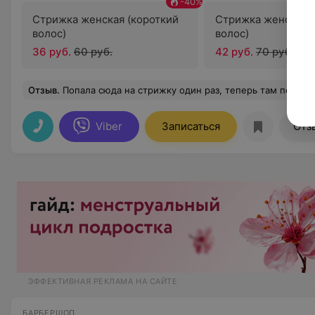
-
40
%
Стрижка женская (короткий
Стрижка женская 
волос)
волос)
36 руб.
60 руб.
42 руб.
70 руб.
Отзыв
.
Попала сюда на стрижку один раз, теперь там постоянно делаю всевозможные услуги, которые там есть, отл
Viber
Записаться
Отз
ЭФФЕКТИВНАЯ РЕКЛАМА НА САЙТЕ
БАРБЕРШОП