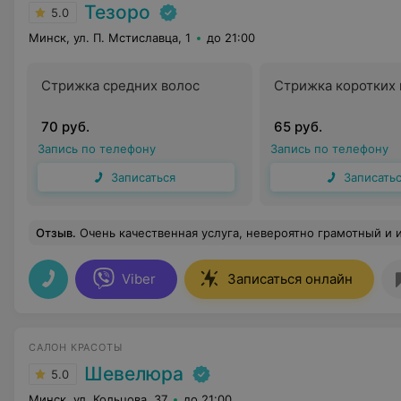
Тезоро
5.0
Минск, ул. П. Мстиславца, 1
до 21:00
Стрижка средних волос
Стрижка коротких 
70 руб.
65 руб.
Запись по телефону
Запись по телефону
Записаться
Записать
Отзыв
.
Очень качественная услуга, невероятно грамотный и индивидуальный подход! И очень приятный собеседник, что тоже приятным бонусом. Вообще в 
Viber
Записаться онлайн
САЛОН КРАСОТЫ
Шевелюра
5.0
Минск, ул. Кольцова, 37
до 21:00