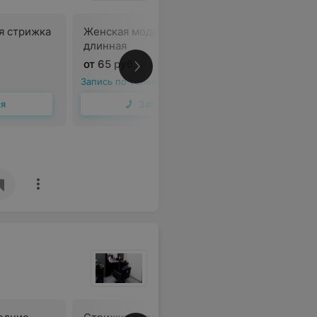
я стрижка
Женская модельная стрижка
Женская 
длинная
длинная 
от 65 руб.
от 72 руб
Запись по телефону
Запись по 
ся
Записаться