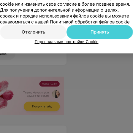
-
40
%
-
40
%
cookie или изменить свое согласие в более позднее время.
(средний
Стрижка женская (длинный
Стрижка 
Для получения дополнительной информации о целях,
волос)
шейвером
сроках и порядке использования файлов cookie вы можете
ознакомиться с нашей
48 руб.
Политикой обработки файлов cookie
80 руб.
27 руб.
4
Отклонить
Принять
ичный салон, трепетные мастера, рекомендую)
Еще
Персональные настройки Cookie
6
ывы