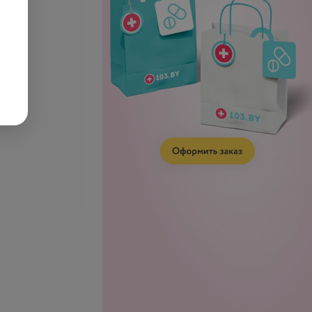
-
40
%
-
40
%
модельная с
Стрижка мужская модельная
 (переход с нуля)
5 руб.
21 руб.
35 руб.