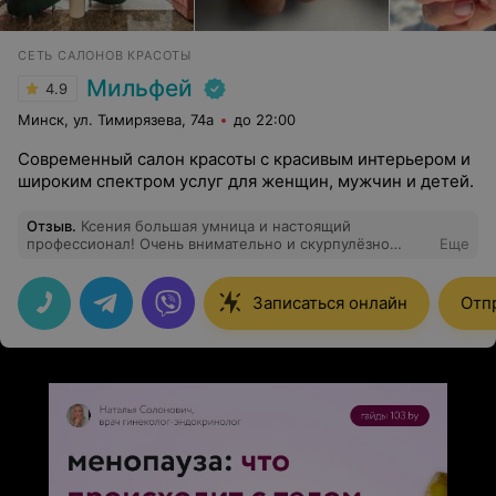
СЕТЬ САЛОНОВ КРАСОТЫ
Мильфей
4.9
Минск, ул. Тимирязева, 74а
до 22:00
Современный салон красоты с красивым интерьером и
широким спектром услуг для женщин, мужчин и детей.
Отзыв
.
Ксения большая умница и настоящий
профессионал! Очень внимательно и скурпулёзно
Еще
относится к работе. Слышит клиента, советует что
лучше выбрать в конкретном случае и делает ногти
идеальными!
Записаться онлайн
Отпр