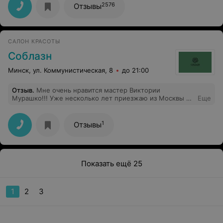
встречи через месяц!
2576
Отзывы
САЛОН КРАСОТЫ
Соблазн
Минск, ул. Коммунистическая, 8
до 21:00
Отзыв
.
Мне очень нравится мастер Виктории
Мурашко!!! Уже несколько лет приезжаю из Москвы по
Еще
делам и записываюсь к Виктории. До этого не могла
найти себе мастера: как подстригут - так на неделю
истерика. У Виктории золотые руки! Рекомендую
1
Отзывы
Всем!!!
Показать ещё 25
1
2
3