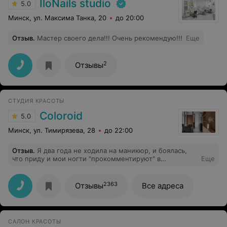
IloNails studio
5.0
довольны работой мастеров!
Минск, ул. Максима Танка, 20
до 20:00
Отзыв
.
Мастер своего дела!!! Очень рекомендую!!!
Еще
2
Отзывы
СТУДИЯ КРАСОТЫ
Coloroid
5.0
Минск, ул. Тимирязева, 28
до 22:00
Отзыв
.
Я два года не ходила на маникюр, и боялась,
что приду и мои ногти "прокомментируют" в
Еще
негативном ключе. Екатерина не такая! Если вы
вообще пришли на маникюр первый раз, она все
объяснит, подскажет по цене и как лучше сделать.
2363
Отзывы
Все адреса
Лишнего не скажет, пассивной агрессии не будет, сам
маникюр пройдет в хорошей обстановке. Сама
маникюр делает тщательно, аккуратно и на совесть.
Очень советую мастера.
САЛОН КРАСОТЫ