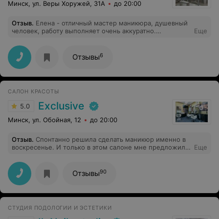
Минск, ул. Веры Хоружей, 31A
до 20:00
Отзыв
.
Елена - отличный мастер маникюра, душевный
человек, работу выполняет очень аккуратно.
Еще
Инструмент всегда стерильный. Каждый раз, когда я
смотрю на свои ногти, я улыбаюсь благодаря вам.
Спасибо за вашу заботу и внимание к деталям.
6
Отзывы
САЛОН КРАСОТЫ
Exclusive
5.0
Минск, ул. Обойная, 12
до 20:00
Отзыв
.
Спонтанно решила сделать маникюр именно в
воскресенье. И только в этом салоне мне предложили
Еще
"свободное окошко" у мастера. И общение
менеджера, и предложенная цена меня устроили.
Приехала в салон с чётким представлением, что я
90
Отзывы
хочу. Мастер Катерина внимательно выслушала меня,
но все таки предложила свой вариант работы, который
мне понравился. Спустя примерно 2 часа работы
Катерины я была в восторге! Мои ногти после
СТУДИЯ ПОДОЛОГИИ И ЭСТЕТИКИ
посещения данного салона просто идеальны!
Рекомендую. Приходите в салон и вы останетесь