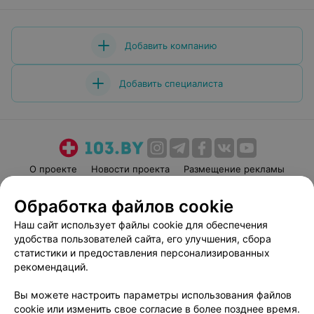
Добавить компанию
Добавить специалиста
О проекте
Новости проекта
Размещение рекламы
Медицинский маркетинг
Публичный договор
Обработка файлов cookie
Пользовательское соглашение
Способы оплаты
Наш сайт использует файлы cookie для обеспечения
Вакансии
Партнеры
удобства пользователей сайта, его улучшения, сбора
Написать руководителю 103.by
статистики и предоставления персонализированных
рекомендаций.
Написать в поддержку
Персональные настройки cookie
Вы можете настроить параметры использования файлов
Обработка персональных данных
cookie или изменить свое согласие в более позднее время.