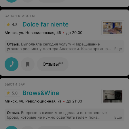
рекомендовать всем! Спасибо за отличный маникюр!
САЛОН КРАСОТЫ
Dolce far niente
4.8
Минск, ул. Нововиленская, 45
до 20:00
Отзыв
.
Выполняла сегодня услугу «Наращивание
уголков ресниц» у мастера Анастасии. Какая приятная
Еще
и милая девушка, очень располагает к себе! Услуга
выполнена превосходно: аккуратные реснички, чистая
работа, очень быстро (это важным критерием было
49
Отзывы
для меня при выборе мастера). Огромное спасибо,
Анастасия Благодарных вам клиентов и творческих
успехов!
БЬЮТИ БАР
Brows&Wine
5.0
Минск, ул. Революционная, 7а
до 21:00
Отзыв
.
Впервые в жизни мне сделали естественные
брови, которые не нужно осветлять гелем пока
Еще
немного смоются. Спасибо Екатерине, все было супер
профессионально, доброжелательно и быстро. До