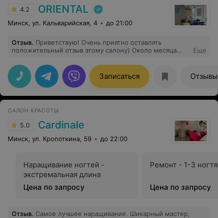
ORIENTAL
4.2
Минск, ул. Кальварийская, 4
до 21:00
Отзыв
.
Приветствую! Очень приятно оставлять
положительный отзыв этому салону) Около месяца
Еще
назад делала перманент бровей и результат очень
понравился. Особенно хочется отметить мастера!
Приятная и вежливая девушка. Я переживала, так как
Записаться
Отзывы
такую процедуру делала впервые, но администраторы
предоставили полную информацию на все-все
вопросы и успокоили меня) Теперь в планах сделать
губки)))
САЛОН КРАСОТЫ
Cardinale
5.0
Минск, ул. Кропоткина, 59
до 22:00
Наращивание ногтей -
Ремонт - 1-3 ногтя
экстремальная длина
Цена по запросу
Цена по запросу
Отзыв
.
Самое лучшее наращивание. Шикарный мастер,