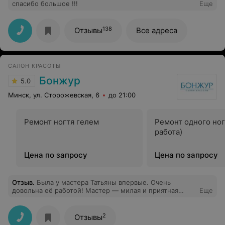
спасибо большое !!!
Еще
138
Отзывы
Все адреса
САЛОН КРАСОТЫ
Бонжур
5.0
Минск, ул. Сторожевская, 6
до 21:00
Ремонт ногтя гелем
Ремонт одного ног
работа)
Цена по запросу
Цена по запросу
Отзыв
.
Была у мастера Татьяны впервые. Очень
довольна её работой! Мастер — милая и приятная
Еще
девушка, вела приятную беседу, ощущалось, что ей
важно качество работы и комфорт клиента. Результат
очень порадовал — руки выглядят аккуратно и
2
Отзывы
ухоженно. Обязательно снова обращусь и буду