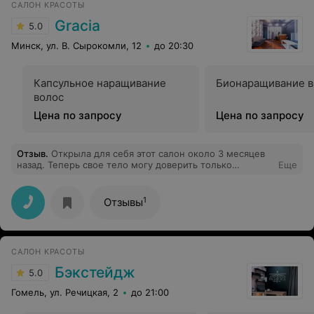
САЛОН КРАСОТЫ
Gracia
5.0
Минск, ул. В. Сырокомли, 12
до 20:30
Капсульное наращивание
Бионаращивание в
волос
Цена по запросу
Цена по запросу
Отзыв
.
Открыла для себя этот салон около 3 месяцев
назад. Теперь свое тело могу доверить только
Еще
Наталье, а лицо - Ольге. Приятная атмосфера,
индивидуальный подход, профессиональные
сотрудники. Особенно радуют цены) Спасибо за вашу
1
Отзывы
работу ❤️! Салон однозначно рекомендую!
САЛОН КРАСОТЫ
Бэкстейдж
5.0
Гомель, ул. Речицкая, 2
до 21:00