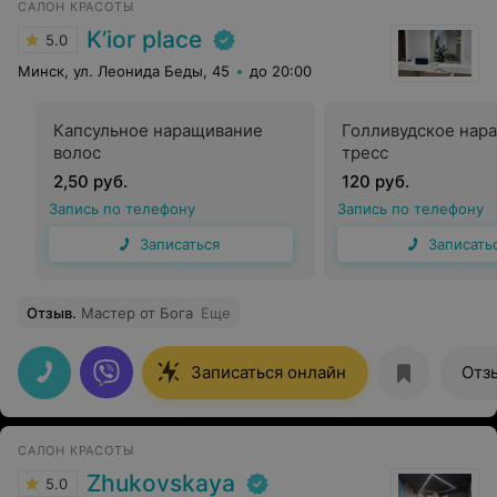
САЛОН КРАСОТЫ
K’ior place
5.0
Минск, ул. Леонида Беды, 45
до 20:00
Капсульное наращивание
Голливудское нар
волос
тресс
2,50 руб.
120 руб.
Запись по телефону
Запись по телефону
Записаться
Записать
Отзыв
.
Мастер от Бога
Еще
Записаться онлайн
Отз
САЛОН КРАСОТЫ
Zhukovskaya
5.0