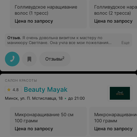
Голливудское наращивание
Голливудское нар
волос (1 тресс)
волос (2 тресса)
Цена по запросу
Цена по запросу
Отзыв
.
Я очень довольна визитом к мастеру по
маникюру Светлане. Она учла все мои пожелания
Еще
(100% попадание) и проявила профессионализм в
работе (быстро и аккуратно, а главное красиво). Не
могу не отметить удобное расположение салона (в
2
Отзывы
центре, но на тихой улице) и приятную атмосферу в
самом салоне. Спасибо мастеру и коллективу!
САЛОН КРАСОТЫ
Beauty Mayak
4.8
Минск, ул. П. Мстиславца, 18
до 21:00
Микронаращивание 50 см
Микронаращивание
100 грамм
100 грамм
Цена по запросу
Цена по запросу