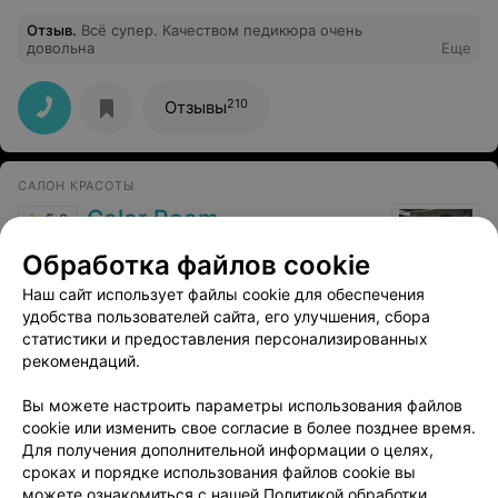
Отзыв
.
Всё супер. Качеством педикюра очень
довольна
Еще
210
Отзывы
САЛОН КРАСОТЫ
Color Room
5.0
Минск, ул. Академика Купревича, 18
до 19:00
Обработка файлов cookie
Наш сайт использует файлы cookie для обеспечения
Отзыв
.
делала общий массаж, прекрасный мастер,
специалист в своем деле???? Рекамендую!
Еще
удобства пользователей сайта, его улучшения, сбора
статистики и предоставления персонализированных
рекомендаций.
31
Отзывы
Вы можете настроить параметры использования файлов
cookie или изменить свое согласие в более позднее время.
Для получения дополнительной информации о целях,
сроках и порядке использования файлов cookie вы
можете ознакомиться с нашей
Политикой обработки