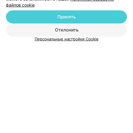
файлов cookie
Добавить компанию
Принять
Добавить специалиста
Отклонить
Персональные настройки Cookie
О проекте
Новости проекта
Размещение рекламы
Медицинский маркетинг
Публичный договор
Пользовательское соглашение
Способы оплаты
Вакансии
Партнеры
Написать руководителю 103.by
Написать в поддержку
Персональные настройки cookie
Обработка персональных данных