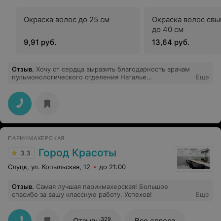
Окраска волос до 25 см
Окраска волос свы
до 40 см
9,91 руб.
13,64 руб.
Отзыв
.
Хочу от сердца выразить благодарность врачам
пульмонологического отделения Наталье
Еще
Владимировне, Маргарите Александровне за их
бесценный труд, высокий профессионализм
и трепетное отношение к пациентам,за заботливость
и чуткость. Успехов вам, благополучия и здоровья.
ПАРИКМАХЕРСКАЯ
Город Красоты
3.3
Слуцк, ул. Копыльская, 12
до 21:00
Отзыв
.
Самая лучшая парикмахерская! Большое
спасибо за вашу классную работу. Успехов!
Еще
329
Отзывы
Все адреса