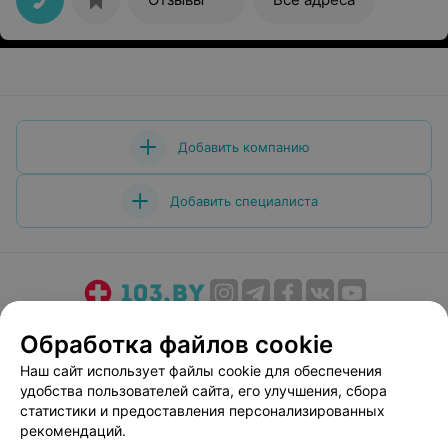
Добавить компанию
Добавить специалиста
О проекте
Новости проекта
Размещение рекламы
Обработка файлов cookie
Медицинский маркетинг
Публичный договор
Наш сайт использует файлы cookie для обеспечения
Пользовательское соглашение
Способы оплаты
удобства пользователей сайта, его улучшения, сбора
Вакансии
Партнеры
статистики и предоставления персонализированных
рекомендаций.
Написать руководителю 103.by