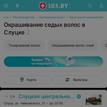
расоты
•
Парикмахерские
•
Окрашивание волос
•
Однотонное окрашивание
Окрашивание седых волос в
Слуцке
2
Тонирование волос
Окрашивание волос хной
О
Фильтры
Карта
Слуцкая центральная районная больница
3.9
Слуцк, ул. Чайковского, 21
до 20:00