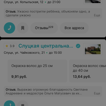
Слуцк, ул. Копыльская, 12
до 21:00
Отзыв
.
Ужасно постригли ребёнка, объясняли одно, а
сделали ужасно
Еще
329
Отзывы
Все адреса
Слуцкая центральная районная больница
3.9
Слуцк, ул. Чайковского, 21
до 15:00
Окраска волос до 25 см
Окраска волос свы
до 40 см
9,91 руб.
13,64 руб.
Отзыв
.
Выражаю огромную благодарность Светлане
Андреевне и медсестре Ольге Матусевич за их
Еще
отличный труд и такое же отношение к пациентам.
Спасибо!!!!!!!!