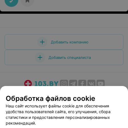
Добавить компанию
Добавить специалиста
О проекте
Новости проекта
Размещение рекламы
Обработка файлов cookie
Медицинский маркетинг
Публичный договор
Наш сайт использует файлы cookie для обеспечения
Пользовательское соглашение
Способы оплаты
удобства пользователей сайта, его улучшения, сбора
Вакансии
Партнеры
статистики и предоставления персонализированных
рекомендаций.
Написать руководителю 103.by