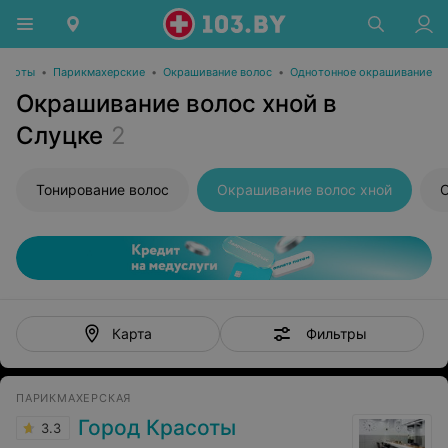
расоты
•
Парикмахерские
•
Окрашивание волос
•
Однотонное окрашивание
Окрашивание волос хной в
Слуцке
2
Тонирование волос
Окрашивание волос хной
О
Фильтры
Карта
ПАРИКМАХЕРСКАЯ
Город Красоты
3.3